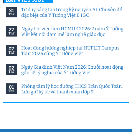
Tư duy sáng tạo trong kỷ nguyên AI: Chuyên đề
31
Th7
đặc biệt của Ý Tưởng Việt & IGC
Không
có
Ngày hội việc làm HCMUE 2026: 7 năm Ý Tưởng
27
bình
luận
Th7
Việt kết nối đam mê làm nghề giáo dục
ở
Tư
Không
duy
có
Hoạt động hướng nghiệp tại HUFLIT Campus
07
sáng
bình
tạo
luận
Th7
Tour 2026 cùng Ý Tưởng Việt
trong
ở
kỷ
Ngày
Không
nguyên
hội
có
Ngày Gia đình Việt Nam 2026: Chuỗi hoạt động
02
AI:
việc
bình
Chuyên
làm
luận
Th7
gắn kết ý nghĩa của Ý Tưởng Việt
đề
HCMUE
ở
đặc
2026:
Hoạt
Không
biệt
7
động
có
Phòng tâm lý học đường THCS Trần Quốc Toản:
01
của
năm
hướng
bình
Ý
Ý
nghiệp
luận
Th6
Lưu giữ ký ức và thanh xuân lớp 9
Tưởng
Tưởng
tại
ở
Việt
Việt
HUFLIT
Ngày
Không
&
kết
Campus
Gia
có
IGC
nối
Tour
đình
bình
đam
2026
Việt
luận
mê
cùng
Nam
ở
làm
Ý
2026:
Phòng
nghề
Tưởng
Chuỗi
tâm
giáo
Việt
hoạt
lý
dục
động
học