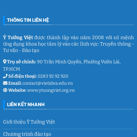
gắn
đường
kết
THCS
ý
Trần
nghĩa
Quốc
của
Toản:
THÔNG TIN LIÊN HỆ
Ý
Lưu
Tưởng
giữ
Việt
ký
ức
và
Ý Tưởng Việt
được thành lập vào năm 2008 với sứ mệnh
thanh
ứng dụng khoa học tâm lý vào các lĩnh vực: Truyền thông -
xuân
lớp
Tư vấn - Đào tạo
9
Trụ sở chính:
90 Trần Minh Quyền, Phường Vườn Lài,
TP.HCM
Số điện thoại:
0283 92 92 920
Email:
contact@vietidea.edu.vn
Website:
www.ytuongviet.org.vn
LIÊN KẾT NHANH
Giới thiệu Ý Tưởng Việt
Chương trình đào tạo