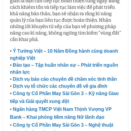
giản là bạn cần tiếp tục hoàn thiện từng ngày. Bằng
cách khiêm tốn và tiếp tục làm việc để phát triển
khả năng bản thân, bạn sẽ nhận ra rằng kĩ năng
quản lý của bạn liên tục được hoàn thiện. Nhận
những lời khuyên từ sếp của bạn về phương pháp
nâng cao kĩ năng, không ngừng tìm kiếm “vùng đất”
cần khai phá.
•
Ý Tưởng Việt – 10 Năm Đồng hành cùng doanh
nghiệp Việt
•
Đào tạo – Tập huấn nhân sự – Phát triển nguồn
nhân lực
•
Dịch vụ báo cáo chuyên đề chăm sóc tinh thần
•
Dịch vụ tổ chức các chuyên đề về gia đình
•
Công ty Cổ Phần May Sài Gòn 3 – Kỹ năng Giao
tiếp và Giải quyết xung đột
•
Ngân hàng TMCP Việt Nam Thịnh Vượng VP
Bank – Khai phóng tiềm năng Nữ lãnh đạo
•
Công ty Cổ Phần May Sài Gòn 3 – Nghệ thuật