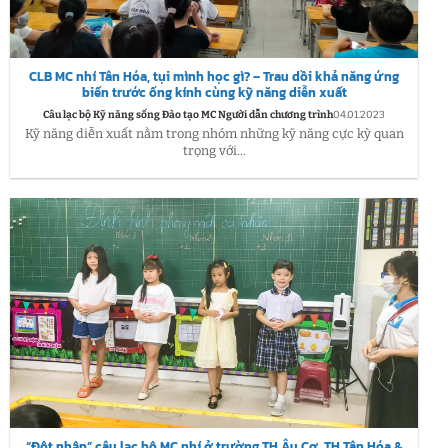
CLB MC nhí Tân Hóa, tụi mình học gì? – Trau dồi khả năng ứng
biến trước ống kính cùng kỹ năng diễn xuất
Câu lạc bộ Kỹ năng sống Đào tạo MC Người dẫn chương trình
04.01.2023
Kỹ năng diễn xuất nằm trong nhóm những kỹ năng cực kỳ quan
trọng với...
“Đột nhập” câu lạc bộ MC nhí ở trường TH Âu Cơ, TH Tân Hóa &