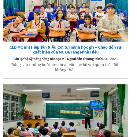
CLB MC nhí Hiệp Tân & Âu Cơ, tụi mình học gì? – Chào đón sự
xuất hiện của MC Bá Tăng Minh Hiếu
Câu lạc bộ Kỹ năng sống Đào tạo MC Người dẫn chương trình
05.01.2023
Đằng sau những buổi sinh hoạt câu lạc bộ vui quên trời đất,
không thể...