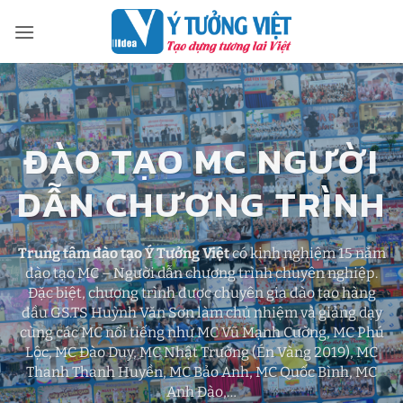
Bỏ
qua
nội
dung
ĐÀO TẠO MC NGƯỜI
DẪN CHƯƠNG TRÌNH
Trung tâm đào tạo Ý Tưởng Việt
có kinh nghiệm 15 năm
đào tạo MC – Người dẫn chương trình chuyên nghiệp.
Đặc biệt, chương trình được chuyên gia đào tạo hàng
đầu GS.TS Huỳnh Văn Sơn làm chủ nhiệm và giảng dạy
cùng các MC nổi tiếng như MC Vũ Mạnh Cường, MC Phú
Lộc, MC Đào Duy, MC Nhật Trường (Én Vàng 2019), MC
Thanh Thanh Huyền, MC Bảo Anh, MC Quốc Bình, MC
Anh Đào,…