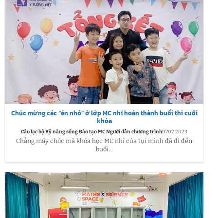
Chúc mừng các “én nhỏ” ở lớp MC nhí hoàn thành buổi thi cuối
khóa
Câu lạc bộ Kỹ năng sống Đào tạo MC Người dẫn chương trình
07.02.2023
Chẳng mấy chốc mà khóa học MC nhí của tụi mình đã đi đến
buổi...