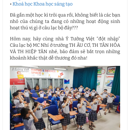
•
Khoá học Khoa học sáng tạo
Đã gần một học kì trôi qua rồi, không biết là các bạn
nhỏ của chúng ta đang có những hoạt động sinh
hoạt thú vị gì ở câu lạc bộ đây???
Hôm nay, hãy cùng nhà Ý Tưởng Việt “đột nhập”
Câu lạc bộ MC Nhí ở trường TH ÂU CƠ, TH TÂN HÓA
VÀ TH HIỆP TÂN nhé, bảo đảm sẽ bắt trọn những
khoảnh khắc thật dễ thương đó nha!