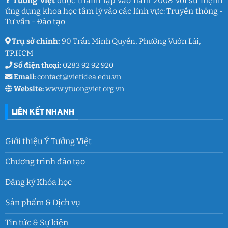
Ý Tưởng Việt
được thành lập vào năm 2008 với sứ mệnh
thanh
ứng dụng khoa học tâm lý vào các lĩnh vực: Truyền thông -
xuân
lớp
Tư vấn - Đào tạo
9
Trụ sở chính:
90 Trần Minh Quyền, Phường Vườn Lài,
TP.HCM
Số điện thoại:
0283 92 92 920
Email:
contact@vietidea.edu.vn
Website:
www.ytuongviet.org.vn
LIÊN KẾT NHANH
Giới thiệu Ý Tưởng Việt
Chương trình đào tạo
Đăng ký Khóa học
Sản phẩm & Dịch vụ
Tin tức & Sự kiện