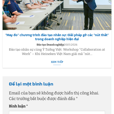
“May đo” chương trình đào tạo nhân sự: Giải pháp gỡ các “nút thắt”
trong doanh nghiệp hiện đại
Đào tạo Doanh nghiệp
20.03.2026
Đào tạo nhân sự cùng Ý Tưởng Việt: Workshop “Collaboration at
Work” – Khi Heineken Việt Nam giải mã “nút...
XEM TIẾP
Để lại một bình luận
Email của bạn sẽ không được hiển thị công khai.
Các trường bắt buộc được đánh dấu
*
Bình luận
*