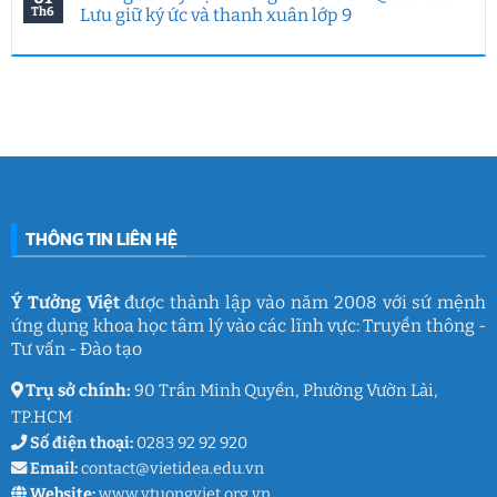
Ý
Ý
nghiệp
luận
Th6
Lưu giữ ký ức và thanh xuân lớp 9
Tưởng
Tưởng
tại
ở
Việt
Việt
HUFLIT
Ngày
Không
&
kết
Campus
Gia
có
IGC
nối
Tour
đình
bình
đam
2026
Việt
luận
mê
cùng
Nam
ở
làm
Ý
2026:
Phòng
nghề
Tưởng
Chuỗi
tâm
giáo
Việt
hoạt
lý
dục
động
học
gắn
đường
kết
THCS
ý
Trần
nghĩa
Quốc
của
Toản:
THÔNG TIN LIÊN HỆ
Ý
Lưu
Tưởng
giữ
Việt
ký
ức
và
Ý Tưởng Việt
được thành lập vào năm 2008 với sứ mệnh
thanh
ứng dụng khoa học tâm lý vào các lĩnh vực: Truyền thông -
xuân
lớp
Tư vấn - Đào tạo
9
Trụ sở chính:
90 Trần Minh Quyền, Phường Vườn Lài,
TP.HCM
Số điện thoại:
0283 92 92 920
Email:
contact@vietidea.edu.vn
Website:
www.ytuongviet.org.vn