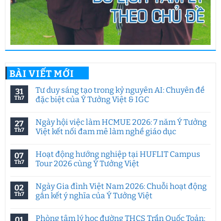
BÀI VIẾT MỚI
Tư duy sáng tạo trong kỷ nguyên AI: Chuyên đề
31
Th7
đặc biệt của Ý Tưởng Việt & IGC
Không
có
Ngày hội việc làm HCMUE 2026: 7 năm Ý Tưởng
27
bình
luận
Th7
Việt kết nối đam mê làm nghề giáo dục
ở
Tư
Không
duy
có
Hoạt động hướng nghiệp tại HUFLIT Campus
07
sáng
bình
tạo
luận
Th7
Tour 2026 cùng Ý Tưởng Việt
trong
ở
kỷ
Ngày
Không
nguyên
hội
có
Ngày Gia đình Việt Nam 2026: Chuỗi hoạt động
02
AI:
việc
bình
Chuyên
làm
luận
Th7
gắn kết ý nghĩa của Ý Tưởng Việt
đề
HCMUE
ở
đặc
2026:
Hoạt
Không
biệt
7
động
có
Phòng tâm lý học đường THCS Trần Quốc Toản:
01
của
năm
hướng
bình