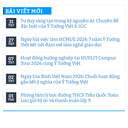
BÀI VIẾT MỚI
Tư duy sáng tạo trong kỷ nguyên AI: Chuyên đề
31
Th7
đặc biệt của Ý Tưởng Việt & IGC
Không
có
Ngày hội việc làm HCMUE 2026: 7 năm Ý Tưởng
27
bình
luận
Th7
Việt kết nối đam mê làm nghề giáo dục
ở
Tư
Không
duy
có
Hoạt động hướng nghiệp tại HUFLIT Campus
07
sáng
bình
tạo
luận
Th7
Tour 2026 cùng Ý Tưởng Việt
trong
ở
kỷ
Ngày
Không
nguyên
hội
có
Ngày Gia đình Việt Nam 2026: Chuỗi hoạt động
02
AI:
việc
bình
Chuyên
làm
luận
Th7
gắn kết ý nghĩa của Ý Tưởng Việt
đề
HCMUE
ở
đặc
2026:
Hoạt
Không
biệt
7
động
có
Phòng tâm lý học đường THCS Trần Quốc Toản:
01
của
năm
hướng
bình
Ý
Ý
nghiệp
luận
Th6
Lưu giữ ký ức và thanh xuân lớp 9
Tưởng
Tưởng
tại
ở
Việt
Việt
HUFLIT
Ngày
Không
&
kết
Campus
Gia
có
IGC
nối
Tour
đình
bình
đam
2026
Việt
luận
mê
cùng
Nam
ở
làm
Ý
2026:
Phòng