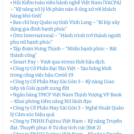
•
Hội Kiểm toán viên hành nghề Việt Nam (VACPA)
– “Kỹ năng xử lý lời phàn nàn & ứng xử với khách
hàng khó tính”
•
Ban chỉ huy Quân sự tỉnh Vĩnh Long – “Bí kíp xây
dựng gia đình hạnh phúc”
•
Otto International – “Hành trình trở thành người
phụ nữ hạnh phúc”
•
Tập đoàn Hưng Thịnh – “Nhấn hạnh phúc – Bật
thành công”
•
Smart Pay – Vượt qua stress thời hậu dịch
•
Công ty Cổ Phần Đại Tân Việt – Tạo hứng khởi
trong công việc hậu Covid-19
•
Công ty Cổ Phần May Sài Gòn 3 – Kỹ năng Giao
tiếp và Giải quyết xung đột
•
Ngân hàng TMCP Việt Nam Thịnh Vượng VP Bank
– Khai phóng tiềm năng Nữ lãnh đạo
•
Công ty Cổ Phần May Sài Gòn 3 – Nghệ thuật Quản
lý Cảm xúc hiệu quả
•
Công ty TNHH Fujitsu Việt Nam – Kỹ năng Truyền
đạt, Thuyết phục & Tư duy tích cực (Đợt 2)