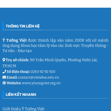
nghề
Tưởng
Chuỗi
tâm
giáo
Việt
hoạt
lý
dục
động
học
gắn
đường
kết
THCS
ý
Trần
nghĩa
Quốc
của
Toản:
THÔNG TIN LIÊN HỆ
Ý
Lưu
Tưởng
giữ
Việt
ký
ức
và
Ý Tưởng Việt
được thành lập vào năm 2008 với sứ mệnh
thanh
ứng dụng khoa học tâm lý vào các lĩnh vực: Truyền thông -
xuân
lớp
Tư vấn - Đào tạo
9
Trụ sở chính:
90 Trần Minh Quyền, Phường Vườn Lài,
TP.HCM
Số điện thoại:
0283 92 92 920
Email:
contact@vietidea.edu.vn
Website:
www.ytuongviet.org.vn
LIÊN KẾT NHANH
Giới thiệu Ý Tưởng Việt