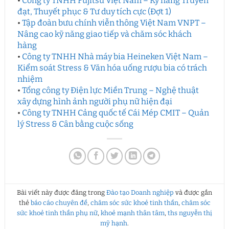
•
Công ty TNHH Fujitsu Việt Nam – Kỹ năng Truyền
đạt, Thuyết phục & Tư duy tích cực (Đợt 1)
•
Tập đoàn bưu chính viễn thông Việt Nam VNPT –
Nâng cao kỹ năng giao tiếp và chăm sóc khách
hàng
•
Công ty TNHH Nhà máy bia Heineken Việt Nam –
Kiểm soát Stress & Văn hóa uống rượu bia có trách
nhiệm
•
Tổng công ty Điện lực Miền Trung – Nghệ thuật
xây dựng hình ảnh người phụ nữ hiện đại
•
Công ty TNHH Cảng quốc tế Cái Mép CMIT – Quản
lý Stress & Cân bằng cuộc sống
Bài viết này được đăng trong
Đào tạo Doanh nghiệp
và được gắn
thẻ
báo cáo chuyên đề
,
chăm sóc sức khoẻ tinh thần
,
chăm sóc
sức khoẻ tinh thần phụ nữ
,
khoẻ mạnh thân tâm
,
ths nguyễn thị
mỹ hạnh
.