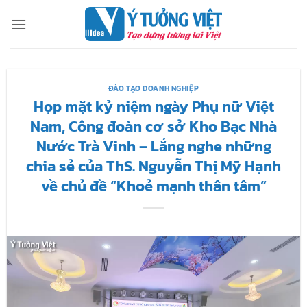
Bỏ
qua
nội
dung
ĐÀO TẠO DOANH NGHIỆP
Họp mặt kỷ niệm ngày Phụ nữ Việt
Nam, Công đoàn cơ sở Kho Bạc Nhà
Nước Trà Vinh – Lắng nghe những
chia sẻ của ThS. Nguyễn Thị Mỹ Hạnh
về chủ đề “Khoẻ mạnh thân tâm”