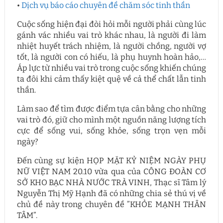
•
Dịch vụ báo cáo chuyên đề chăm sóc tinh thần
Cuộc sống hiện đại đòi hỏi mỗi người phải cùng lúc
gánh vác nhiều vai trò khác nhau, là người đi làm
nhiệt huyết trách nhiệm, là người chồng, người vợ
tốt, là người con có hiếu, là phụ huynh hoàn hảo,…
Áp lực từ nhiều vai trò trong cuộc sống khiến chúng
ta đôi khi cảm thấy kiệt quệ về cả thể chất lẫn tinh
thần.
Làm sao để tìm được điểm tựa cân bằng cho những
vai trò đó, giữ cho mình một nguồn năng lượng tích
cực để sống vui, sống khỏe, sống trọn vẹn mỗi
ngày?
Đến cùng sự kiện HỌP MẶT KỶ NIỆM NGÀY PHỤ
NỮ VIỆT NAM 20.10 vừa qua của CÔNG ĐOÀN CƠ
SỞ KHO BẠC NHÀ NƯỚC TRÀ VINH, Thạc sĩ Tâm lý
Nguyễn Thị Mỹ Hạnh đã có những chia sẻ thú vị về
chủ đề này trong chuyên đề ”KHỎE MẠNH THÂN
TÂM”.