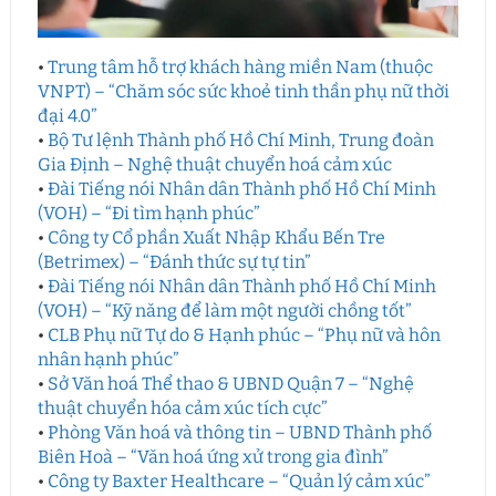
•
Trung tâm hỗ trợ khách hàng miền Nam (thuộc
VNPT) – “Chăm sóc sức khoẻ tinh thần phụ nữ thời
đại 4.0”
•
Bộ Tư lệnh Thành phố Hồ Chí Minh, Trung đoàn
Gia Định – Nghệ thuật chuyển hoá cảm xúc
•
Đài Tiếng nói Nhân dân Thành phố Hồ Chí Minh
(VOH) – “Đi tìm hạnh phúc”
•
Công ty Cổ phần Xuất Nhập Khẩu Bến Tre
(Betrimex) – “Đánh thức sự tự tin”
•
Đài Tiếng nói Nhân dân Thành phố Hồ Chí Minh
(VOH) – “Kỹ năng để làm một người chồng tốt”
•
CLB Phụ nữ Tự do & Hạnh phúc – “Phụ nữ và hôn
nhân hạnh phúc”
•
Sở Văn hoá Thể thao & UBND Quận 7 – “Nghệ
thuật chuyển hóa cảm xúc tích cực”
•
Phòng Văn hoá và thông tin – UBND Thành phố
Biên Hoà – “Văn hoá ứng xử trong gia đình”
•
Công ty Baxter Healthcare – “Quản lý cảm xúc”