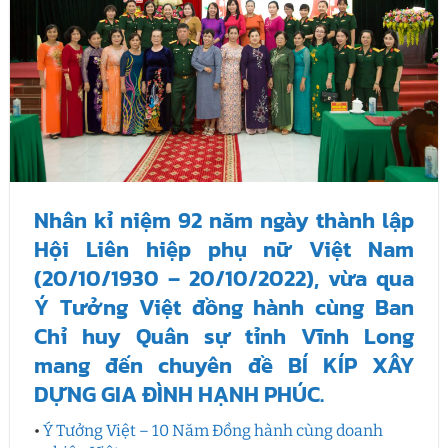
Nhân kỉ niệm 92 năm ngày thành lập
Hội Liên hiệp phụ nữ Việt Nam
(20/10/1930 – 20/10/2022), vừa qua
Ý Tưởng Việt đồng hành cùng Ban
Chỉ huy Quân sự tỉnh Vĩnh Long
mang đến chuyên đề BÍ KÍP XÂY
DỰNG GIA ĐÌNH HẠNH PHÚC.
•
Ý Tưởng Việt – 10 Năm Đồng hành cùng doanh