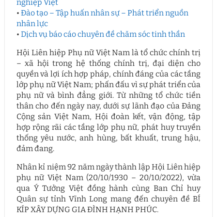
nghiệp Việt
•
Đào tạo – Tập huấn nhân sự – Phát triển nguồn
nhân lực
•
Dịch vụ báo cáo chuyên đề chăm sóc tinh thần
Hội Liên hiệp Phụ nữ Việt Nam là tổ chức chính trị
– xã hội trong hệ thống chính trị, đại diện cho
quyền và lợi ích hợp pháp, chính đáng của các tầng
lớp phụ nữ Việt Nam; phấn đấu vì sự phát triển của
phụ nữ và bình đẳng giới. Từ những tổ chức tiền
thân cho đến ngày nay, dưới sự lãnh đạo của Đảng
Cộng sản Việt Nam, Hội đoàn kết, vận động, tập
hợp rộng rãi các tầng lớp phụ nữ, phát huy truyền
thống yêu nước, anh hùng, bất khuất, trung hậu,
đảm đang.
Nhân kỉ niệm 92 năm ngày thành lập Hội Liên hiệp
phụ nữ Việt Nam (20/10/1930 – 20/10/2022), vừa
qua Ý Tưởng Việt đồng hành cùng Ban Chỉ huy
Quân sự tỉnh Vĩnh Long mang đến chuyên đề BÍ
KÍP XÂY DỰNG GIA ĐÌNH HẠNH PHÚC.