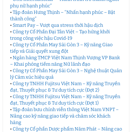
phụ nữ hạnh phúc”
•
Tập đoàn Hưng Thịnh – “Nhấn hạnh phúc – Bật
thành công”
•
Smart Pay – Vượt qua stress thời hậu dịch
•
Công ty Cổ Phần Đại Tân Việt – Tạo hứng khởi
trong công việc hậu Covid-19
•
Công ty Cổ Phần May Sài Gòn 3 – Kỹ năng Giao
tiếp và Giải quyết xung đột
•
Ngân hàng TMCP Việt Nam Thịnh Vượng VP Bank
– Khai phóng tiềm năng Nữ lãnh đạo
•
Công ty Cổ Phần May Sài Gòn 3 – Nghệ thuật Quản
lý Cảm xúc hiệu quả
•
Công ty TNHH Fujitsu Việt Nam – Kỹ năng Truyền
đạt, Thuyết phục & Tư duy tích cực (Đợt 2)
•
Công ty TNHH Fujitsu Việt Nam – Kỹ năng Truyền
đạt, Thuyết phục & Tư duy tích cực (Đợt 1)
•
Tập đoàn bưu chính viễn thông Việt Nam VNPT –
Nâng cao kỹ năng giao tiếp và chăm sóc khách
hàng
•
Công ty Cổ phần Dược phẩm Năm Phát – Nâng cao