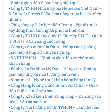
kỹ năng giao tiếp & Bán hàng hiệu quả
•
Công ty TNHH Nhà máy bia Heineken Việt Nam –
Kiểm soát Stress & Văn hóa uống rượu bia có trách
nhiệm
•
Tổng công ty Điện lực Miền Trung – Nghệ thuật
xây dựng hình ảnh người phụ nữ hiện đại
•
Công ty TNHH Cảng quốc tế Cái Mép CMIT – Quản
lý Stress & Cân bằng cuộc sống
•
Công ty cấp nước Gia Định – Nâng cao kỹ năng
giao tiếp & ứng xử chuyên nghiệp
•
VNPT TPHCM – Kỹ năng giao tiếp và chăm sóc
khách hàng
•
Bệnh viện Đa khoa Mỹ Đức – Nâng cao kỹ năng
giao tiếp ứng xử môi trường bệnh viện
•
Vinatravel – Nghệ thuật bán hàng bằng tâm lý
•
Cảng Hàng không Quốc Tế Tân Sơn Nhất – Giao
tiếp thiện cảm ở sân bay
•
Công ty Xổ số kiến thiết Đồng Tháp – Đàn ông sao
hỏa – Đàn bà sao kim
•
Công ty Môi trường Đô thị TPHCM – Làm thế nào