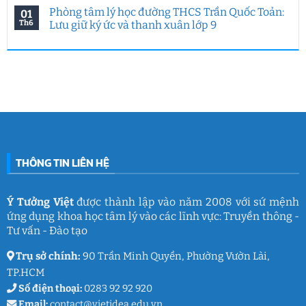
biệt
7
động
có
Phòng tâm lý học đường THCS Trần Quốc Toản:
01
của
năm
hướng
bình
Ý
Ý
nghiệp
luận
Th6
Lưu giữ ký ức và thanh xuân lớp 9
Tưởng
Tưởng
tại
ở
Việt
Việt
HUFLIT
Ngày
Không
&
kết
Campus
Gia
có
IGC
nối
Tour
đình
bình
đam
2026
Việt
luận
mê
cùng
Nam
ở
làm
Ý
2026:
Phòng
nghề
Tưởng
Chuỗi
tâm
giáo
Việt
hoạt
lý
dục
động
học
gắn
đường
kết
THCS
ý
Trần
nghĩa
Quốc
của
Toản:
THÔNG TIN LIÊN HỆ
Ý
Lưu
Tưởng
giữ
Việt
ký
ức
và
Ý Tưởng Việt
được thành lập vào năm 2008 với sứ mệnh
thanh
ứng dụng khoa học tâm lý vào các lĩnh vực: Truyền thông -
xuân
lớp
Tư vấn - Đào tạo
9
Trụ sở chính:
90 Trần Minh Quyền, Phường Vườn Lài,
TP.HCM
Số điện thoại:
0283 92 92 920
Email:
contact@vietidea.edu.vn