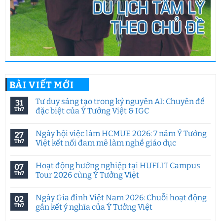
BÀI VIẾT MỚI
Tư duy sáng tạo trong kỷ nguyên AI: Chuyên đề
31
Th7
đặc biệt của Ý Tưởng Việt & IGC
Không
có
Ngày hội việc làm HCMUE 2026: 7 năm Ý Tưởng
27
bình
luận
Th7
Việt kết nối đam mê làm nghề giáo dục
ở
Tư
Không
duy
có
Hoạt động hướng nghiệp tại HUFLIT Campus
07
sáng
bình
tạo
luận
Th7
Tour 2026 cùng Ý Tưởng Việt
trong
ở
kỷ
Ngày
Không
nguyên
hội
có
Ngày Gia đình Việt Nam 2026: Chuỗi hoạt động
02
AI:
việc
bình
Chuyên
làm
luận
Th7
gắn kết ý nghĩa của Ý Tưởng Việt
đề
HCMUE
ở
đặc
2026:
Hoạt
Không