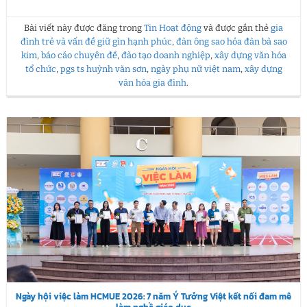
Bài viết này được đăng trong
Tin Hoạt động
và được gắn thẻ
gia
đình trẻ và vấn đề giữ gìn hạnh phúc
,
đàn ông sao hỏa đàn bà sao
kim
,
báo cáo chuyên đề
,
đào tạo doanh nghiệp
,
xây dựng văn hóa
tổ chức
,
pgs ts huỳnh văn sơn
,
ngày phụ nữ việt nam
,
xây dựng
văn hóa gia đình
.
Ngày hội việc làm HCMUE 2026: 7 năm Ý Tưởng Việt kết nối đam mê