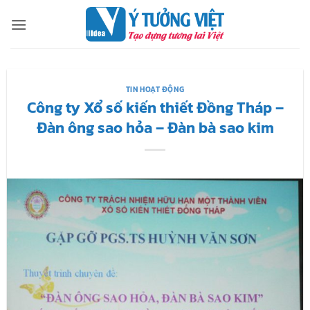
Bỏ
qua
nội
dung
TIN HOẠT ĐỘNG
Công ty Xổ số kiến thiết Đồng Tháp –
Đàn ông sao hỏa – Đàn bà sao kim