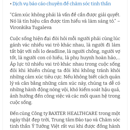
•
Dịch vụ báo cáo chuyên đề chăm sóc tinh thần
“Cảm xúc không phải là vấn đề cần được giải quyết.
Nó là tín hiệu cần được tìm hiểu và làm sáng tỏ.” –
Vironkika Tugaleva
Cuộc sống hiện đại đòi hỏi mỗi người phải cùng lúc
gánh vác nhiều vai trò khác nhau, là người đi làm
tất bật với nỗi lo deadline, là người chồng, người vợ
tốt, là người con có hiếu, là phụ huynh hoàn hảo,…
Áp lực từ nhiều vai trò khác nhau trong cuộc sống
đôi khi khiến chúng ta đôi khi không tránh khỏi
những cảm xúc tiêu cực. Nếu không biết cách quản
lý và cân bằng những cảm xúc này, chúng ta dễ có
những hành động nóng vội, khó kiểm soát hậu quả,
ảnh hưởng đến công việc và các mối quan hệ trong
cuộc sống.
Đến cùng Công ty BAXTER HEALTHCARE trong một
ngày thật đẹp trời, Trung tâm Đào tạo và Chăm sóc
tinh thần Ý Tưởng Việt rất vui khi được đồng hành