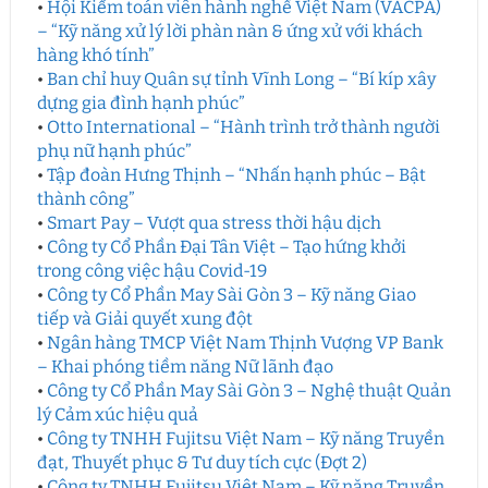
•
Hội Kiểm toán viên hành nghề Việt Nam (VACPA)
– “Kỹ năng xử lý lời phàn nàn & ứng xử với khách
hàng khó tính”
•
Ban chỉ huy Quân sự tỉnh Vĩnh Long – “Bí kíp xây
dựng gia đình hạnh phúc”
•
Otto International – “Hành trình trở thành người
phụ nữ hạnh phúc”
•
Tập đoàn Hưng Thịnh – “Nhấn hạnh phúc – Bật
thành công”
•
Smart Pay – Vượt qua stress thời hậu dịch
•
Công ty Cổ Phần Đại Tân Việt – Tạo hứng khởi
trong công việc hậu Covid-19
•
Công ty Cổ Phần May Sài Gòn 3 – Kỹ năng Giao
tiếp và Giải quyết xung đột
•
Ngân hàng TMCP Việt Nam Thịnh Vượng VP Bank
– Khai phóng tiềm năng Nữ lãnh đạo
•
Công ty Cổ Phần May Sài Gòn 3 – Nghệ thuật Quản
lý Cảm xúc hiệu quả
•
Công ty TNHH Fujitsu Việt Nam – Kỹ năng Truyền
đạt, Thuyết phục & Tư duy tích cực (Đợt 2)
•
Công ty TNHH Fujitsu Việt Nam – Kỹ năng Truyền