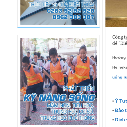
Công t
đề “Ki
Hưởng 
Heinek
uống rư
•
Ý Tư
•
Đào t
•
Dịch 