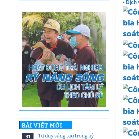
•
Dịch 
BÀI VIẾT MỚI
Tư duy sáng tạo trong kỷ
31