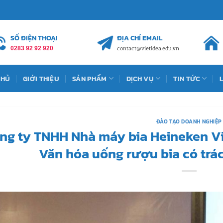
SỐ ĐIỆN THOẠI
ĐỊA CHỈ EMAIL
0283 92 92 920
contact@vietidea.edu.vn
CHỦ
GIỚI THIỆU
SẢN PHẨM
DỊCH VỤ
TIN TỨC
ĐÀO TẠO DOANH NGHIỆP
ng ty TNHH Nhà máy bia Heineken Vi
Văn hóa uống rượu bia có trá