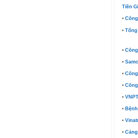
Tiền G
•
Công 
•
Tổng 
•
Công 
•
Samco
•
Công 
•
Công 
•
VNPT
•
Bệnh 
•
Vinat
•
Cảng 