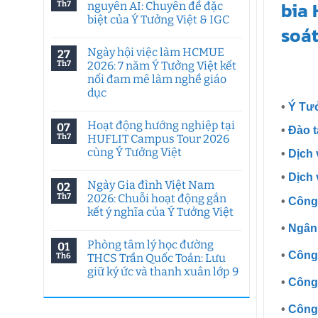
Th7
nguyên AI: Chuyên đề đặc
biệt của Ý Tưởng Việt & IGC
Không
có
Ngày hội việc làm HCMUE
27
bình
luận
Th7
2026: 7 năm Ý Tưởng Việt kết
ở
nối đam mê làm nghề giáo
Tư
duy
dục
sáng
•
Ý Tư
tạo
Không
trong
có
Hoạt động hướng nghiệp tại
07
kỷ
bình
•
Đào t
nguyên
luận
Th7
HUFLIT Campus Tour 2026
ở
AI:
cùng Ý Tưởng Việt
•
Dịch 
Ngày
Chuyên
hội
đề
Không
việc
đặc
•
Dịch 
có
làm
biệt
Ngày Gia đình Việt Nam
02
bình
HCMUE
của
luận
Th7
2026: Chuỗi hoạt động gắn
2026:
Ý
•
Công 
ở
7
Tưởng
kết ý nghĩa của Ý Tưởng Việt
Hoạt
năm
Việt
động
Ý
Không
•
Ngân
&
hướng
Tưởng
có
IGC
nghiệp
Phòng tâm lý học đường
01
Việt
bình
tại
•
Công 
kết
luận
Th6
THCS Trần Quốc Toản: Lưu
HUFLIT
ở
nối
Campus
giữ ký ức và thanh xuân lớp 9
Ngày
đam
Tour
•
Công 
Gia
mê
2026
Không
đình
làm
cùng
có
Việt
nghề
Ý
bình
•
Công 
Nam
giáo
Tưởng
luận