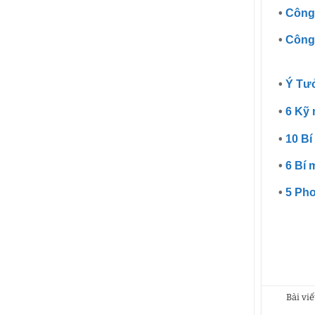
•
Công 
•
Công 
•
Ý Tưở
•
6 Kỹ 
•
10 Bí
•
6 Bí 
•
5 Pho
Bài vi