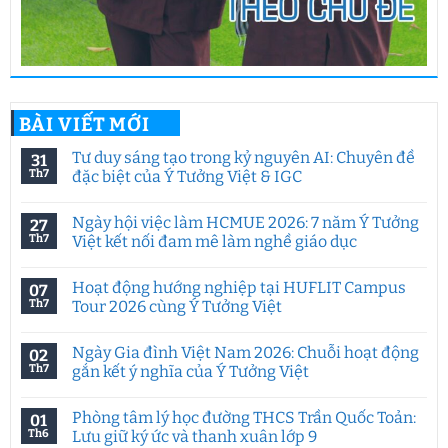
BÀI VIẾT MỚI
Tư duy sáng tạo trong kỷ nguyên AI: Chuyên đề
31
Th7
đặc biệt của Ý Tưởng Việt & IGC
Không
có
Ngày hội việc làm HCMUE 2026: 7 năm Ý Tưởng
27
bình
luận
Th7
Việt kết nối đam mê làm nghề giáo dục
ở
Tư
Không
duy
có
Hoạt động hướng nghiệp tại HUFLIT Campus
07
sáng
bình
tạo
luận
Th7
Tour 2026 cùng Ý Tưởng Việt
trong
ở
kỷ
Ngày
Không
nguyên
hội
có
Ngày Gia đình Việt Nam 2026: Chuỗi hoạt động
02
AI:
việc
bình
Chuyên
làm
luận
Th7
gắn kết ý nghĩa của Ý Tưởng Việt
đề
HCMUE
ở
đặc
2026:
Hoạt
Không
biệt
7
động
có
Phòng tâm lý học đường THCS Trần Quốc Toản:
01
của
năm
hướng
bình
Ý
Ý
nghiệp
luận
Th6
Lưu giữ ký ức và thanh xuân lớp 9
Tưởng
Tưởng
tại
ở