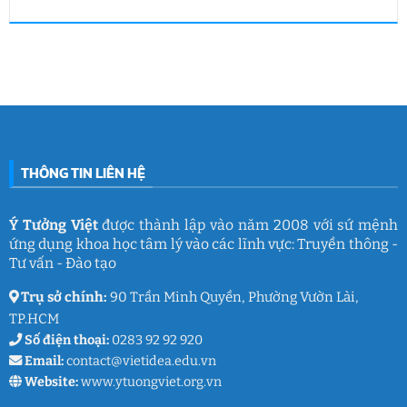
Việt
Việt
HUFLIT
Ngày
Không
&
kết
Campus
Gia
có
IGC
nối
Tour
đình
bình
đam
2026
Việt
luận
mê
cùng
Nam
ở
làm
Ý
2026:
Phòng
nghề
Tưởng
Chuỗi
tâm
giáo
Việt
hoạt
lý
dục
động
học
gắn
đường
kết
THCS
ý
Trần
nghĩa
Quốc
của
Toản:
THÔNG TIN LIÊN HỆ
Ý
Lưu
Tưởng
giữ
Việt
ký
ức
và
Ý Tưởng Việt
được thành lập vào năm 2008 với sứ mệnh
thanh
ứng dụng khoa học tâm lý vào các lĩnh vực: Truyền thông -
xuân
lớp
Tư vấn - Đào tạo
9
Trụ sở chính:
90 Trần Minh Quyền, Phường Vườn Lài,
TP.HCM
Số điện thoại:
0283 92 92 920
Email:
contact@vietidea.edu.vn
Website:
www.ytuongviet.org.vn