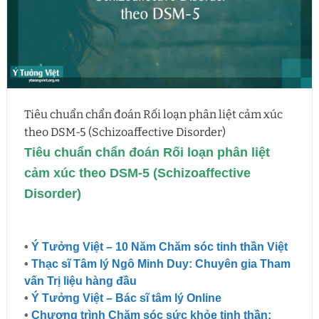
Tiêu chuẩn chẩn đoán Rối loạn phân liệt cảm xúc
theo DSM-5 (Schizoaffective Disorder)
Tiêu chuẩn chẩn đoán Rối loạn phân liệt
cảm xúc theo DSM-5 (Schizoaffective
Disorder)
•
Ý Tưởng Việt – 10 Năm Chăm sóc tinh thần Việt
•
Thạc sĩ Tâm lý Ngô Minh Duy: Chuyên gia Tham
vấn Trị liệu hàng đầu
•
Ý Tưởng Việt – Bác sĩ tâm lý Online
•
Chương trình Chăm sóc sức khỏe tinh thần: