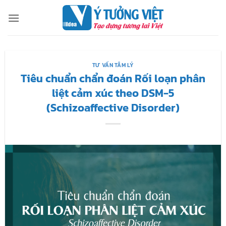
Bỏ
qua
nội
dung
TƯ VẤN TÂM LÝ
Tiêu chuẩn chẩn đoán Rối loạn phân
liệt cảm xúc theo DSM-5
(Schizoaffective Disorder)