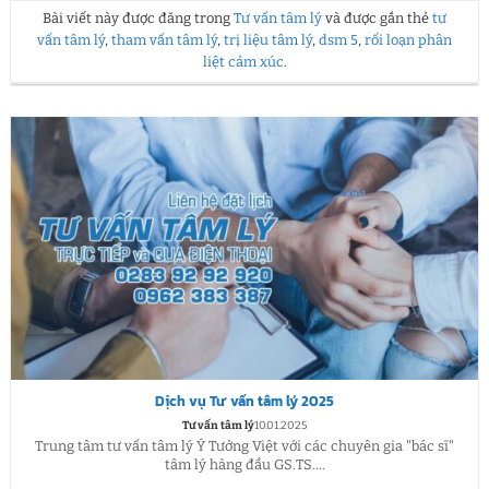
Bài viết này được đăng trong
Tư vấn tâm lý
và được gắn thẻ
tư
vấn tâm lý
,
tham vấn tâm lý
,
trị liệu tâm lý
,
dsm 5
,
rối loạn phân
liệt cảm xúc
.
Dịch vụ Tư vấn tâm lý 2025
Tư vấn tâm lý
10.01.2025
Trung tâm tư vấn tâm lý Ý Tưởng Việt với các chuyên gia "bác sĩ"
tâm lý hàng đầu GS.TS....