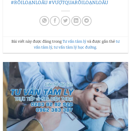
#RỐILOẠNLOÂU​
#VƯỢTQUARỐILOẠNLOÂU​
Bài viết này được đăng trong
Tư vấn tâm lý
và được gắn thẻ
tư
vấn tâm lý
,
tư vấn tâm lý học đường
.