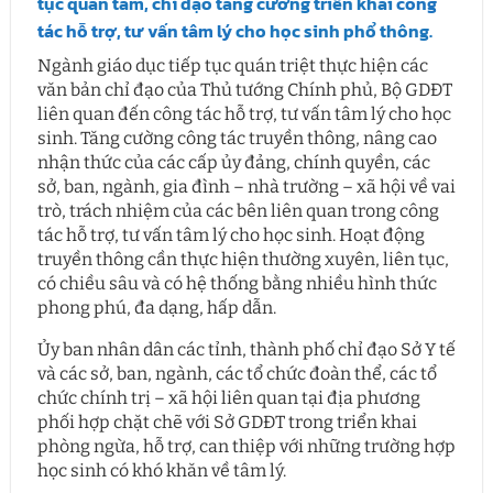
tục quan tâm, chỉ đạo tăng cường triển khai
công
tác hỗ trợ, tư vấn tâm lý
cho học sinh phổ thông.
Ngành giáo dục tiếp tục quán triệt thực hiện các
văn bản chỉ đạo của Thủ tướng Chính phủ, Bộ GDĐT
liên quan đến công tác hỗ trợ, tư vấn tâm lý cho học
sinh. Tăng cường công tác truyền thông, nâng cao
nhận thức của các cấp ủy đảng, chính quyền, các
sở, ban, ngành, gia đình – nhà trường – xã hội về vai
trò, trách nhiệm của các bên liên quan trong công
tác hỗ trợ, tư vấn tâm lý cho học sinh. Hoạt động
truyền thông cần thực hiện thường xuyên, liên tục,
có chiều sâu và có hệ thống bằng nhiều hình thức
phong phú, đa dạng, hấp dẫn.
Ủy ban nhân dân các tỉnh, thành phố chỉ đạo Sở Y tế
và các sở, ban, ngành, các tổ chức đoàn thể, các tổ
chức chính trị – xã hội liên quan tại địa phương
phối hợp chặt chẽ với Sở GDĐT trong triển khai
phòng ngừa, hỗ trợ, can thiệp với những trường hợp
học sinh có khó khăn về tâm lý.