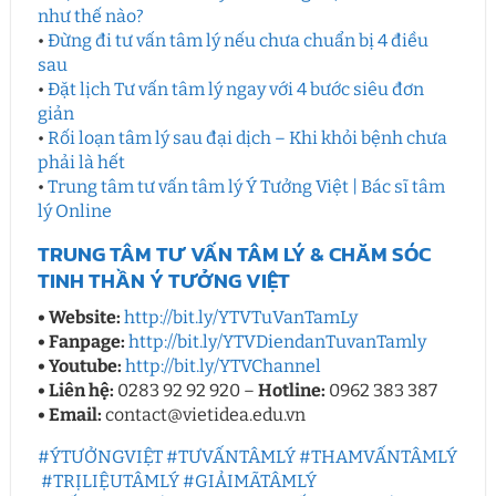
như thế nào?
•
Đừng đi tư vấn tâm lý nếu chưa chuẩn bị 4 điều
sau
•
Đặt lịch Tư vấn tâm lý ngay với 4 bước siêu đơn
giản
•
Rối loạn tâm lý sau đại dịch – Khi khỏi bệnh chưa
phải là hết
•
Trung tâm tư vấn tâm lý Ý Tưởng Việt | Bác sĩ tâm
lý Online
TRUNG TÂM TƯ VẤN TÂM LÝ & CHĂM SÓC
TINH THẦN Ý TƯỞNG VIỆT
• Website:
http://bit.ly/YTVTuVanTamLy​
• Fanpage:
http://bit.ly/YTVDiendanTuvanTamly
• Youtube:
http://bit.ly/YTVChannel
• Liên hệ:
0283 92 92 920 –
Hotline:
0962 383 387
• Email:
contact@vietidea.edu.vn
#ÝTƯỞNGVIỆT​
#TƯVẤNTÂMLÝ​
#THAMVẤNTÂMLÝ​
#TRỊLIỆUTÂMLÝ
#GIẢIMÃTÂMLÝ​