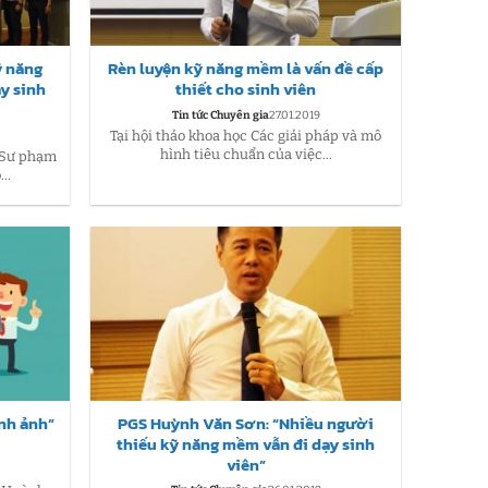
ỹ năng
Rèn luyện kỹ năng mềm là vấn đề cấp
y sinh
thiết cho sinh viên
Tin tức Chuyên gia
27.01.2019
Tại hội thảo khoa học Các giải pháp và mô
hình tiêu chuẩn của việc...
c Sư phạm
..
ình ảnh”
PGS Huỳnh Văn Sơn: “Nhiều người
thiếu kỹ năng mềm vẫn đi dạy sinh
viên”