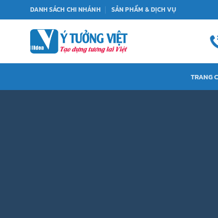
Bỏ
DANH SÁCH CHI NHÁNH
SẢN PHẨM & DỊCH VỤ
qua
nội
dung
TRANG 