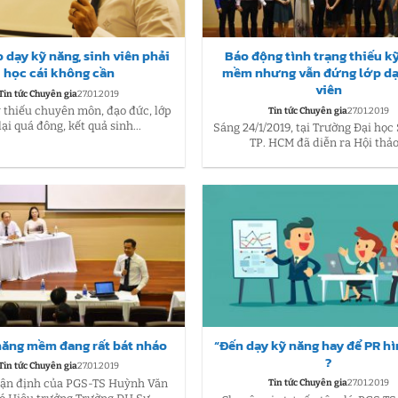
 dạy kỹ năng, sinh viên phải
Báo động tình trạng thiếu k
học cái không cần
mềm nhưng vẫn đứng lớp dạ
viên
Tin tức Chuyên gia
27.01.2019
 thiếu chuyên môn, đạo đức, lớp
Tin tức Chuyên gia
27.01.2019
lại quá đông, kết quả sinh...
Sáng 24/1/2019, tại Trường Đại họ
TP. HCM đã diễn ra Hội thảo.
năng mềm đang rất bát nháo
“Đến dạy kỹ năng hay để PR h
?
Tin tức Chuyên gia
27.01.2019
hận định của PGS-TS Huỳnh Văn
Tin tức Chuyên gia
27.01.2019