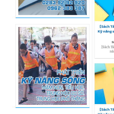
[Sách T
Kỹ năng 
S
[Sách T
nă
[Sách T