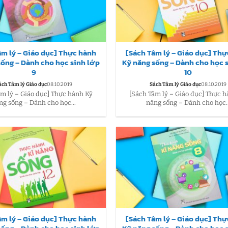
âm lý – Giáo dục] Thực hành
[Sách Tâm lý – Giáo dục] Th
sống – Dành cho học sinh lớp
Kỹ năng sống – Dành cho học 
9
10
ách Tâm lý Giáo dục
08.10.2019
Sách Tâm lý Giáo dục
08.10.2019
âm lý – Giáo dục] Thực hành Kỹ
[Sách Tâm lý – Giáo dục] Thực 
ng sống – Dành cho học...
năng sống – Dành cho học..
âm lý – Giáo dục] Thực hành
[Sách Tâm lý – Giáo dục] Th