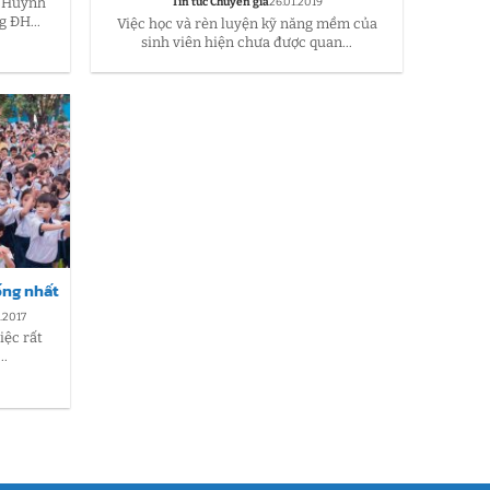
S Huỳnh
Tin tức Chuyên gia
26.01.2019
 ĐH...
Việc học và rèn luyện kỹ năng mềm của
sinh viên hiện chưa được quan...
ống nhất
.2017
iệc rất
..