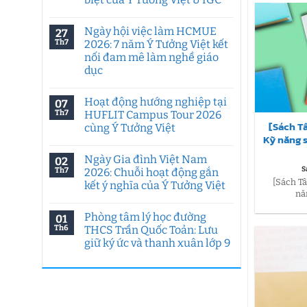
Không
có
Ngày hội việc làm HCMUE
27
bình
luận
Th7
2026: 7 năm Ý Tưởng Việt kết
ở
nối đam mê làm nghề giáo
Tư
duy
dục
sáng
tạo
Không
trong
có
Hoạt động hướng nghiệp tại
07
kỷ
bình
nguyên
luận
Th7
HUFLIT Campus Tour 2026
ở
AI:
[Sách T
cùng Ý Tưởng Việt
Ngày
Chuyên
Kỹ năng 
hội
đề
Không
việc
đặc
có
làm
biệt
Ngày Gia đình Việt Nam
02
bình
HCMUE
của
luận
S
Th7
2026: Chuỗi hoạt động gắn
2026:
Ý
ở
[Sách T
7
Tưởng
kết ý nghĩa của Ý Tưởng Việt
Hoạt
năm
Việt
nă
động
Ý
Không
&
hướng
Tưởng
có
IGC
nghiệp
Phòng tâm lý học đường
01
Việt
bình
tại
kết
luận
Th6
THCS Trần Quốc Toản: Lưu
HUFLIT
ở
nối
Campus
giữ ký ức và thanh xuân lớp 9
Ngày
đam
Tour
Gia
mê
2026
Không
đình
làm
cùng
có
Việt
nghề
Ý
bình
Nam
giáo
Tưởng
luận
2026:
dục
ở
Việt
Chuỗi
Phòng
hoạt