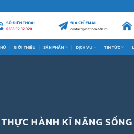
SỐ ĐIỆN THOẠI
ĐỊA CHỈ EMAIL
0283 92 92 920
contact@vietidea.edu.vn
CHỦ
GIỚI THIỆU
SẢN PHẨM
DỊCH VỤ
TIN TỨC
THỰC HÀNH KĨ NĂNG SỐNG