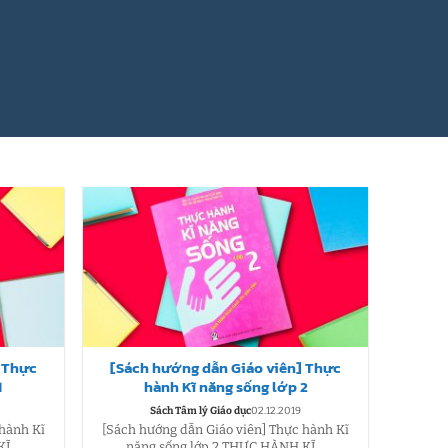
] Thực
[Sách hướng dẫn Giáo viên] Thực
1
hành Kĩ năng sống lớp 2
Sách Tâm lý Giáo dục
02.12.2019
 hành Kĩ
[Sách hướng dẫn Giáo viên] Thực hành Kĩ
Ĩ...
năng sống lớp 2 THỰC HÀNH KĨ...