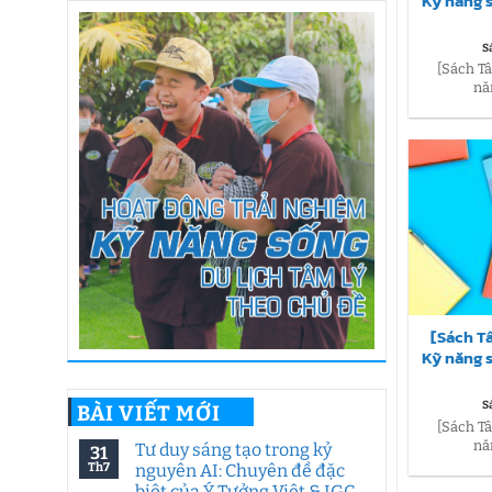
Kỹ năng 
S
[Sách T
nă
[Sách T
Kỹ năng 
S
BÀI VIẾT MỚI
[Sách T
nă
Tư duy sáng tạo trong kỷ
31
Th7
nguyên AI: Chuyên đề đặc
biệt của Ý Tưởng Việt & IGC