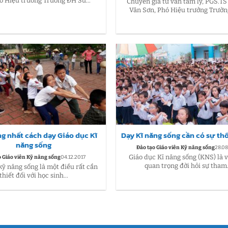
ó Hiệu trưởng Trường ĐH Sư...
Chuyên gia tư vấn tâm lý, PGS.T
Văn Sơn, Phó Hiệu trưởng Trường
g nhất cách dạy Giáo dục Kĩ
Dạy Kĩ năng sống cần có sự th
năng sống
Đào tạo Giáo viên Kỹ năng sống
28.08
Giáo dục Kĩ năng sống (KNS) là v
o Giáo viên Kỹ năng sống
04.12.2017
quan trọng đời hỏi sự tham.
kỹ năng sống là một điều rất cần
thiết đối với học sinh...