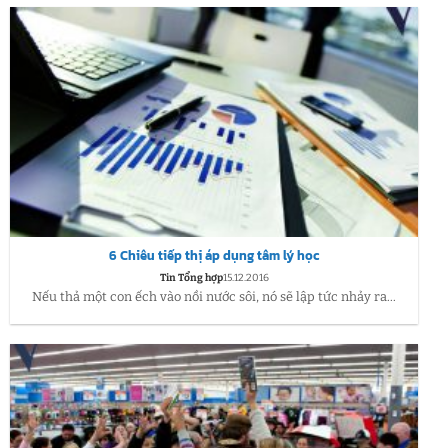
6 Chiêu tiếp thị áp dụng tâm lý học
Tin Tổng hợp
15.12.2016
Nếu thả một con ếch vào nồi nước sôi, nó sẽ lập tức nhảy ra...