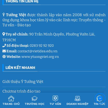
THÔNG TIN LIÊN HỆ
Ý
Lưu
Tưởng
giữ
Việt
ký
ức
và
Ý Tưởng Việt
được thành lập vào năm 2008 với sứ mệnh
thanh
ứng dụng khoa học tâm lý vào các lĩnh vực: Truyền thông -
xuân
lớp
Tư vấn - Đào tạo
9
Trụ sở chính:
90 Trần Minh Quyền, Phường Vườn Lài,
TP.HCM
Số điện thoại:
0283 92 92 920
Email:
contact@vietidea.edu.vn
Website:
www.ytuongviet.org.vn
LIÊN KẾT NHANH
Giới thiệu Ý Tưởng Việt
Chương trình đào tạo
Đăng ký Khóa học
TRANG CHỦ
TRƯỜNG HỌC
TƯ VẤN
DOANH NGHIỆP
TIN TỨC