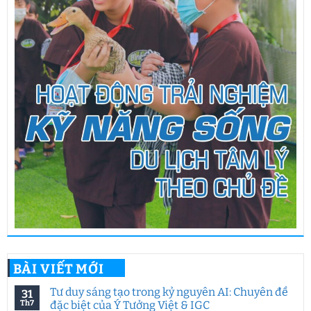
BÀI VIẾT MỚI
Tư duy sáng tạo trong kỷ nguyên AI: Chuyên đề
31
Th7
đặc biệt của Ý Tưởng Việt & IGC