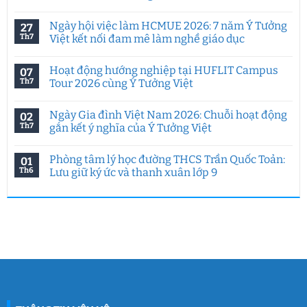
Không
có
Ngày hội việc làm HCMUE 2026: 7 năm Ý Tưởng
27
bình
luận
Th7
Việt kết nối đam mê làm nghề giáo dục
ở
Tư
Không
duy
có
Hoạt động hướng nghiệp tại HUFLIT Campus
07
sáng
bình
tạo
luận
Th7
Tour 2026 cùng Ý Tưởng Việt
trong
ở
kỷ
Ngày
Không
nguyên
hội
có
Ngày Gia đình Việt Nam 2026: Chuỗi hoạt động
02
AI:
việc
bình
Chuyên
làm
luận
Th7
gắn kết ý nghĩa của Ý Tưởng Việt
đề
HCMUE
ở
đặc
2026:
Hoạt
Không
biệt
7
động
có
Phòng tâm lý học đường THCS Trần Quốc Toản:
01
của
năm
hướng
bình
Ý
Ý
nghiệp
luận
Th6
Lưu giữ ký ức và thanh xuân lớp 9
Tưởng
Tưởng
tại
ở
Việt
Việt
HUFLIT
Ngày
Không
&
kết
Campus
Gia
có
IGC
nối
Tour
đình
bình
đam
2026
Việt
luận
mê
cùng
Nam
ở
làm
Ý
2026:
Phòng
nghề
Tưởng
Chuỗi
tâm
giáo
Việt
hoạt
lý
dục
động
học
gắn
đường
kết
THCS
ý
Trần
nghĩa
Quốc
của
Toản: