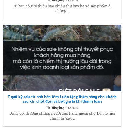
Tin Tổng hợp
16.12.2016
Dù bạn có giới thiệu bao nhiêu thứ hay ho về sản phẩm đi
chăng...
Tuyệt kỹ sale từ anh bán tôm: Luôn tặng thêm hàng cho khách
sau khi chốt đơn và bớt giá lẻ khi thanh toán
Tin Tổng hợp
16.12.2016
Đừng coi thường những người bán hàng ngoài chợ, bởi họ mới
chính là “cao...