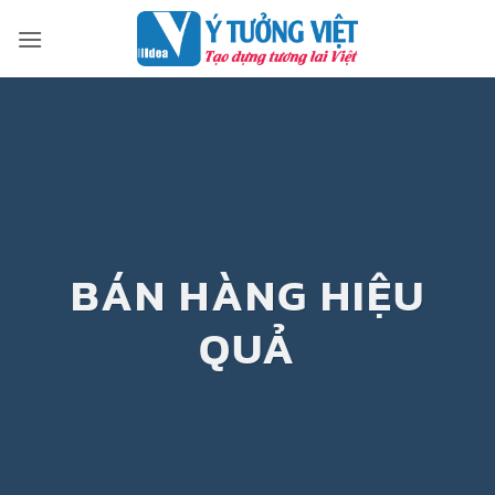
Bỏ
qua
nội
dung
BÁN HÀNG HIỆU
QUẢ