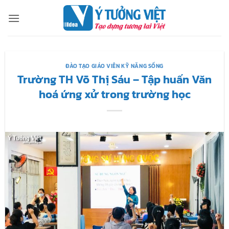
Bỏ
qua
nội
dung
ĐÀO TẠO GIÁO VIÊN KỸ NĂNG SỐNG
Trường TH Võ Thị Sáu – Tập huấn Văn
hoá ứng xử trong trường học