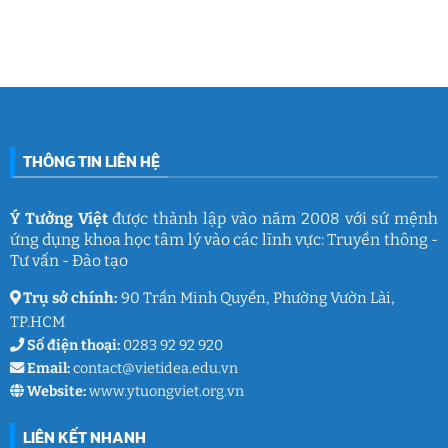
IGC
nối
Tour
đình
bình
đam
2026
Việt
luận
mê
cùng
Nam
ở
làm
Ý
2026:
Phòng
nghề
Tưởng
Chuỗi
tâm
giáo
Việt
hoạt
lý
dục
động
học
gắn
đường
kết
THCS
ý
Trần
nghĩa
Quốc
của
Toản:
THÔNG TIN LIÊN HỆ
Ý
Lưu
Tưởng
giữ
Việt
ký
ức
và
Ý Tưởng Việt
được thành lập vào năm 2008 với sứ mệnh
thanh
ứng dụng khoa học tâm lý vào các lĩnh vực: Truyền thông -
xuân
lớp
Tư vấn - Đào tạo
9
Trụ sở chính:
90 Trần Minh Quyền, Phường Vườn Lài,
TP.HCM
Số điện thoại:
0283 92 92 920
Email:
contact@vietidea.edu.vn
Website:
www.ytuongviet.org.vn
LIÊN KẾT NHANH