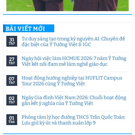
BÀI VIẾT MỚI
Tư duy sáng tạo trong kỷ nguyên AI: Chuyên đề
31
Th7
đặc biệt của Ý Tưởng Việt & IGC
Không
có
Ngày hội việc làm HCMUE 2026: 7 năm Ý Tưởng
27
bình
luận
Th7
Việt kết nối đam mê làm nghề giáo dục
ở
Tư
Không
duy
có
Hoạt động hướng nghiệp tại HUFLIT Campus
07
sáng
bình
tạo
luận
Th7
Tour 2026 cùng Ý Tưởng Việt
trong
ở
kỷ
Ngày
Không
nguyên
hội
có
Ngày Gia đình Việt Nam 2026: Chuỗi hoạt động
02
AI:
việc
bình
Chuyên
làm
luận
Th7
gắn kết ý nghĩa của Ý Tưởng Việt
đề
HCMUE
ở
đặc
2026:
Hoạt
Không
biệt
7
động
có
Phòng tâm lý học đường THCS Trần Quốc Toản:
01
của
năm
hướng
bình
Ý
Ý
nghiệp
luận
Th6
Lưu giữ ký ức và thanh xuân lớp 9
Tưởng
Tưởng
tại
ở
Việt
Việt
HUFLIT
Ngày
Không
&
kết
Campus
Gia
có