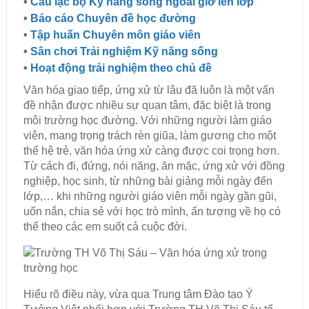
•
Câu lạc bộ Kỹ năng sống ngoài giờ lên lớp
•
Báo cáo Chuyên đề học đường
•
Tập huấn Chuyên môn giáo viên
•
Sân chơi Trải nghiệm Kỹ năng sống
•
Hoạt động trải nghiệm theo chủ đề
Văn hóa giao tiếp, ứng xử từ lâu đã luôn là một vấn
đề nhận được nhiều sự quan tâm, đặc biệt là trong
môi trường học đường. Với những người làm giáo
viên, mang trọng trách rèn giũa, làm gương cho một
thế hệ trẻ, văn hóa ứng xử càng được coi trọng hơn.
Từ cách đi, đứng, nói năng, ăn mặc, ứng xử với đồng
nghiệp, học sinh, từ những bài giảng mỗi ngày đến
lớp,… khi những người giáo viên mỗi ngày gần gũi,
uốn nắn, chia sẻ với học trò mình, ấn tượng về họ có
thể theo các em suốt cả cuộc đời.
Hiểu rõ điều này, vừa qua Trung tâm Đào tạo Ý