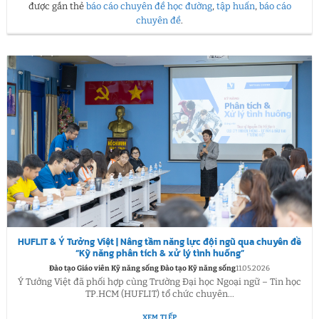
được gắn thẻ
báo cáo chuyên đề học đường
,
tập huấn
,
báo cáo
chuyên đề
.
HUFLIT & Ý Tưởng Việt | Nâng tầm năng lực đội ngũ qua chuyên đề
“Kỹ năng phân tích & xử lý tình huống”
Đào tạo Giáo viên Kỹ năng sống Đào tạo Kỹ năng sống
11.05.2026
Ý Tưởng Việt đã phối hợp cùng Trường Đại học Ngoại ngữ – Tin học
TP.HCM (HUFLIT) tổ chức chuyên...
XEM TIẾP