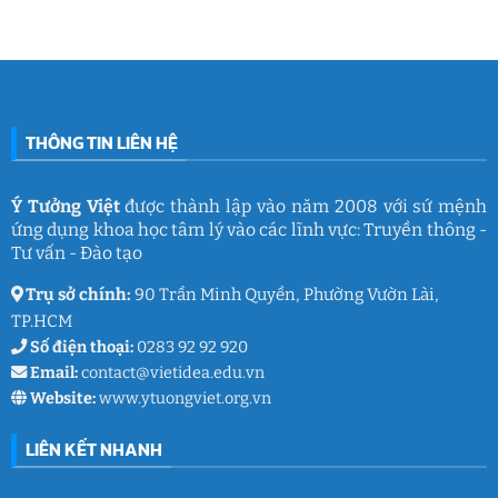
làm
Ý
2026:
Phòng
nghề
Tưởng
Chuỗi
tâm
giáo
Việt
hoạt
lý
dục
động
học
gắn
đường
kết
THCS
ý
Trần
nghĩa
Quốc
của
Toản:
THÔNG TIN LIÊN HỆ
Ý
Lưu
Tưởng
giữ
Việt
ký
ức
và
Ý Tưởng Việt
được thành lập vào năm 2008 với sứ mệnh
thanh
ứng dụng khoa học tâm lý vào các lĩnh vực: Truyền thông -
xuân
lớp
Tư vấn - Đào tạo
9
Trụ sở chính:
90 Trần Minh Quyền, Phường Vườn Lài,
TP.HCM
Số điện thoại:
0283 92 92 920
Email:
contact@vietidea.edu.vn
Website:
www.ytuongviet.org.vn
LIÊN KẾT NHANH