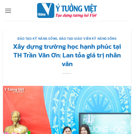
Bỏ
qua
nội
dung
ĐÀO TẠO KỸ NĂNG SỐNG
,
ĐÀO TẠO GIÁO VIÊN KỸ NĂNG SỐNG
Xây dựng trường học hạnh phúc tại
TH Trần Văn Ơn: Lan tỏa giá trị nhân
văn