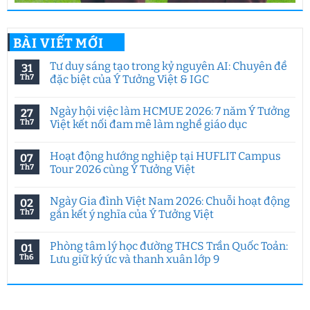
BÀI VIẾT MỚI
Tư duy sáng tạo trong kỷ nguyên AI: Chuyên đề
31
Th7
đặc biệt của Ý Tưởng Việt & IGC
Không
có
Ngày hội việc làm HCMUE 2026: 7 năm Ý Tưởng
27
bình
luận
Th7
Việt kết nối đam mê làm nghề giáo dục
ở
Tư
Không
duy
có
Hoạt động hướng nghiệp tại HUFLIT Campus
07
sáng
bình
tạo
luận
Th7
Tour 2026 cùng Ý Tưởng Việt
trong
ở
kỷ
Ngày
Không
nguyên
hội
có
Ngày Gia đình Việt Nam 2026: Chuỗi hoạt động
02
AI:
việc
bình
Chuyên
làm
luận
Th7
gắn kết ý nghĩa của Ý Tưởng Việt
đề
HCMUE
ở
đặc
2026:
Hoạt
Không
biệt
7
động
có
Phòng tâm lý học đường THCS Trần Quốc Toản:
01
của
năm
hướng
bình
Ý
Ý
nghiệp
luận
Th6
Lưu giữ ký ức và thanh xuân lớp 9
Tưởng
Tưởng
tại
ở
Việt
Việt
HUFLIT
Ngày
Không
&
kết
Campus
Gia
có
IGC
nối
Tour
đình
bình
đam
2026
Việt
luận
mê
cùng
Nam
ở