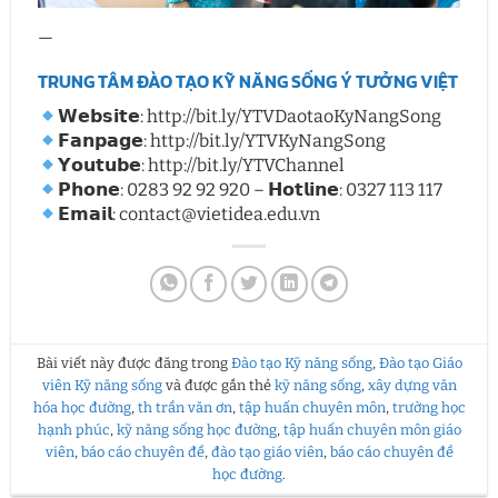
—
TRUNG TÂM ĐÀO TẠO KỸ NĂNG SỐNG Ý TƯỞNG VIỆT
𝗪𝗲𝗯𝘀𝗶𝘁𝗲: http://bit.ly/YTVDaotaoKyNangSong
𝗙𝗮𝗻𝗽𝗮𝗴𝗲: http://bit.ly/YTVKyNangSong
𝗬𝗼𝘂𝘁𝘂𝗯𝗲: http://bit.ly/YTVChannel
𝗣𝗵𝗼𝗻𝗲: 0283 92 92 920 – 𝗛𝗼𝘁𝗹𝗶𝗻𝗲: 0327 113 117
𝗘𝗺𝗮𝗶𝗹: contact@vietidea.edu.vn
Bài viết này được đăng trong
Đào tạo Kỹ năng sống
,
Đào tạo Giáo
viên Kỹ năng sống
và được gắn thẻ
kỹ năng sống
,
xây dựng văn
hóa học đường
,
th trần văn ơn
,
tập huấn chuyên môn
,
trường học
hạnh phúc
,
kỹ năng sống học đường
,
tập huấn chuyên môn giáo
viên
,
báo cáo chuyên đề
,
đào tạo giáo viên
,
báo cáo chuyên đề
học đường
.