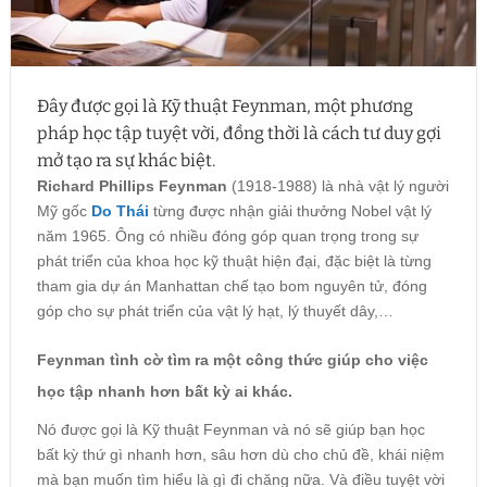
Đây được gọi là Kỹ thuật Feynman, một phương
pháp học tập tuyệt vời, đồng thời là cách tư duy gợi
mở tạo ra sự khác biệt.
Richard Phillips Feynman
(1918-1988) là nhà vật lý người
Mỹ gốc
Do Thái
từng được nhận giải thưởng Nobel vật lý
năm 1965. Ông có nhiều đóng góp quan trọng trong sự
phát triển của khoa học kỹ thuật hiện đại, đặc biệt là từng
tham gia dự án Manhattan chế tạo bom nguyên tử, đóng
góp cho sự phát triển của vật lý hạt, lý thuyết dây,…
Feynman tình cờ tìm ra một công thức giúp cho việc
học tập nhanh hơn bất kỳ ai khác.
Nó được gọi là Kỹ thuật Feynman và nó sẽ giúp bạn học
bất kỳ thứ gì nhanh hơn, sâu hơn dù cho chủ đề, khái niệm
mà bạn muốn tìm hiểu là gì đi chăng nữa. Và điều tuyệt vời