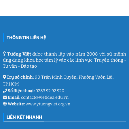
mê
cùng
Nam
ở
làm
Ý
2026:
Phòng
nghề
Tưởng
Chuỗi
tâm
giáo
Việt
hoạt
lý
dục
động
học
gắn
đường
kết
THCS
ý
Trần
nghĩa
Quốc
của
Toản:
THÔNG TIN LIÊN HỆ
Ý
Lưu
Tưởng
giữ
Việt
ký
ức
và
Ý Tưởng Việt
được thành lập vào năm 2008 với sứ mệnh
thanh
ứng dụng khoa học tâm lý vào các lĩnh vực: Truyền thông -
xuân
lớp
Tư vấn - Đào tạo
9
Trụ sở chính:
90 Trần Minh Quyền, Phường Vườn Lài,
TP.HCM
Số điện thoại:
0283 92 92 920
Email:
contact@vietidea.edu.vn
Website:
www.ytuongviet.org.vn
LIÊN KẾT NHANH