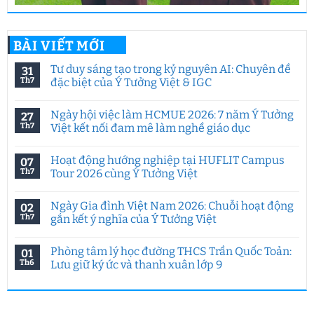
BÀI VIẾT MỚI
Tư duy sáng tạo trong kỷ nguyên AI: Chuyên đề
31
Th7
đặc biệt của Ý Tưởng Việt & IGC
Không
có
Ngày hội việc làm HCMUE 2026: 7 năm Ý Tưởng
27
bình
luận
Th7
Việt kết nối đam mê làm nghề giáo dục
ở
Tư
Không
duy
có
Hoạt động hướng nghiệp tại HUFLIT Campus
07
sáng
bình
tạo
luận
Th7
Tour 2026 cùng Ý Tưởng Việt
trong
ở
kỷ
Ngày
Không
nguyên
hội
có
Ngày Gia đình Việt Nam 2026: Chuỗi hoạt động
02
AI:
việc
bình
Chuyên
làm
luận
Th7
gắn kết ý nghĩa của Ý Tưởng Việt
đề
HCMUE
ở
đặc
2026:
Hoạt
Không
biệt
7
động
có
Phòng tâm lý học đường THCS Trần Quốc Toản:
01
của
năm
hướng
bình
Ý
Ý
nghiệp
luận
Th6
Lưu giữ ký ức và thanh xuân lớp 9
Tưởng
Tưởng
tại
ở
Việt
Việt
HUFLIT
Ngày
Không
&
kết
Campus
Gia
có
IGC
nối
Tour
đình
bình
đam
2026
Việt
luận