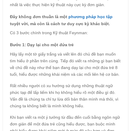
nhất là việc thực hiện kỹ thuật này cực kỳ đơn giản.
Đây không đơn thuần là một
phương pháp học tập
tuyệt vời, mà còn là cách tư duy cực kỳ khác biệt.
Có 3 bước chính trong Kỹ thuật Feynman:
Bước 1: Dạy lại cho một đứa trẻ
Hãy lấy một tờ giấy trắng và viết lên đó chủ đề bạn muốn
tìm hiểu ở phần trên cùng. Tiếp đó viết ra những gì bạn biết
về chủ đề này như thể bạn đang dạy lại cho một đứa trẻ 8
tuổi, hiểu được những khái niệm và các mối liên hệ cơ bản.
Rất nhiều người có xu hướng sử dụng những thuật ngữ
phức tạp để lấp liếm khi họ không hiểu rõ một điều gì đó.
Vấn đề là chúng ta chỉ tự lừa dối bản thân mình mà thôi, vì
chúng ta không biết là mình không hiểu.
Khi bạn viết ra một ý tưởng từ đầu đến cuối bằng ngôn ngữ
đơn giản để một đứa trẻ cũng hiểu được, bạn buộc mình
phải hiểu được khái niệm mới ở mức độ sâu hơn và đơn