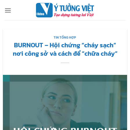
Bỏ
qua
nội
dung
TIN TỔNG HỢP
BURNOUT – Hội chứng “cháy sạch”
nơi công sở và cách để “chữa cháy”