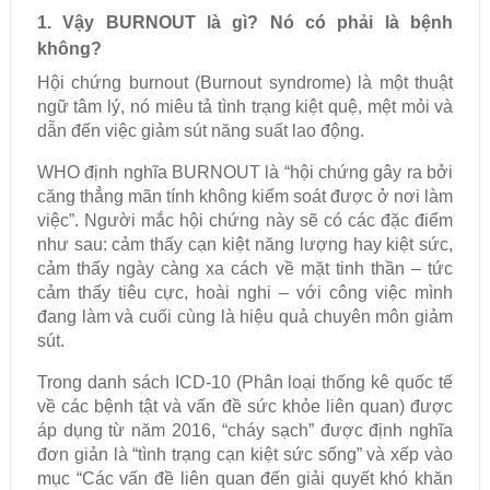
1. Vậy BURNOUT là gì? Nó có phải là bệnh
không?
Hội chứng burnout (Burnout syndrome) là một thuật
ngữ tâm lý, nó miêu tả tình trạng kiệt quệ, mệt mỏi và
dẫn đến việc giảm sút năng suất lao động.
WHO định nghĩa BURNOUT là “hội chứng gây ra bởi
căng thẳng mãn tính không kiểm soát được ở nơi làm
việc”. Người mắc hội chứng này sẽ có các đặc điểm
như sau: cảm thấy cạn kiệt năng lượng hay kiệt sức,
cảm thấy ngày càng xa cách về mặt tinh thần – tức
cảm thấy tiêu cực, hoài nghi – với công việc mình
đang làm và cuối cùng là hiệu quả chuyên môn giảm
sút.
Trong danh sách ICD-10 (Phân loại thống kê quốc tế
về các bệnh tật và vấn đề sức khỏe liên quan) được
áp dụng từ năm 2016, “cháy sạch” được định nghĩa
đơn giản là “tình trạng cạn kiệt sức sống” và xếp vào
mục “Các vấn đề liên quan đến giải quyết khó khăn