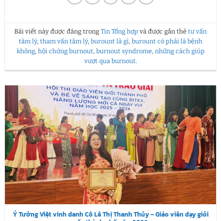
Bài viết này được đăng trong
Tin Tổng hợp
và được gắn thẻ
tư vấn
tâm lý
,
tham vấn tâm lý
,
burount là gì
,
burount có phải là bệnh
không
,
hội chứng burnout
,
burnout syndrome
,
những cách giúp
vượt qua burnout
.
Ý Tưởng Việt vinh danh Cô Lê Thị Thanh Thủy – Giáo viên dạy giỏi