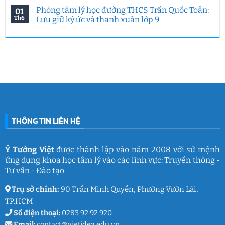
biệt
7
động
có
Phòng tâm lý học đường THCS Trần Quốc Toản:
01
của
năm
hướng
bình
Ý
Ý
nghiệp
luận
Th6
Lưu giữ ký ức và thanh xuân lớp 9
Tưởng
Tưởng
tại
ở
Việt
Việt
HUFLIT
Ngày
Không
&
kết
Campus
Gia
có
IGC
nối
Tour
đình
bình
đam
2026
Việt
luận
mê
cùng
Nam
ở
làm
Ý
2026:
Phòng
nghề
Tưởng
Chuỗi
tâm
giáo
Việt
hoạt
lý
dục
động
học
gắn
đường
kết
THCS
ý
Trần
nghĩa
Quốc
của
Toản:
THÔNG TIN LIÊN HỆ
Ý
Lưu
Tưởng
giữ
Việt
ký
ức
và
Ý Tưởng Việt
được thành lập vào năm 2008 với sứ mệnh
thanh
ứng dụng khoa học tâm lý vào các lĩnh vực: Truyền thông -
xuân
lớp
Tư vấn - Đào tạo
9
Trụ sở chính:
90 Trần Minh Quyền, Phường Vườn Lài,
TP.HCM
Số điện thoại:
0283 92 92 920
Email:
contact@vietidea.edu.vn