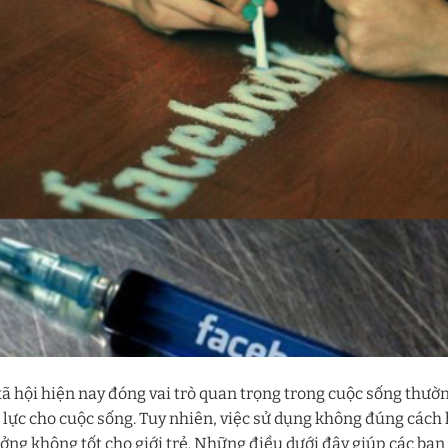
 hội hiện nay đóng vai trò quan trọng trong cuộc sống thường
c lực cho cuộc sống. Tuy nhiên, việc sử dụng không đúng các
ởng không tốt cho giới trẻ. Những điều dưới đây giúp các bạ