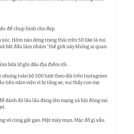
do: để chụp hình cho đẹp.
m xúc. Hôm nào dòng trạng thái trên 50 like là vui
 và bắt đầu lảm nhảm “thế giới này không ai quan
hôm bữa lỡ ghi dấu địa điểm rồi.
ết nhưng toàn bộ 500 lượt theo dõi trên Instagram
u tiên nằm viện vì bị tông xe, vui thấy con mẹ
, để dành đó lâu lâu đăng lên mạng xã hội đóng vai
ẹt.
ng vô cùng gắt gao. Mặt mày mụn. Mặc đồ gì xấu.