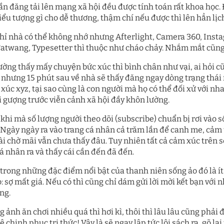
lần đăng tải lên mạng xã hội đều được tính toán rất khoa học.
iểu tượng gì cho dễ thương, thậm chí nếu được thì lên hẳn lịc
 chỉ nhà có thể không nhớ nhưng Afterlight, Camera 360, Insta
Catwang, Typesetter thì thuộc như cháo chảy. Nhắm mắt cũng
đường thấy mấy chuyện bức xúc thì bình chân như vại, ai hỏi 
” nhưng 15 phút sau về nhà sẽ thấy đăng ngay dòng trạng thá
 xúc xyz, tại sao cùng là con người mà họ có thể đối xử với 
i gượng trước viễn cảnh xã hội đầy khôn lường.
 khi mà số lượng người theo dõi (subscribe) chuẩn bị rơi vào s
. Ngày ngày ra vào trang cá nhân cả trăm lần để canh me, cảm
i chờ mãi vẫn chưa thấy đâu. Tuy nhiên tất cả cảm xúc trên s
á nhân ra và thấy cái cần đến đã đến.
 trong những đặc điểm nổi bật của thanh niên sống ảo đó là ít
do: sợ mất giá. Nếu có thì cũng chỉ dám gửi lời mời kết bạn v
ng.
g ảnh ăn chơi nhiều quá thì hơi kì, thôi thì lâu lâu cũng phải 
chinh phục tri thức! Vậy là sẽ ngay lập tức lôi sách ra, gõ lạ