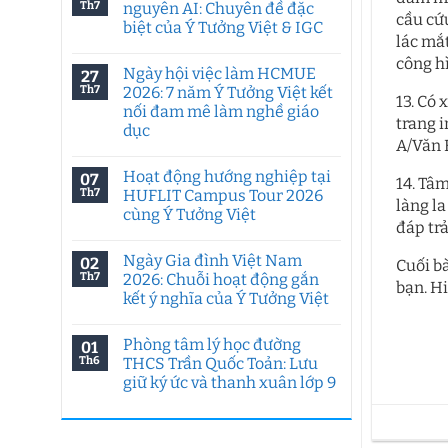
Th7
nguyên AI: Chuyên đề đặc
cầu cứu
biệt của Ý Tưởng Việt & IGC
lác mắt
Không
công hì
có
Ngày hội việc làm HCMUE
27
bình
luận
Th7
2026: 7 năm Ý Tưởng Việt kết
13. Có
ở
nối đam mê làm nghề giáo
Tư
trang i
duy
dục
sáng
A/Văn B
tạo
Không
trong
có
Hoạt động hướng nghiệp tại
07
kỷ
bình
14. Tâm
nguyên
luận
Th7
HUFLIT Campus Tour 2026
ở
làng la
AI:
cùng Ý Tưởng Việt
Ngày
Chuyên
đáp trả
hội
đề
Không
việc
đặc
có
làm
biệt
Ngày Gia đình Việt Nam
02
bình
Cuối b
HCMUE
của
luận
Th7
2026: Chuỗi hoạt động gắn
2026:
Ý
bạn. Hi
ở
7
Tưởng
kết ý nghĩa của Ý Tưởng Việt
Hoạt
năm
Việt
động
Ý
Không
&
hướng
Tưởng
có
IGC
nghiệp
Phòng tâm lý học đường
01
Việt
bình
tại
kết
luận
Th6
THCS Trần Quốc Toản: Lưu
HUFLIT
ở
nối
Campus
giữ ký ức và thanh xuân lớp 9
Ngày
đam
Tour
Gia
mê
2026
Không
đình
làm
cùng
có
Việt
nghề
Ý
bình
Nam
giáo
Tưởng
luận