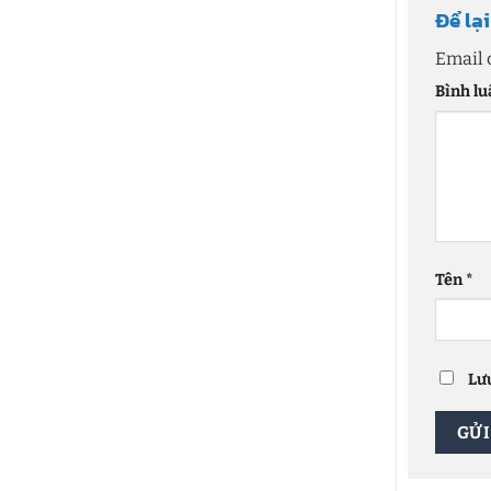
Để lạ
Email 
Bình l
Tên
*
Lưu