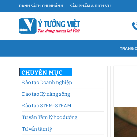
Bỏ
DANH SÁCH CHI NHÁNH
SẢN PHẨM & DỊCH VỤ
qua
nội
dung
TRANG 
CHUYÊN MỤC
Đào tạo Doanh nghiệp
Đào tạo Kỹ năng sống
Đào tạo STEM-STEAM
Tư vấn Tâm lý học đường
Tư vấn tâm lý