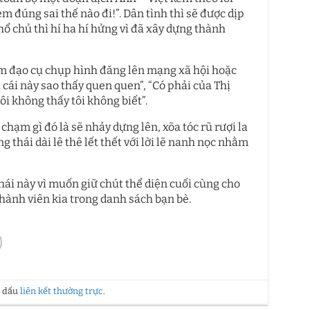
m đúng sai thế nào đi!”. Dân tình thì sẽ được dịp
hổ chủ thì hí ha hí hửng vì đã xây dựng thành
làm đạo cụ chụp hình đăng lên mạng xã hội hoặc
 cái này sao thấy quen quen”, “Có phải của Thị
tôi không thấy tôi không biết”.
chạm gì đó là sẽ nhảy dựng lên, xõa tóc rũ rượi la
 thái dài lê thê lết thết với lời lẽ nanh nọc nhằm
hái này vì muốn giữ chút thể diện cuối cùng cho
thành viên kia trong danh sách bạn bè.
h dấu
liên kết thường trực
.