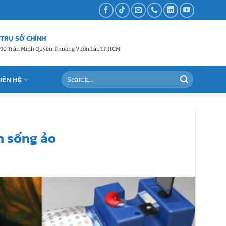
TRỤ SỞ CHÍNH
90 Trần Minh Quyền, Phường Vườn Lài, TP.HCM
LIÊN HỆ
n sống ảo