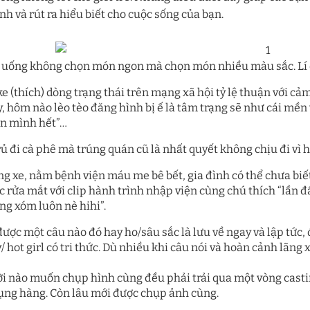
nh và rút ra hiểu biết cho cuộc sống của bạn.
ăn uống không chọn món ngon mà chọn món nhiều màu sắc. Lí 
ike (thích) dòng trạng thái trên mạng xã hội tỷ lệ thuận với cả
y, hôm nào lèo tèo đăng hình bị ế là tâm trạng sẽ như cái mền
n mình hết”…
rủ đi cà phê mà trúng quán cũ là nhất quyết không chịu đi vì 
ông xe, nằm bệnh viện máu me bê bết, gia đình có thể chưa bi
 rửa mắt với clip hành trình nhập viện cùng chú thích “lần đầ
ng xóm luôn nè hihi”.
được một câu nào đó hay ho/sâu sắc là lưu về ngay và lập tức
/ hot girl có tri thức. Dù nhiều khi câu nói và hoàn cảnh lãng x
ời nào muốn chụp hình cùng đều phải trải qua một vòng casti
ng hàng. Còn lâu mới được chụp ảnh cùng.