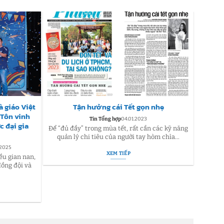
 giáo Việt
Tận hưởng cái Tết gọn nhẹ
Ý Tưở
– Tôn vinh
viên 
Tin Tổng hợp
04.01.2023
c đại gia
Sư
Để “đủ đầy” trong mùa tết, rất cần các kỹ năng
quản lý chi tiêu của người tay hòm chìa...
Hòa ch
.2025
XEM TIẾP
năm học
ều gian nan,
ồng đội và