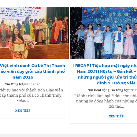
Việt vinh danh Cô Lê Thị Thanh
[RECAP] Tiệc họp mặt ngày nhà
iáo viên dạy giỏi cấp thành phố
Nam 20.11 | Hội tụ – Gắn kết 
năm 2026
những người giữ lửa tri thứ
đình Ý Tưởng Việt
Tin Tổng hợp
28.05.2026
iệt tự hào với thành tích Giáo viên
Tin Hoạt động Tin Tổng hợp
29.11
 cấp thành phố của cô Thanh Thủy
“Hành trình làm nghề dẫu còn nhi
• Đào...
nhưng sự đồng hành của những đ
đối tác...
XEM TIẾP
XEM TIẾP