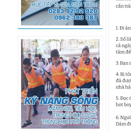
cần trá
1. Đi 
2. Số l
cả ngà
tâm đế
3. Bạn 
4. Bị t
đã được
nhà hà
5. Đọc 
hot boy
6. Ngư
Dám đụ