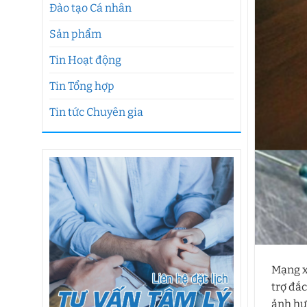
Đào tạo Cá nhân
Sản phẩm
Tin Hoạt động
Tin Tổng hợp
Tin tức Chuyên gia
Mạng xã
trợ đắ
ảnh hư