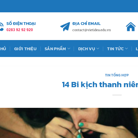
SỐ ĐIỆN THOẠI
ĐỊA CHỈ EMAIL
0283 92 92 920
contact@vietidea.edu.vn
CHỦ
GIỚI THIỆU
SẢN PHẨM
DỊCH VỤ
TIN TỨC
TIN TỔNG HỢP
14 Bi kịch thanh niê