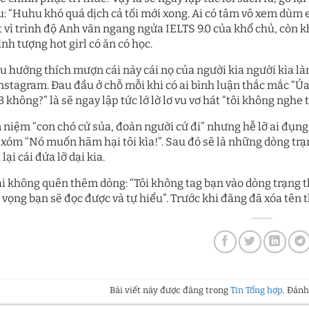
: “Huhu khó quá dịch cả tối mới xong. Ai có tâm vô xem dùm e
 vì trình độ Anh văn ngang ngửa IELTS 9.0 của khổ chủ, còn k
nh tượng hot girl có ăn có học.
 xu hướng thích mượn cái này cái nọ của người kia người kìa 
nstagram. Đau đầu ở chỗ mỗi khi có ai bình luận thắc mắc “Ủa
 không?” là sẽ ngay lập tức lớ lờ lơ vu vơ hát “tôi không nghe 
 niệm “con chó cứ sủa, đoàn người cứ đi” nhưng hễ lỡ ai đụng 
 xóm “Nó muốn hãm hại tôi kìa!”. Sau đó sẽ là những dòng trạng
 lại cái đứa lỡ dại kia.
ài không quên thêm dòng: “Tôi không tag bạn vào dòng trạng t
 vọng bạn sẽ đọc được và tự hiểu”. Trước khi đăng đã xóa tên 
Bài viết này được đăng trong
Tin Tổng hợp
. Đán