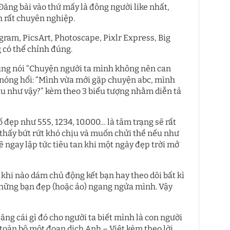
 Đăng bài vào thứ mấy là đông người like nhất,
h rất chuyên nghiệp.
gram, PicsArt, Photoscape, Pixlr Express, Big
 có thể chỉnh đúng.
cũng nói “Chuyện người ta mình không nên can
i nóng hổi: “Mình vừa mới gặp chuyện abc, mình
nhau như vậy?” kèm theo 3 biểu tượng nhằm diễn tả
ố đẹp như 555, 1234, 10.000… là tâm trạng sẽ rất
 thấy bứt rứt khó chịu và muốn chửi thề nếu như
ẽ ngay lập tức tiêu tan khi một ngày đẹp trời mở
 khi nào dám chủ động kết bạn hay theo dõi bất kì
ới những bạn đẹp (hoặc ảo) ngang ngửa mình. Vậy
đăng cái gì đó cho người ta biết mình là con người
i toàn bộ một đoạn dịch Anh – Việt kèm theo lời