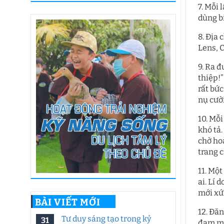
7. Mỗi 
dùng b
8. Địa
Lens, 
9. Ra 
thiệp!
rất bức
nụ cườ
10. Mỗi
khó tả
chờ hoà
trang c
11. Một
ai. Lí 
mới xứ
BÀI VIẾT MỚI
12. Đăn
Tư duy sáng tạo trong kỷ
31
đam mê 