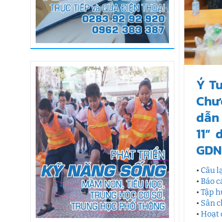
Ý T
Chươ
dẫn 
11”
GDN
•
Câu l
•
Báo c
•
Tập h
•
Sân c
•
Hoạt 