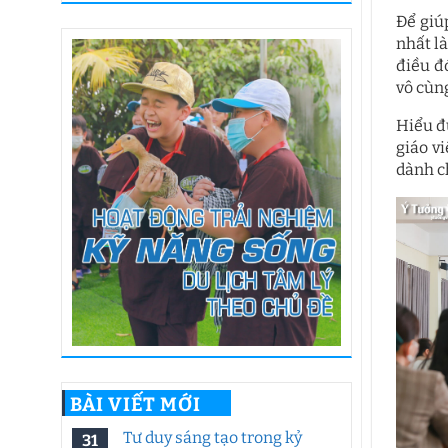
Để giú
nhất l
điều đ
vô cùn
Hiểu đ
giáo v
dành c
BÀI VIẾT MỚI
Tư duy sáng tạo trong kỷ
31