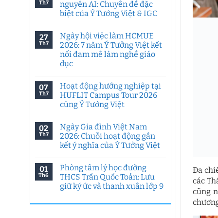
Th7
nguyên AI: Chuyên đề đặc
biệt của Ý Tưởng Việt & IGC
Không
có
Ngày hội việc làm HCMUE
27
bình
luận
Th7
2026: 7 năm Ý Tưởng Việt kết
ở
nối đam mê làm nghề giáo
Tư
duy
dục
sáng
tạo
Không
trong
có
Hoạt động hướng nghiệp tại
07
kỷ
bình
nguyên
luận
Th7
HUFLIT Campus Tour 2026
ở
AI:
cùng Ý Tưởng Việt
Ngày
Chuyên
hội
đề
Không
việc
đặc
có
làm
biệt
Ngày Gia đình Việt Nam
02
bình
HCMUE
của
luận
Th7
2026: Chuỗi hoạt động gắn
2026:
Ý
ở
7
Tưởng
kết ý nghĩa của Ý Tưởng Việt
Hoạt
năm
Việt
động
Ý
Không
&
hướng
Tưởng
có
IGC
nghiệp
Phòng tâm lý học đường
01
Việt
bình
Đa chi
tại
kết
luận
Th6
THCS Trần Quốc Toản: Lưu
HUFLIT
các Th
ở
nối
Campus
giữ ký ức và thanh xuân lớp 9
Ngày
đam
Tour
cũng n
Gia
mê
2026
Không
đình
làm
chương
cùng
có
Việt
nghề
Ý
bình
Nam
giáo
Tưởng
luận