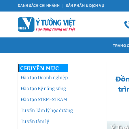
Bỏ
DANH SÁCH CHI NHÁNH
SẢN PHẨM & DỊCH VỤ
qua
nội
dung
TRANG 
CHUYÊN MỤC
Đồn
Đào tạo Doanh nghiệp
tr
Đào tạo Kỹ năng sống
Đào tạo STEM-STEAM
Tư vấn Tâm lý học đường
Tư vấn tâm lý