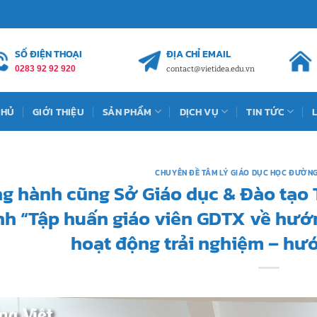
SỐ ĐIỆN THOẠI
ĐỊA CHỈ EMAIL
0283 92 92 920
contact@vietidea.edu.vn
CHỦ
GIỚI THIỆU
SẢN PHẨM
DỊCH VỤ
TIN TỨC
CHUYÊN ĐỀ TÂM LÝ GIÁO DỤC HỌC ĐƯỜN
g hành cũng Sở Giáo dục & Đào tạo 
ình “Tập huấn giáo viên GDTX về hướ
hoạt động trải nghiệm – hướ