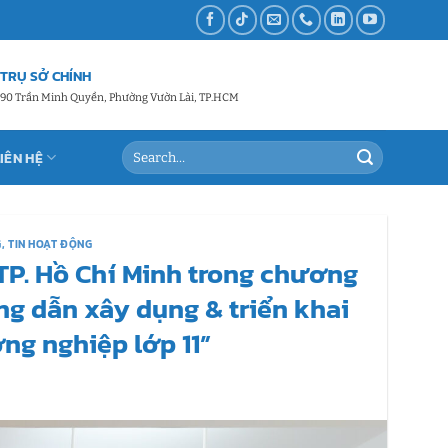
TRỤ SỞ CHÍNH
90 Trần Minh Quyền, Phường Vườn Lài, TP.HCM
LIÊN HỆ
G
,
TIN HOẠT ĐỘNG
TP. Hồ Chí Minh trong chương
ng dẫn xây dụng & triển khai
ng nghiệp lớp 11”