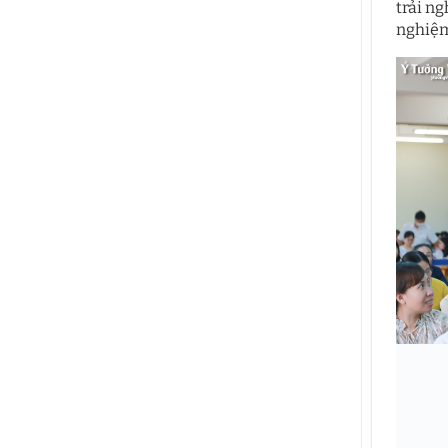
trải ng
nghiệm