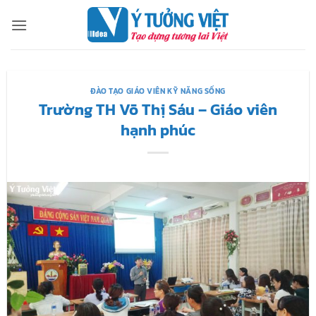
Bỏ
qua
nội
dung
ĐÀO TẠO GIÁO VIÊN KỸ NĂNG SỐNG
Trường TH Võ Thị Sáu – Giáo viên
hạnh phúc