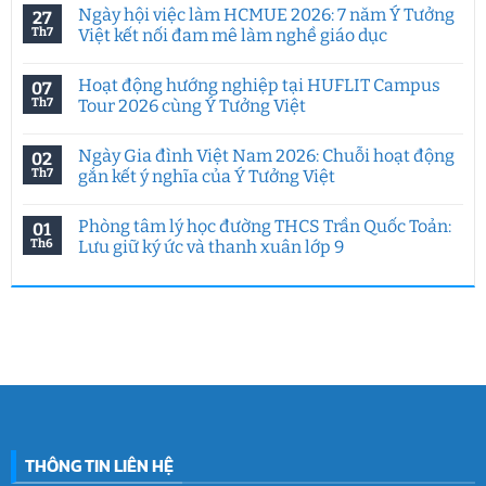
có
Ngày hội việc làm HCMUE 2026: 7 năm Ý Tưởng
27
bình
luận
Th7
Việt kết nối đam mê làm nghề giáo dục
ở
Tư
Không
duy
có
Hoạt động hướng nghiệp tại HUFLIT Campus
07
sáng
bình
tạo
luận
Th7
Tour 2026 cùng Ý Tưởng Việt
trong
ở
kỷ
Ngày
Không
nguyên
hội
có
Ngày Gia đình Việt Nam 2026: Chuỗi hoạt động
02
AI:
việc
bình
Chuyên
làm
luận
Th7
gắn kết ý nghĩa của Ý Tưởng Việt
đề
HCMUE
ở
đặc
2026:
Hoạt
Không
biệt
7
động
có
Phòng tâm lý học đường THCS Trần Quốc Toản:
01
của
năm
hướng
bình
Ý
Ý
nghiệp
luận
Th6
Lưu giữ ký ức và thanh xuân lớp 9
Tưởng
Tưởng
tại
ở
Việt
Việt
HUFLIT
Ngày
Không
&
kết
Campus
Gia
có
IGC
nối
Tour
đình
bình
đam
2026
Việt
luận
mê
cùng
Nam
ở
làm
Ý
2026:
Phòng
nghề
Tưởng
Chuỗi
tâm
giáo
Việt
hoạt
lý
dục
động
học
gắn
đường
kết
THCS
ý
Trần
nghĩa
Quốc
của
Toản:
THÔNG TIN LIÊN HỆ
Ý
Lưu
Tưởng
giữ