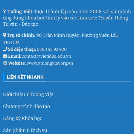
Việt
ký
ức
và
Ý Tưởng Việt
được thành lập vào năm 2008 với sứ mệnh
thanh
ứng dụng khoa học tâm lý vào các lĩnh vực: Truyền thông -
xuân
lớp
Tư vấn - Đào tạo
9
Trụ sở chính:
90 Trần Minh Quyền, Phường Vườn Lài,
TP.HCM
Số điện thoại:
0283 92 92 920
Email:
contact@vietidea.edu.vn
Website:
www.ytuongviet.org.vn
LIÊN KẾT NHANH
Giới thiệu Ý Tưởng Việt
Chương trình đào tạo
Đăng ký Khóa học
Sản phẩm & Dịch vụ