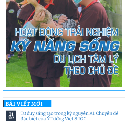
BÀI VIẾT MỚI
Tư duy sáng tạo trong kỷ nguyên AI: Chuyên đề
31
Th7
đặc biệt của Ý Tưởng Việt & IGC
Không