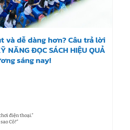
t và dễ dàng hơn? Câu trả lời
ề KỸ NĂNG ĐỌC SÁCH HIỆU QUẢ
ương sáng nay!
hơi điện thoại.”
 sao Cô?”