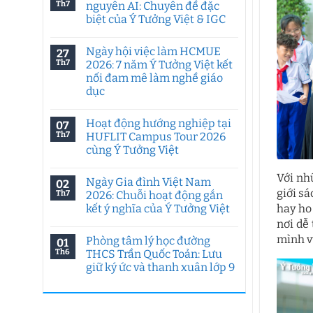
Th7
nguyên AI: Chuyên đề đặc
biệt của Ý Tưởng Việt & IGC
Không
có
Ngày hội việc làm HCMUE
27
bình
luận
Th7
2026: 7 năm Ý Tưởng Việt kết
ở
nối đam mê làm nghề giáo
Tư
duy
dục
sáng
tạo
Không
trong
có
Hoạt động hướng nghiệp tại
07
kỷ
bình
nguyên
luận
Th7
HUFLIT Campus Tour 2026
ở
AI:
cùng Ý Tưởng Việt
Ngày
Chuyên
hội
đề
Không
việc
đặc
có
Với nh
làm
biệt
Ngày Gia đình Việt Nam
02
bình
HCMUE
của
giới s
luận
Th7
2026: Chuỗi hoạt động gắn
2026:
Ý
ở
7
Tưởng
kết ý nghĩa của Ý Tưởng Việt
hay ho
Hoạt
năm
Việt
động
nơi dễ
Ý
Không
&
hướng
Tưởng
có
IGC
nghiệp
mình v
Phòng tâm lý học đường
01
Việt
bình
tại
kết
luận
Th6
THCS Trần Quốc Toản: Lưu
HUFLIT
ở
nối
Campus
giữ ký ức và thanh xuân lớp 9
Ngày
đam
Tour
Gia
mê
2026
Không
đình
làm
cùng
có
Việt
nghề
Ý
bình
Nam
giáo
Tưởng
luận