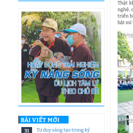
Thật k
nghệ, 
triển 
bật mí
BÀI VIẾT MỚI
Tư duy sáng tạo trong kỷ
31