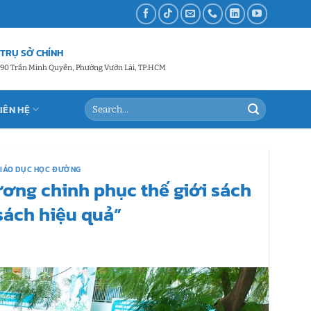
TRỤ SỞ CHÍNH
90 Trần Minh Quyền, Phường Vườn Lài, TP.HCM
LIÊN HỆ
GIÁO DỤC HỌC ĐƯỜNG
ơng chinh phục thế giới sách
sách hiệu quả”