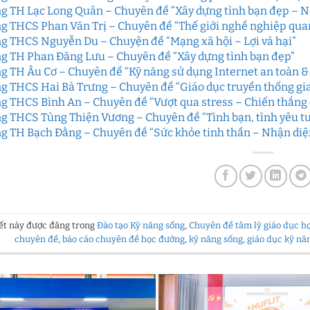
g TH Lạc Long Quân – Chuyên đề “Xây dựng tình bạn đẹp – Nó
g THCS Phan Văn Trị – Chuyên đề “Thế giới nghề nghiệp quanh
g THCS Nguyễn Du – Chuyện đề “Mạng xã hội – Lợi và hại”
g TH Phan Đăng Lưu – Chuyên đề “Xây dựng tình bạn đẹp”
g TH Âu Cơ – Chuyên đề “Kỹ năng sử dụng Internet an toàn &
g THCS Hai Bà Trưng – Chuyên đề “Giáo dục truyền thống gia
g THCS Bình An – Chuyên đề “Vượt qua stress – Chiến thắng
g THCS Tùng Thiện Vương – Chuyên đề “Tình bạn, tình yêu tu
g TH Bạch Đằng – Chuyên đề “Sức khỏe tinh thần – Nhận diện
iết này được đăng trong
Đào tạo Kỹ năng sống
,
Chuyên đề tâm lý giáo dục h
chuyên đề
,
báo cáo chuyên đề học đường
,
kỹ năng sống
,
giáo dục kỹ nă