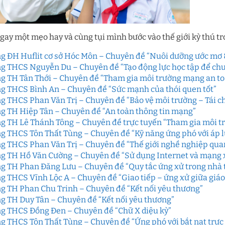
gay một mẹo hay và cùng tụi mình bước vào thế giới kỳ thú t
g ĐH Huflit cơ sở Hóc Môn – Chuyên đề “Nuôi dưỡng ước mơ 
g THCS Nguyễn Du – Chuyên đề “Tạo động lực học tập để chuẩn
g TH Tân Thới – Chuyên đề “Tham gia môi trường mạng an to
g THCS Bình An – Chuyên đề “Sức mạnh của thói quen tốt”
g THCS Phan Văn Trị – Chuyên đề “Bảo vệ môi trường – Tái ch
g TH Hiệp Tân – Chuyên đề “An toàn thông tin mạng”
g TH Lê Thánh Tông – Chuyên đề trực tuyến “Tham gia môi t
g THCS Tôn Thất Tùng – Chuyên đề “Kỹ năng ứng phó với áp lự
g THCS Phan Văn Trị – Chuyên đề “Thế giới nghề nghiệp qua
g TH Hồ Văn Cường – Chuyên đề “Sử dụng Internet và mạng x
g TH Phan Đăng Lưu – Chuyên đề “Quy tắc ứng xử trong nhà t
g THCS Vĩnh Lộc A – Chuyên đề “Giao tiếp – ứng xử giữa giáo 
g TH Phan Chu Trinh – Chuyên đề “Kết nối yêu thương”
g TH Duy Tân – Chuyên đề “Kết nối yêu thương”
g THCS Đồng Đen – Chuyên đề “Chữ X diệu kỳ”
g THCS Tôn Thất Tùng – Chuyên đề “Ứng phó với bắt nạt trực