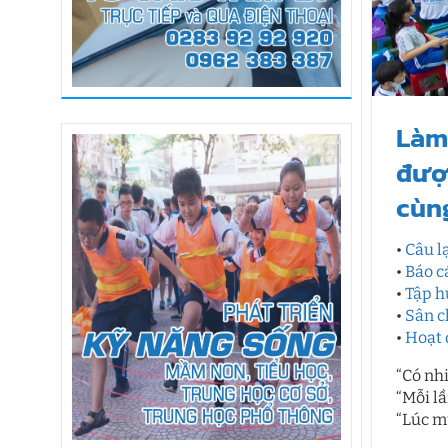
Làm 
đượ
cùn
•
Câu l
•
Báo c
•
Tập h
•
Sân c
•
Hoạt 
“Có nh
“Mỗi lầ
“Lúc m