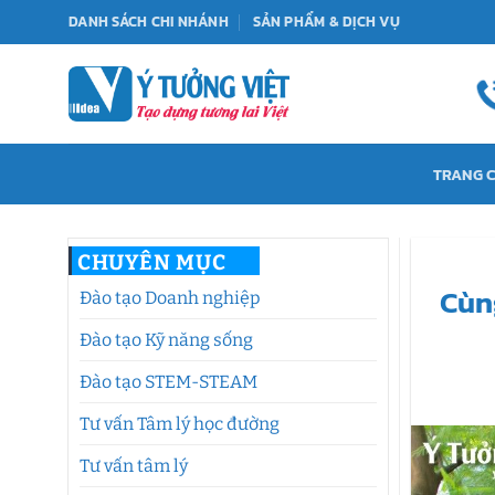
Bỏ
DANH SÁCH CHI NHÁNH
SẢN PHẨM & DỊCH VỤ
qua
nội
dung
TRANG 
CHUYÊN MỤC
Cùn
Đào tạo Doanh nghiệp
Đào tạo Kỹ năng sống
Đào tạo STEM-STEAM
Tư vấn Tâm lý học đường
Tư vấn tâm lý