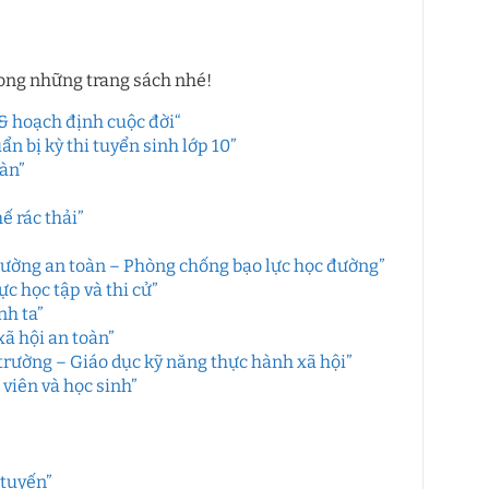
rong những trang sách nhé!
& hoạch định cuộc đời
“
 bị kỳ thi tuyển sinh lớp 10”
àn”
ế rác thải”
rường an toàn – Phòng chống bạo lực học đường”
c học tập và thi cử”
nh ta”
ã hội an toàn”
rường – Giáo dục kỹ năng thực hành xã hội”
viên và học sinh”
 tuyến”