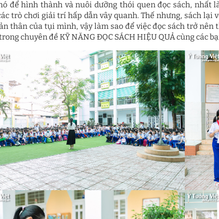
hó để hình thành và nuôi dưỡng thói quen đọc sách, nhất là
các trò chơi giải trí hấp dẫn vây quanh. Thế nhưng, sách lại
bản thân của tụi mình, vậy làm sao để việc đọc sách trở nên 
 trong chuyên đề KỸ NĂNG ĐỌC SÁCH HIỆU QUẢ cùng các bạn