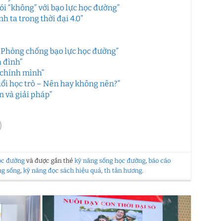
i “không” với bạo lực học đường”
 ta trong thời đại 4.0”
 Phòng chống bạo lực học đường”
 đình”
 chính mình”
ổi học trò – Nên hay không nên?”
 và giải pháp”
ọc đường
và được gắn thẻ
kỹ năng sống học đường
,
báo cáo
ng sống
,
kỹ năng đọc sách hiệu quả
,
th tân hương
.