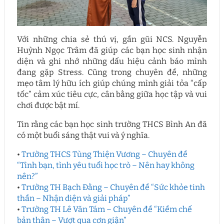
Với những chia sẻ thú vị, gần gũi NCS. Nguyễn
Huỳnh Ngọc Trâm đã giúp các bạn học sinh nhận
diện và ghi nhớ những dấu hiệu cảnh báo mình
đang gặp Stress. Cũng trong chuyên đề, những
mẹo tâm lý hữu ích giúp chúng mình giải tỏa “cấp
tốc” cảm xúc tiêu cực, cân bằng giữa học tập và vui
chơi được bật mí.
Tin rằng các bạn học sinh trường THCS Bình An đã
có một buổi sáng thật vui và ý nghĩa.
•
Trường THCS Tùng Thiện Vương – Chuyên đề
“Tình bạn, tình yêu tuổi học trò – Nên hay không
nên?”
•
Trường TH Bạch Đằng – Chuyên đề “Sức khỏe tinh
thần – Nhận diện và giải pháp”
•
Trường TH Lê Văn Tám – Chuyên đề “Kiềm chế
bản thân – Vượt qua cơn giận”