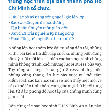
trung học trên địa bàn thành phố Hồ
Chí Minh tổ chức.
•
Câu lạc bộ Kỹ năng sống ngoài giờ lên lớp
•
Báo cáo Chuyên đề học đường
•
Tập huấn Chuyên môn giáo viên
•
Sân chơi Trải nghiệm Kỹ năng sống
•
Hoạt động trải nghiệm theo chủ đề
Những lớp học thêm kéo dài từ sáng đến tối, những
kì thi, bài kiểm tra dồn dập cuối kì, những biến động
tâm lý tuổi mới lớn,… khiến các bạn học sinh chúng
mình không tránh khỏi những lúc bị stress bủa vây.
Tuy rằng ai cũng có lúc gặp Stress, nhưng nếu
những căng thẳng, áp lực này vượt ra khỏi tầm
kiểm soát, các bạn học sinh sẽ luôn thấy mệt mỏi về
cả cơ thể lẫn tinh thần, cảm giác mọi thứ bị rối tung
lên, từ đây, phong độ học tập của chúng mình cũng
giảm sút.
Đến cùng các bạn học sinh THCS Bình An tuần này,