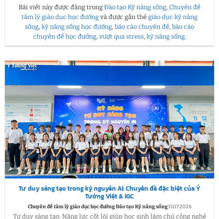
Bài viết này được đăng trong
Đào tạo Kỹ năng sống
,
Chuyên đề
tâm lý giáo dục học đường
và được gắn thẻ
giáo dục kỹ năng
sống
,
kỹ năng sống học đường
,
báo cáo chuyên đề
,
báo cáo
chuyên đề học đường
,
vượt qua stress
,
kỹ năng sống
.
Tư duy sáng tạo trong kỷ nguyên AI: Chuyên đề đặc biệt của Ý
Tưởng Việt & IGC
Chuyên đề tâm lý giáo dục học đường Đào tạo Kỹ năng sống
31.07.2026
Tư duy sáng tạo: Năng lực cốt lõi giúp học sinh làm chủ công nghệ