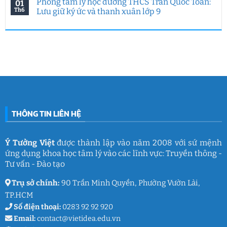
Phòng tâm lý học đường THCS Trần Quốc Toản:
01
của
năm
hướng
bình
Ý
Ý
nghiệp
luận
Th6
Lưu giữ ký ức và thanh xuân lớp 9
Tưởng
Tưởng
tại
ở
Việt
Việt
HUFLIT
Ngày
Không
&
kết
Campus
Gia
có
IGC
nối
Tour
đình
bình
đam
2026
Việt
luận
mê
cùng
Nam
ở
làm
Ý
2026:
Phòng
nghề
Tưởng
Chuỗi
tâm
giáo
Việt
hoạt
lý
dục
động
học
gắn
đường
kết
THCS
ý
Trần
nghĩa
Quốc
của
Toản:
THÔNG TIN LIÊN HỆ
Ý
Lưu
Tưởng
giữ
Việt
ký
ức
và
Ý Tưởng Việt
được thành lập vào năm 2008 với sứ mệnh
thanh
ứng dụng khoa học tâm lý vào các lĩnh vực: Truyền thông -
xuân
lớp
Tư vấn - Đào tạo
9
Trụ sở chính:
90 Trần Minh Quyền, Phường Vườn Lài,
TP.HCM
Số điện thoại:
0283 92 92 920
Email:
contact@vietidea.edu.vn