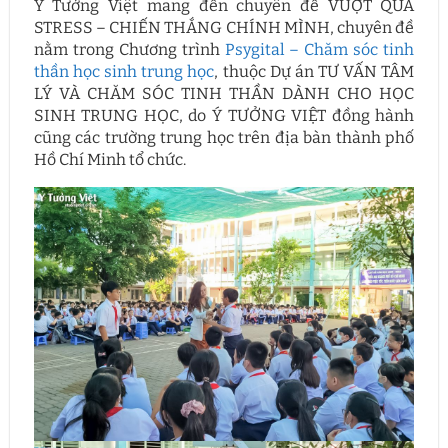
Ý Tưởng Việt mang đến chuyên đề VƯỢT QUA
STRESS – CHIẾN THẮNG CHÍNH MÌNH, chuyên đề
nằm trong Chương trình
Psygital – Chăm sóc tinh
thần học sinh trung học
, thuộc Dự án TƯ VẤN TÂM
LÝ VÀ CHĂM SÓC TINH THẦN DÀNH CHO HỌC
SINH TRUNG HỌC, do Ý TƯỞNG VIỆT đồng hành
cũng các trường trung học trên địa bàn thành phố
Hồ Chí Minh tổ chức.