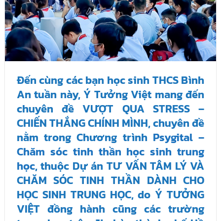
Đến cùng các bạn học sinh THCS Bình
An tuần này, Ý Tưởng Việt mang đến
chuyên đề VƯỢT QUA STRESS –
CHIẾN THẮNG CHÍNH MÌNH, chuyên đề
nằm trong Chương trình
Psygital –
Chăm sóc tinh thần học sinh trung
học
, thuộc Dự án TƯ VẤN TÂM LÝ VÀ
CHĂM SÓC TINH THẦN DÀNH CHO
HỌC SINH TRUNG HỌC, do Ý TƯỞNG
VIỆT đồng hành cũng các trường