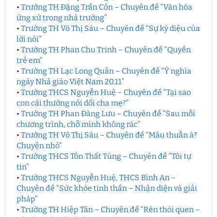
•
Trường TH Đặng Trần Côn – Chuyên đề “Văn hóa
ứng xử trong nhà trường”
•
Trường TH Võ Thị Sáu – Chuyên đề “Sự kỳ diệu của
lời nói”
•
Trường TH Phan Chu Trinh – Chuyên đề “Quyền
trẻ em”
•
Trường TH Lạc Long Quân – Chuyên đề “Ý nghĩa
ngày Nhà giáo Việt Nam 20.11”
•
Trường THCS Nguyễn Huệ – Chuyên đề “Tại sao
con cái thường nói dối cha mẹ?”
•
Trường TH Phan Đăng Lưu – Chuyên đề “Sau mỗi
chương trình, chỗ mình không rác”
•
Trường TH Võ Thị Sáu – Chuyên đề “Mâu thuẫn à?
Chuyện nhỏ”
•
Trường THCS Tôn Thất Tùng – Chuyên đề “Tôi tự
tin”
•
Trường THCS Nguyễn Huệ, THCS Bình An –
Chuyên đề “Sức khỏe tinh thần – Nhận diện và giải
pháp”
•
Trường TH Hiệp Tân – Chuyên đề “Rèn thói quen –