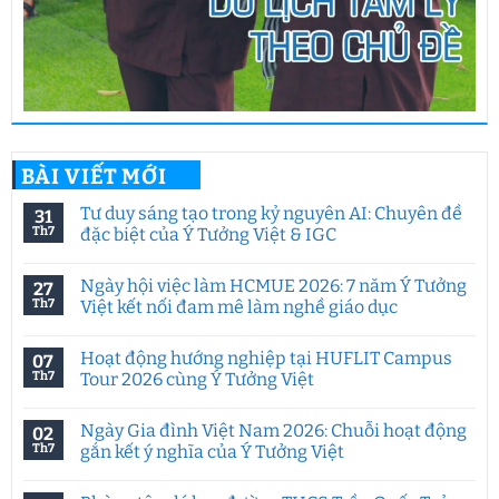
BÀI VIẾT MỚI
Tư duy sáng tạo trong kỷ nguyên AI: Chuyên đề
31
Th7
đặc biệt của Ý Tưởng Việt & IGC
Không
có
Ngày hội việc làm HCMUE 2026: 7 năm Ý Tưởng
27
bình
luận
Th7
Việt kết nối đam mê làm nghề giáo dục
ở
Tư
Không
duy
có
Hoạt động hướng nghiệp tại HUFLIT Campus
07
sáng
bình
tạo
luận
Th7
Tour 2026 cùng Ý Tưởng Việt
trong
ở
kỷ
Ngày
Không
nguyên
hội
có
Ngày Gia đình Việt Nam 2026: Chuỗi hoạt động
02
AI:
việc
bình
Chuyên
làm
luận
Th7
gắn kết ý nghĩa của Ý Tưởng Việt
đề
HCMUE
ở
đặc
2026:
Hoạt
Không
biệt
7
động
có