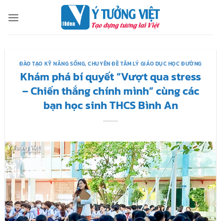
Bỏ
qua
nội
dung
ĐÀO TẠO KỸ NĂNG SỐNG
,
CHUYÊN ĐỀ TÂM LÝ GIÁO DỤC HỌC ĐƯỜNG
Khám phá bí quyết “Vượt qua stress
– Chiến thắng chính mình” cùng các
bạn học sinh THCS Bình An