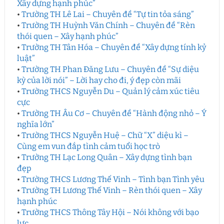
Xây dựng hạnh phúc”
•
Trường TH Lê Lai – Chuyên đề “Tự tin tỏa sáng”
•
Trường TH Huỳnh Văn Chính – Chuyên đề “Rèn
thói quen – Xây hạnh phúc”
•
Trường TH Tân Hóa – Chuyên đề “Xây dựng tính kỷ
luật”
•
Trường TH Phan Đăng Lưu – Chuyên đề “Sự diệu
kỳ của lời nói” – Lời hay cho đi, ý đẹp còn mãi
•
Trường THCS Nguyễn Du – Quản lý cảm xúc tiêu
cực
•
Trường TH Âu Cơ – Chuyên đề “Hành động nhỏ – Ý
nghĩa lớn”
•
Trường THCS Nguyễn Huệ – Chữ “X” diệu kì –
Cùng em vun đắp tình cảm tuổi học trò
•
Trường TH Lạc Long Quân – Xây dựng tình bạn
đẹp
•
Trường THCS Lương Thế Vinh – Tình bạn Tình yêu
•
Trường TH Lương Thế Vinh – Rèn thói quen – Xây
hạnh phúc
•
Trường THCS Thông Tây Hội – Nói không với bạo
lực