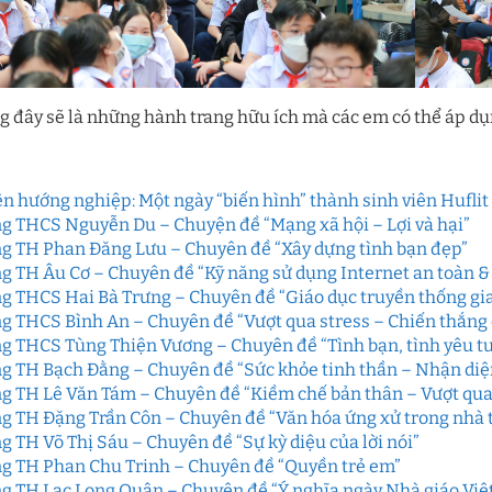
ng đây sẽ là những hành trang hữu ích mà các em có thể áp d
ên hướng nghiệp: Một ngày “biến hình” thành sinh viên Hufli
g THCS Nguyễn Du – Chuyện đề “Mạng xã hội – Lợi và hại”
g TH Phan Đăng Lưu – Chuyên đề “Xây dựng tình bạn đẹp”
g TH Âu Cơ – Chuyên đề “Kỹ năng sử dụng Internet an toàn &
g THCS Hai Bà Trưng – Chuyên đề “Giáo dục truyền thống gia
g THCS Bình An – Chuyên đề “Vượt qua stress – Chiến thắng
g THCS Tùng Thiện Vương – Chuyên đề “Tình bạn, tình yêu tu
g TH Bạch Đằng – Chuyên đề “Sức khỏe tinh thần – Nhận diện
g TH Lê Văn Tám – Chuyên đề “Kiềm chế bản thân – Vượt qua
g TH Đặng Trần Côn – Chuyên đề “Văn hóa ứng xử trong nhà 
g TH Võ Thị Sáu – Chuyên đề “Sự kỳ diệu của lời nói”
g TH Phan Chu Trinh – Chuyên đề “Quyền trẻ em”
g TH Lạc Long Quân – Chuyên đề “Ý nghĩa ngày Nhà giáo Việ