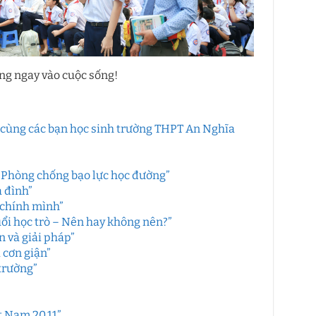
ụng ngay vào cuộc sống!
t cùng các bạn học sinh trường THPT An Nghĩa
 Phòng chống bạo lực học đường”
 đình”
 chính mình”
ổi học trò – Nên hay không nên?”
 và giải pháp”
 cơn giận”
trường”
t Nam 20.11”