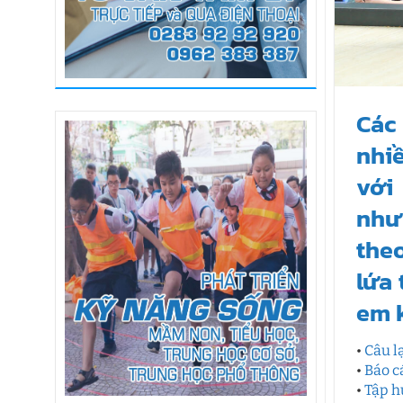
Các
nhiề
với
nhưn
theo
lứa 
em k
•
Câu l
•
Báo c
•
Tập h