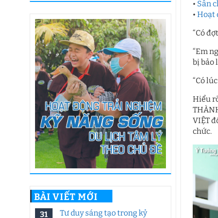
•
Sân c
•
Hoạt 
“Có đợt
“Em ng
bị bảo 
“Có lúc
Hiểu r
THÀNH 
VIỆT đ
chức.
BÀI VIẾT MỚI
Tư duy sáng tạo trong kỷ
31