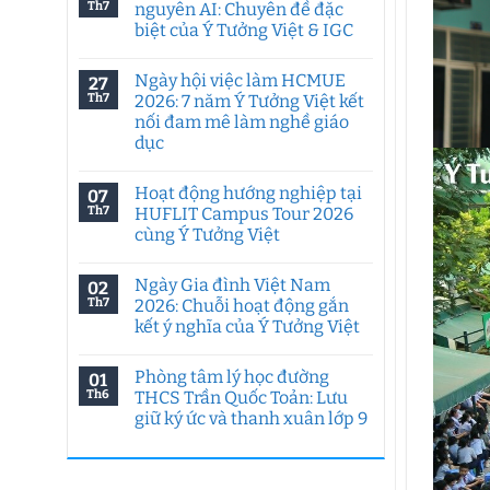
Th7
nguyên AI: Chuyên đề đặc
biệt của Ý Tưởng Việt & IGC
Không
có
Ngày hội việc làm HCMUE
27
bình
luận
Th7
2026: 7 năm Ý Tưởng Việt kết
ở
nối đam mê làm nghề giáo
Tư
duy
dục
sáng
tạo
Không
trong
có
Hoạt động hướng nghiệp tại
07
kỷ
bình
nguyên
luận
Th7
HUFLIT Campus Tour 2026
ở
AI:
cùng Ý Tưởng Việt
Ngày
Chuyên
hội
đề
Không
việc
đặc
có
làm
biệt
Ngày Gia đình Việt Nam
02
bình
HCMUE
của
luận
Th7
2026: Chuỗi hoạt động gắn
2026:
Ý
ở
7
Tưởng
kết ý nghĩa của Ý Tưởng Việt
Hoạt
năm
Việt
động
Ý
Không
&
hướng
Tưởng
có
IGC
nghiệp
Phòng tâm lý học đường
01
Việt
bình
tại
kết
luận
Th6
THCS Trần Quốc Toản: Lưu
HUFLIT
ở
nối
Campus
giữ ký ức và thanh xuân lớp 9
Ngày
đam
Tour
Gia
mê
2026
Không
đình
làm
cùng
có
Việt
nghề
Ý
bình
Nam
giáo
Tưởng
luận