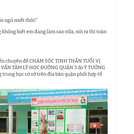
ốn ngủ miết thôi!”
 không biết em đang làm sao nữa, nói ra thì toàn
g đến chuyên đề CHĂM SÓC TINH THẦN TUỔI VỊ
TƯ VẤN TÂM LÝ HỌC ĐƯỜNG QUẬN 3 do Ý TƯỞNG
 trung học cơ sở trên địa bàn quận phối hợp tổ