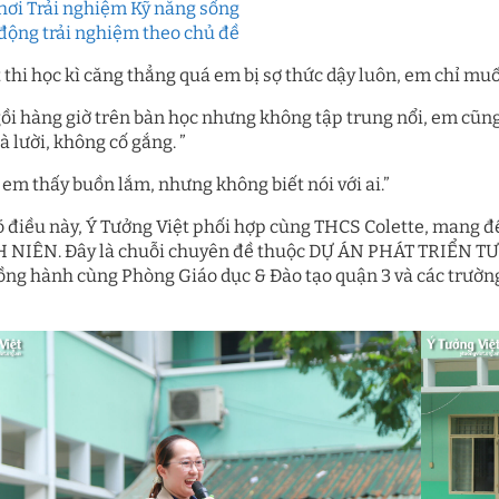
hơi Trải nghiệm Kỹ năng sống
động trải nghiệm theo chủ đề
 thi học kì căng thẳng quá em bị sợ thức dậy luôn, em chỉ mu
ồi hàng giờ trên bàn học nhưng không tập trung nổi, em cũng
là lười, không cố gắng. ”
 em thấy buồn lắm, nhưng không biết nói với ai.”
õ điều này, Ý Tưởng Việt phối hợp cùng THCS Colette, man
NIÊN. Đây là chuỗi chuyên đề thuộc DỰ ÁN PHÁT TRIỂN 
ồng hành cùng Phòng Giáo dục & Đào tạo quận 3 và các trường