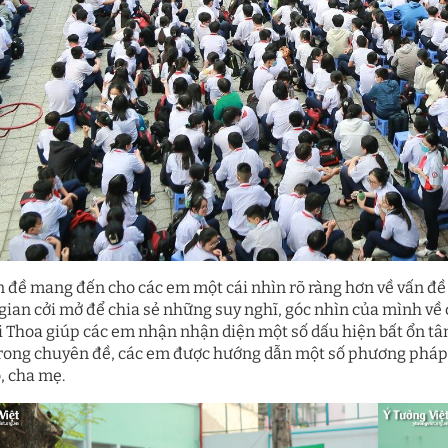
 đề mang đến cho các em một cái nhìn rõ ràng hơn về vấn đề 
gian cởi mở để chia sẻ những suy nghĩ, góc nhìn của mình về
i Thoa giúp các em nhận nhận diện một số dấu hiện bất ổn tâm 
rong chuyên đề, các em được hướng dẫn một số phương pháp giả
, cha mẹ.