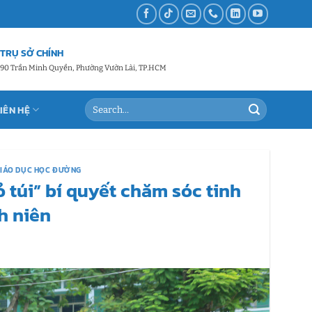
TRỤ SỞ CHÍNH
90 Trần Minh Quyền, Phường Vườn Lài, TP.HCM
LIÊN HỆ
GIÁO DỤC HỌC ĐƯỜNG
 túi” bí quyết chăm sóc tinh
h niên