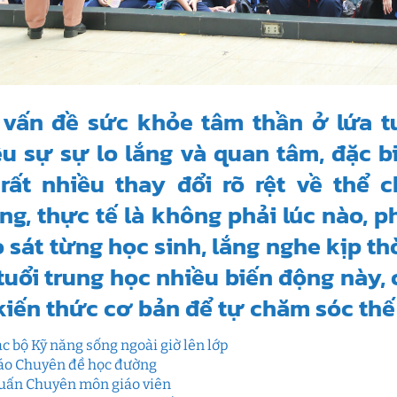
 vấn đề sức khỏe tâm thần ở lứa t
u sự sự lo lắng và quan tâm, đặc bi
 rất nhiều thay đổi rõ rệt về thể 
g, thực tế là không phải lúc nào, 
 sát từng học sinh, lắng nghe kịp t
tuổi trung học nhiều biến động này, 
iến thức cơ bản để tự chăm sóc thế 
ạc bộ Kỹ năng sống ngoài giờ lên lớp
áo Chuyên đề học đường
uấn Chuyên môn giáo viên