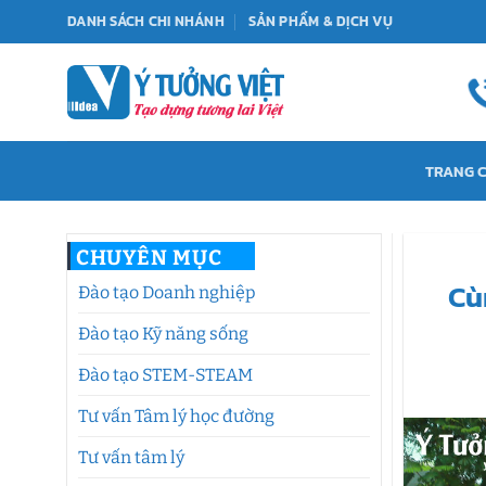
Bỏ
DANH SÁCH CHI NHÁNH
SẢN PHẨM & DỊCH VỤ
qua
nội
dung
TRANG 
CHUYÊN MỤC
Cù
Đào tạo Doanh nghiệp
Đào tạo Kỹ năng sống
Đào tạo STEM-STEAM
Tư vấn Tâm lý học đường
Tư vấn tâm lý