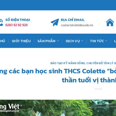
SỐ ĐIỆN THOẠI
ĐỊA CHỈ EMAIL
0283 92 92 920
contact@vietidea.edu.vn
CHỦ
GIỚI THIỆU
SẢN PHẨM
DỊCH VỤ
TIN TỨC
ĐÀO TẠO KỸ NĂNG SỐNG
,
CHUYÊN ĐỀ TÂM LÝ 
ng các bạn học sinh THCS Colette “bỏ
thần tuổi vị thàn