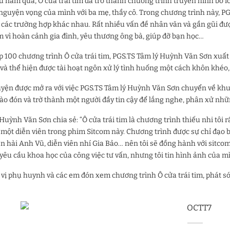
 năm qua, Ô cửa trái tim đã trở thành​ chương trình truyền hình bổ íc
 nguyện vọng của mình với ba mẹ, thầy cô. Trong chương trình này, PG
 các trường hợp khác nhau. Rất nhiều vấn đề nhân văn và gần gũi được 
 vì hoàn cảnh gia đình, yêu thương ông bà, giúp đỡ bạn học…
ập 100 chương trình Ô cửa trái tim, PGS.TS Tâm lý Huỳnh Văn Sơn xuất
và thể hiện được tài hoạt ngôn xử lý tình huống một cách khôn khéo,
yện được mở ra với việc PGS.TS Tâm lý Huỳnh Văn Sơn chuyển về khu 
ào đón và trờ thành một người đầy tin cậy để lắng nghe, phân xử nhữ
Huỳnh Văn Sơn chia sẻ: “Ô cửa trái tim là chương trình thiếu nhi tôi rấ
 một diễn viên trong phim Sitcom này. Chương trình được sự chỉ đạo b
ên hài Anh Vũ, diễn viên nhí Gia Bảo… nên tôi sẽ đồng hành với sitco
 yêu cầu khoa học của công việc tư vấn, nhưng tôi tin hình ảnh của mì
 vị phụ huynh và các em đón xem chương trình Ô cửa trái tim, phát só