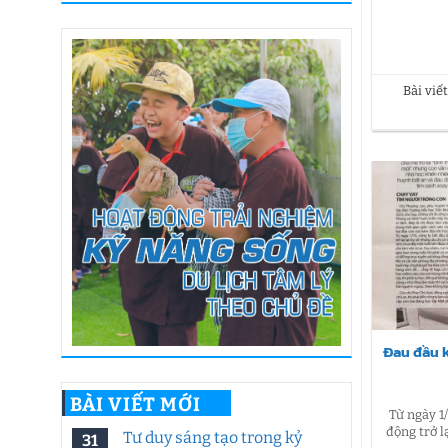
Bài viế
Đau đầu k
BÀI VIẾT MỚI
Từ ngày 1
động trở l
Tư duy sáng tạo trong kỷ
31