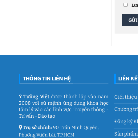
2026:
dục
ở
Việt
Chuỗi
Lưu
Phòng
hoạt
tâm
động
lý
gắn
học
kết
đường
ý
THCS
nghĩa
Trần
của
Quốc
Ý
Toản:
Tưởng
Lưu
Việt
giữ
ký
ức
và
thanh
xuân
lớp
9
THÔNG TIN LIÊN HỆ
LIÊN K
Ý Tưởng Việt
được thành lập vào năm
Giới thiệu
2008 với sứ mệnh ứng dụng khoa học
Chương tr
tâm lý vào các lĩnh vực: Truyền thông -
Tư vấn - Đào tạo
Đăng ký K
Trụ sở chính:
90 Trần Minh Quyền,
Sản phẩm 
Phường Vườn Lài, TP.HCM