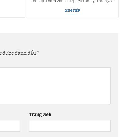
lĩnh vực tham vấn và trị liệu tâm lý, ThS Ngô...
XEM TIẾP
ộc được đánh dấu
*
Trang web