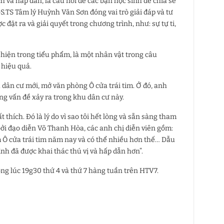
h và hấp dẫn, là cầu nối để các bạn học sinh để chia sẻ
S.TS Tâm lý Huỳnh Văn Sơn đóng vai trò giải đáp và tư
đặt ra và giải quyết trong chương trình, như: sự tự ti,
 hiện trong tiểu phẩm, là một nhân vật trong câu
 hiệu quả.
dân cư mới, mở văn phòng Ô cửa trái tim. Ở đó, anh
ng vấn đề xảy ra trong khu dân cư này.
t thích. Đó là lý do vì sao tôi hết lòng và sẵn sàng tham
ởi đạo diễn Võ Thanh Hòa, các anh chị diễn viên gồm:
m Ô cửa trái tim​ năm nay và có thể nhiều hơn thế… Dẫu
nh đã được khai thác thú vị và hấp dẫn hơn”.
ng lúc 19g30 thứ 4 và thứ 7 hàng tuần trên HTV7.