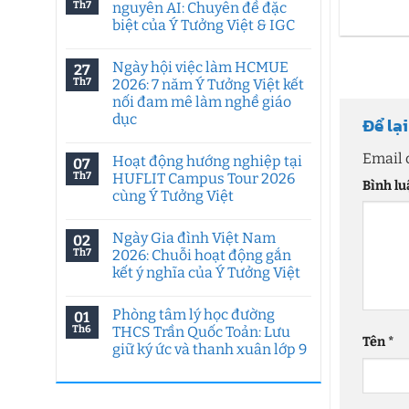
Th7
nguyên AI: Chuyên đề đặc
biệt của Ý Tưởng Việt & IGC
Không
có
Ngày hội việc làm HCMUE
27
bình
luận
Th7
2026: 7 năm Ý Tưởng Việt kết
ở
nối đam mê làm nghề giáo
Tư
duy
dục
Để lạ
sáng
tạo
Không
trong
có
Email 
Hoạt động hướng nghiệp tại
07
kỷ
bình
nguyên
luận
Th7
HUFLIT Campus Tour 2026
Bình l
ở
AI:
cùng Ý Tưởng Việt
Ngày
Chuyên
hội
đề
Không
việc
đặc
có
làm
biệt
Ngày Gia đình Việt Nam
02
bình
HCMUE
của
luận
Th7
2026: Chuỗi hoạt động gắn
2026:
Ý
ở
7
Tưởng
kết ý nghĩa của Ý Tưởng Việt
Hoạt
năm
Việt
động
Ý
Không
&
hướng
Tưởng
có
IGC
nghiệp
Phòng tâm lý học đường
01
Việt
bình
tại
kết
luận
Th6
THCS Trần Quốc Toản: Lưu
HUFLIT
ở
nối
Tên
*
Campus
giữ ký ức và thanh xuân lớp 9
Ngày
đam
Tour
Gia
mê
2026
Không
đình
làm
cùng
có
Việt
nghề
Ý
bình
Nam
giáo
Tưởng
luận