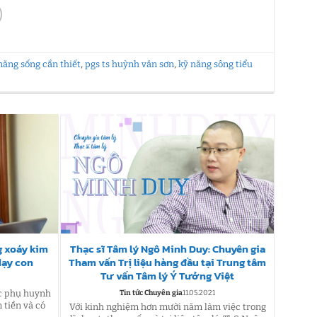
năng sống cần thiết
,
pgs ts huỳnh văn sơn
,
kỹ năng sông tiểu
g xoáy kim
Thạc sĩ Tâm lý Ngô Minh Duy: Chuyên gia
Cân 
dạy con
Tham vấn Trị liệu hàng đầu tại Trung tâm
c
Tư vấn Tâm lý Ý Tưởng Việt
1
ậc phụ huynh
Buổi c
Tin tức Chuyên gia
11.05.2021
 tiền và có
lý tron
Với kinh nghiệm hơn mười năm làm việc trong