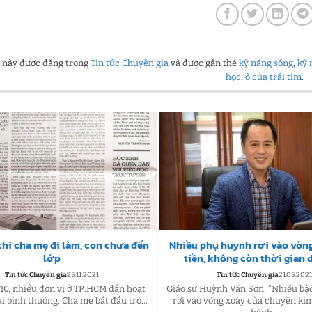
t này được đăng trong
Tin tức Chuyên gia
và được gắn thẻ
kỹ năng sống
,
kỹ 
học
,
ô của trái tim
.
hi cha mẹ đi làm, con chưa đến
Nhiều phụ huynh rơi vào vòn
lớp
tiền, không còn thời gian 
Tin tức Chuyên gia
25.11.2021
Tin tức Chuyên gia
21.05.202
/10, nhiều đơn vị ở TP.HCM dần hoạt
Giáo sư Huỳnh Văn Sơn: “Nhiều b
ại bình thường. Cha mẹ bắt đầu trở...
rơi vào vòng xoáy của chuyện kim