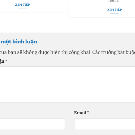
hành...
XEM TIẾP
XEM TIẾP
i một bình luận
của bạn sẽ không được hiển thị công khai.
Các trường bắt bu
uận
*
Email
*