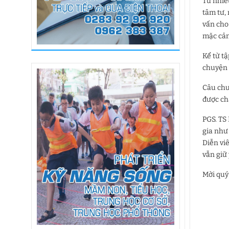
Từ nhiều
tâm tư,
vấn cho
mặc cảm
Kể từ t
chuyện 
Câu chu
được ch
PGS. TS 
gia như
Diễn vi
vẫn giữ
Mời quý