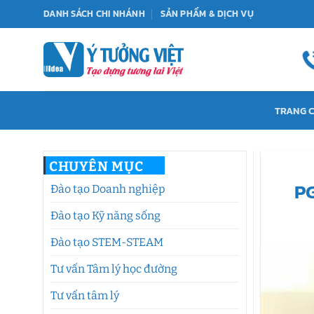
Bỏ
DANH SÁCH CHI NHÁNH
SẢN PHẨM & DỊCH VỤ
qua
nội
dung
TRANG 
CHUYÊN MỤC
PG
Đào tạo Doanh nghiệp
Đào tạo Kỹ năng sống
Đào tạo STEM-STEAM
Tư vấn Tâm lý học đường
Tư vấn tâm lý