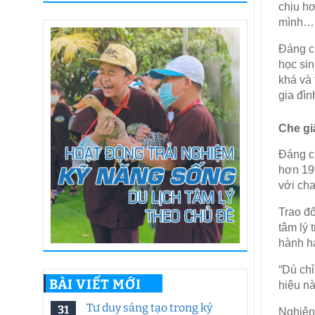
chịu hơ
mình
Đáng ch
học sin
khá và 
gia đìn
Che gi
Đáng ch
hơn 19
với ch
Trao đ
tâm lý 
hành hạ
“Dù chỉ
BÀI VIẾT MỚI
hiệu nà
Tư duy sáng tạo trong kỷ
31
Nghiên