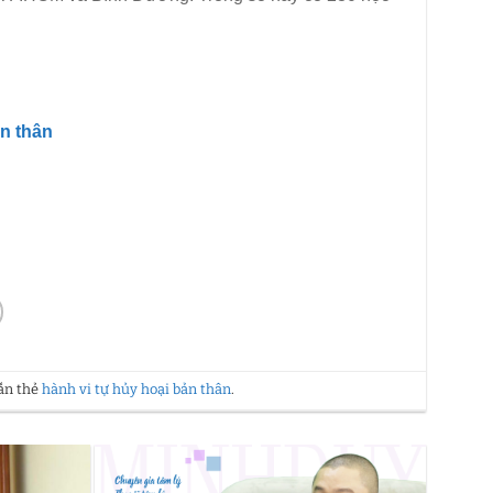
n thân​
ắn thẻ
hành vi tự hủy hoại bản thân
.