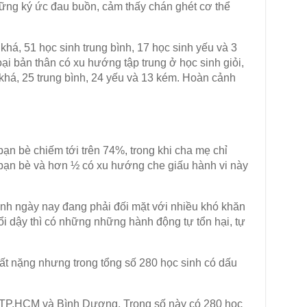
hững ký ức đau buồn, cảm thấy chán ghét cơ thể
 khá, 51 học sinh trung bình, 17 học sinh yếu và 3
ại bản thân có xu hướng tập trung ở học sinh giỏi,
 khá, 25 trung bình, 24 yếu và 13 kém. Hoàn cảnh
 bạn bè chiếm tới trên 74%, trong khi cha mẹ chỉ
 bạn bè và hơn ½ có xu hướng che giấu hành vi này
nh ngày nay đang phải đối mặt với nhiều khó khăn
tuổi dậy thì có những những hành động tự tổn hại, tự
rất nặng nhưng trong tổng số 280 học sinh có dấu
i TP.HCM và Bình Dương. Trong số này có 280 học