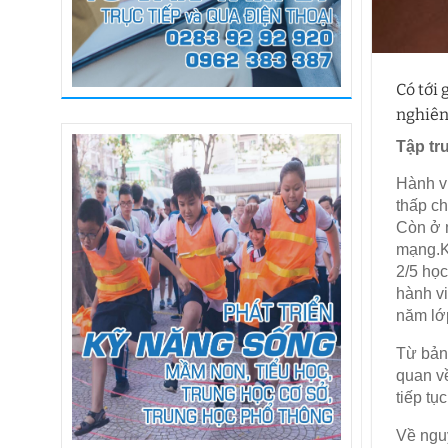
Có tới
nghiên
Tập tr
Hành vi
thấp ch
Còn ở m
mạng.K
2/5 học
hành vi
năm lớp
Từ bảng
quan v
tiếp tụ
Về nguy