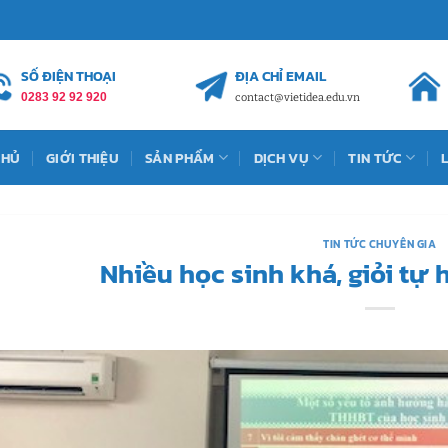
SỐ ĐIỆN THOẠI
ĐỊA CHỈ EMAIL
0283 92 92 920
contact@vietidea.edu.vn
CHỦ
GIỚI THIỆU
SẢN PHẨM
DỊCH VỤ
TIN TỨC
TIN TỨC CHUYÊN GIA
Nhiều học sinh khá, giỏi tự