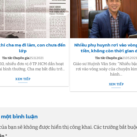
hi cha mẹ đi làm, con chưa đến
Nhiều phụ huynh rơi vào vòn
lớp
tiền, không còn thời gian 
Tin tức Chuyên gia
25.11.2021
Tin tức Chuyên gia
21.05.202
/10, nhiều đơn vị ở TP.HCM dần hoạt
Giáo sư Huỳnh Văn Sơn: “Nhiều b
ại bình thường. Cha mẹ bắt đầu trở...
rơi vào vòng xoáy của chuyện kim
hành...
XEM TIẾP
XEM TIẾP
i một bình luận
của bạn sẽ không được hiển thị công khai.
Các trường bắt bu
uận
*