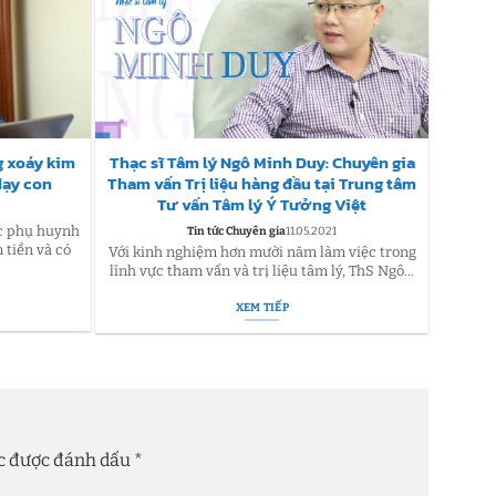
g xoáy kim
Thạc sĩ Tâm lý Ngô Minh Duy: Chuyên gia
Cân 
dạy con
Tham vấn Trị liệu hàng đầu tại Trung tâm
c
Tư vấn Tâm lý Ý Tưởng Việt
1
ậc phụ huynh
Buổi c
Tin tức Chuyên gia
11.05.2021
 tiền và có
lý tron
Với kinh nghiệm hơn mười năm làm việc trong
lĩnh vực tham vấn và trị liệu tâm lý, ThS Ngô...
XEM TIẾP
ộc được đánh dấu
*