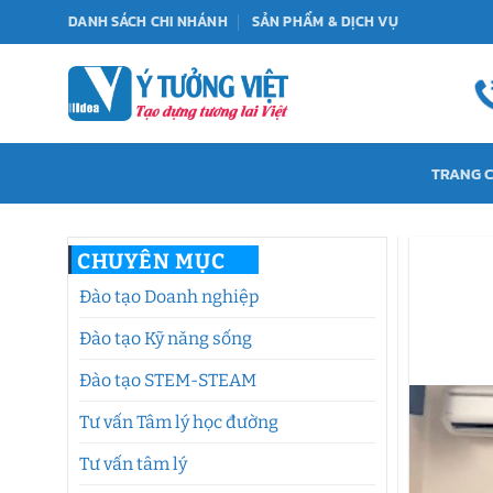
Bỏ
DANH SÁCH CHI NHÁNH
SẢN PHẨM & DỊCH VỤ
qua
nội
dung
TRANG 
CHUYÊN MỤC
Đào tạo Doanh nghiệp
Đào tạo Kỹ năng sống
Đào tạo STEM-STEAM
Tư vấn Tâm lý học đường
Tư vấn tâm lý