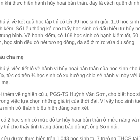
n khi thực hiện hành hủy hoại bản thân, đây là cách quên đi n
…
ú ý, về kết quả học tập thì có tới 99 học sinh giỏi, 110 học sinh
h kém. Số liệu thống kê cho thấy học sinh có dấu hiệu tự hủy ho
trung bình. Về hạnh kiểm, có 168 học sinh có hạnh kiểm tốt, 50
h, học sinh đều có nét tương đồng, đa số ở mức vừa đủ sống.
ấu cha mẹ
ú ý, việc tiết lộ về hành vi hủy hoại bản thân của học sinh cho
%, tức có trên ¾ học sinh có xu hướng chia sẻ hành vi này với
a mẹ.
ổi thêm về nghiên cứu, PGS-TS Huỳnh Văn Sơn, cho biết học si
trong việc lựa chọn những giá trị của thời đại. Vì vậy học sinh 
 mình trở thành biểu hiện đáng xem xét.
 có 2 học sinh có mức độ tự hủy hoại bản thân ở mức nặng và 
y thì cho thấy tình trạng đáng báo động”, ông Sơn nói.
 cứu được thực hiện trên 1.043 học sinh tại 7 trường THCS tạ