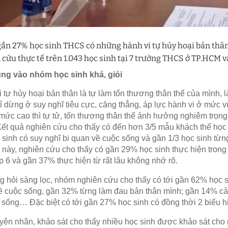
 gần 27% học sinh THCS có những hành vi tự hủy hoại bản thân
 cứu thực tế trên 1.043 học sinh tại 7 trường THCS ở TP.HCM 
ung vào nhóm học sinh khá, giỏi
 tự hủy hoại bản thân là tự làm tổn thương thân thể của mình,
ỉ dừng ở suy nghĩ tiêu cực, căng thẳng, áp lực hành vi ở mức 
ức cao thì tự tử, tổn thương thân thể ảnh hưởng nghiêm trọng
ết quả nghiên cứu cho thấy có đến hơn 3/5 mẫu khách thể học
 sinh có suy nghĩ bi quan về cuộc sống và gần 1/3 học sinh từ
 này, nghiên cứu cho thấy có gần 29% học sinh thực hiện trong
 6 và gần 37% thực hiện từ rất lâu không nhớ rõ.
 hỏi sàng lọc, nhóm nghiên cứu cho thấy có tới gần 62% học s
ề cuộc sống, gần 32% từng làm đau bản thân mình; gần 14% cả
c sống… Đặc biệt có tới gần 27% học sinh có đồng thời 2 biểu hi
ên nhân, khảo sát cho thấy nhiều học sinh được khảo sát cho 