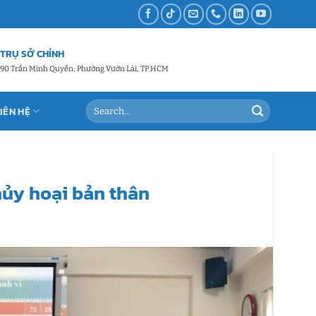
TRỤ SỞ CHÍNH
90 Trần Minh Quyền, Phường Vườn Lài, TP.HCM
LIÊN HỆ
 hủy hoại bản thân