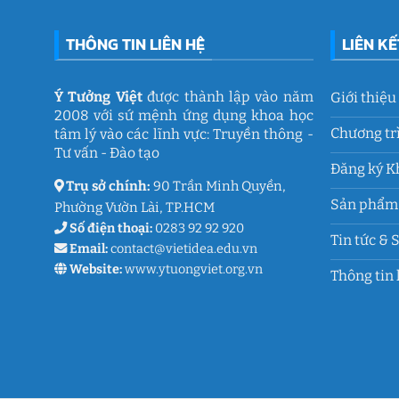
THÔNG TIN LIÊN HỆ
LIÊN K
Ý Tưởng Việt
được thành lập vào năm
Giới thiệu
2008 với sứ mệnh ứng dụng khoa học
Chương tr
tâm lý vào các lĩnh vực: Truyền thông -
Tư vấn - Đào tạo
Đăng ký K
Trụ sở chính:
90 Trần Minh Quyền,
Sản phẩm 
Phường Vườn Lài, TP.HCM
Số điện thoại:
0283 92 92 920
Tin tức & 
Email:
contact@vietidea.edu.vn
Website:
www.ytuongviet.org.vn
Thông tin 