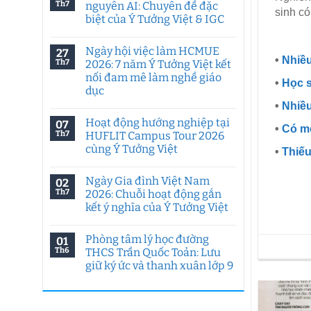
Th7
nguyên AI: Chuyên đề đặc
sinh có
biệt của Ý Tưởng Việt & IGC
Không
có
Ngày hội việc làm HCMUE
27
bình
•
Nhiều
luận
Th7
2026: 7 năm Ý Tưởng Việt kết
ở
nối đam mê làm nghề giáo
Tư
•
Học s
duy
dục
sáng
•
Nhiều
tạo
Không
trong
có
Hoạt động hướng nghiệp tại
07
kỷ
bình
•
Có mố
nguyên
luận
Th7
HUFLIT Campus Tour 2026
ở
AI:
cùng Ý Tưởng Việt
Ngày
Chuyên
•
Thiếu
hội
đề
Không
việc
đặc
có
làm
biệt
Ngày Gia đình Việt Nam
02
bình
HCMUE
của
luận
Th7
2026: Chuỗi hoạt động gắn
2026:
Ý
ở
7
Tưởng
kết ý nghĩa của Ý Tưởng Việt
Hoạt
năm
Việt
động
Ý
Không
&
hướng
Tưởng
có
IGC
nghiệp
Phòng tâm lý học đường
01
Việt
bình
tại
kết
luận
Th6
THCS Trần Quốc Toản: Lưu
HUFLIT
ở
nối
Campus
giữ ký ức và thanh xuân lớp 9
Ngày
đam
Tour
Gia
mê
2026
Không
đình
làm
cùng
có
Việt
nghề
Ý
bình
Nam
giáo
Tưởng
luận