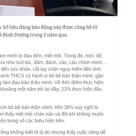
. Số liệu đáng báo động này được công bố từ
và Bình Dương trong 2 năm qua.
 làm mình bị đau đớn, mệt mỏi. Trong đó, mức độ
vừa như bứt tóc, đấm, đánh, cào, cấu chính mình…
 đến sức khỏe, cắt tay chân nguy hiểm đến tính
 sinh THCS có hành vi bỏ bê bản thân mình, gần
ng làm đau bản thân mình. Về thời điểm thực hiện
 khoảng một năm trở lại đây; 23% thực hiện đầu
inh bỏ bê bản thân mình; trên 38% suy nghĩ bi
m thấy mệt mỏi chán nản và đôi khi không muốn
ện trong số các biểu hiện trên.
rằng không biết rõ lý do nhưng thấy cuộc sống dễ