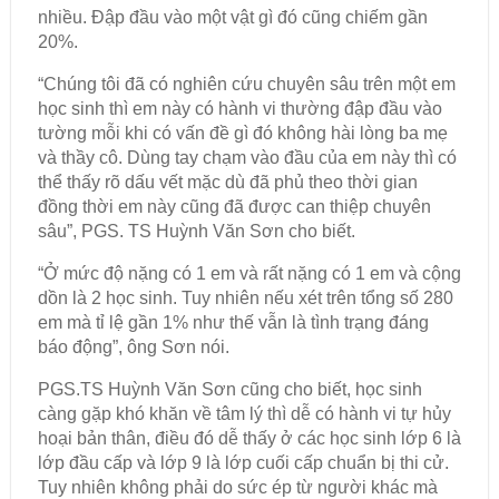
nhiều. Đập đầu vào một vật gì đó cũng chiếm gần
20%.
“Chúng tôi đã có nghiên cứu chuyên sâu trên một em
học sinh thì em này có hành vi thường đập đầu vào
tường mỗi khi có vấn đề gì đó không hài lòng ba mẹ
và thầy cô. Dùng tay chạm vào đầu của em này thì có
thể thấy rõ dấu vết mặc dù đã phủ theo thời gian
đồng thời em này cũng đã được can thiệp chuyên
sâu”, PGS. TS Huỳnh Văn Sơn cho biết.
“Ở mức độ nặng có 1 em và rất nặng có 1 em và cộng
dồn là 2 học sinh. Tuy nhiên nếu xét trên tổng số 280
em mà tỉ lệ gần 1% như thế vẫn là tình trạng đáng
báo động”, ông Sơn nói.
PGS.TS Huỳnh Văn Sơn cũng cho biết, học sinh
càng gặp khó khăn về tâm lý thì dễ có hành vi tự hủy
hoại bản thân, điều đó dễ thấy ở các học sinh lớp 6 là
lớp đầu cấp và lớp 9 là lớp cuối cấp chuẩn bị thi cử.
Tuy nhiên không phải do sức ép từ người khác mà