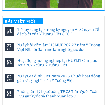
BÀI VIẾT MỚI
Tư duy sáng tạo trong kỷ nguyên AI: Chuyên đề
31
Th7
đặc biệt của Ý Tưởng Việt & IGC
Không
có
Ngày hội việc làm HCMUE 2026: 7 năm Ý Tưởng
27
bình
luận
Th7
Việt kết nối đam mê làm nghề giáo dục
ở
Tư
Không
duy
có
Hoạt động hướng nghiệp tại HUFLIT Campus
07
sáng
bình
tạo
luận
Th7
Tour 2026 cùng Ý Tưởng Việt
trong
ở
kỷ
Ngày
Không
nguyên
hội
có
Ngày Gia đình Việt Nam 2026: Chuỗi hoạt động
02
AI:
việc
bình
Chuyên
làm
luận
Th7
gắn kết ý nghĩa của Ý Tưởng Việt
đề
HCMUE
ở
đặc
2026:
Hoạt
Không
biệt
7
động
có
Phòng tâm lý học đường THCS Trần Quốc Toản:
01
của
năm
hướng
bình
Ý
Ý
nghiệp
luận
Th6
Lưu giữ ký ức và thanh xuân lớp 9
Tưởng
Tưởng
tại
ở
Việt
Việt
HUFLIT
Ngày
Không
&
kết
Campus
Gia
có