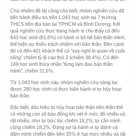
Chủ nhiệm đề tài cũng cho biết, nhóm nghiên cứu đã
tiến hành điều tra trên 1.043 học sinh tại 7 trường
THCS trên địa bàn tại TPHCM và Bình Dương. Kết
quả nghiên cứu thực trạng hành vi cho thấy có đến
643 học sinh (61,6%) có hành vi bỏ bê bản thân mình,
thể hiện sự thiếu trách nhiệm với bản thân. Bên cạnh
đó có đến 401 khách thể có “suy nghĩ bi quan về cuộc
sống” chiếm tỷ lệ cao thứ 2 (chiếm 38,4%). Có đến
149 học sinh thừa nhận “từng làm đau bản thân
mình”, chiếm 31,6%.
Từ 1.043 học sinh này, nhóm nghiên cứu sàng lọc
được 280 học sinh có thực hiện hành vi tự hủy hoại
bản thân.
Đặc biệt, dấu hiệu tự hủy hoại bản thân trên thân thể
có những con số báo động khi xét ở mức độ nhiều và
rất nhiều, như tự bức tóc chiếm 18,2%; tự cắn mình
cũng chiếm 18,2%. Đáng sợ là hành vi tự đánh và
đấm mình chiếm đến trên 35% ở hai mức nhiều và rất