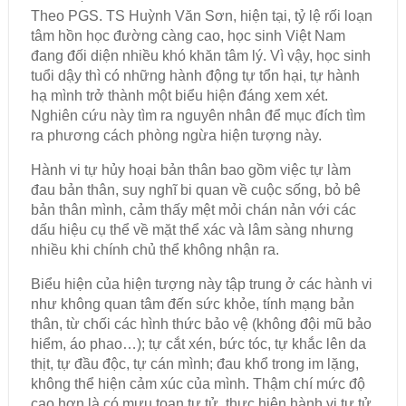
Theo PGS. TS Huỳnh Văn Sơn, hiện tại, tỷ lệ rối loạn
tâm hồn học đường càng cao, học sinh Việt Nam
đang đối diện nhiều khó khăn tâm lý. Vì vậy, học sinh
tuổi dậy thì có những hành động tự tổn hại, tự hành
hạ mình trở thành một biểu hiện đáng xem xét.
Nghiên cứu này tìm ra nguyên nhân để mục đích tìm
ra phương cách phòng ngừa hiện tượng này.
Hành vi tự hủy hoại bản thân bao gồm việc tự làm
đau bản thân, suy nghĩ bi quan về cuộc sống, bỏ bê
bản thân mình, cảm thấy mệt mỏi chán nản với các
dấu hiệu cụ thể về mặt thể xác và lâm sàng nhưng
nhiều khi chính chủ thể không nhận ra.
Biểu hiện của hiện tượng này tập trung ở các hành vi
như không quan tâm đến sức khỏe, tính mạng bản
thân, từ chối các hình thức bảo vệ (không đội mũ bảo
hiểm, áo phao…); tự cắt xén, bức tóc, tự khắc lên da
thịt, tự đầu độc, tự cán mình; đau khổ trong im lặng,
không thể hiện cảm xúc của mình. Thậm chí mức độ
cao hơn là có mưu toan tự tử, thực hiện hành vi tự tử.