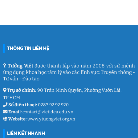
IGC
nối
Tour
đình
bình
đam
2026
Việt
luận
mê
cùng
Nam
ở
làm
Ý
2026:
Phòng
nghề
Tưởng
Chuỗi
tâm
giáo
Việt
hoạt
lý
dục
động
học
gắn
đường
kết
THCS
ý
Trần
nghĩa
Quốc
của
Toản:
THÔNG TIN LIÊN HỆ
Ý
Lưu
Tưởng
giữ
Việt
ký
ức
và
Ý Tưởng Việt
được thành lập vào năm 2008 với sứ mệnh
thanh
ứng dụng khoa học tâm lý vào các lĩnh vực: Truyền thông -
xuân
lớp
Tư vấn - Đào tạo
9
Trụ sở chính:
90 Trần Minh Quyền, Phường Vườn Lài,
TP.HCM
Số điện thoại:
0283 92 92 920
Email:
contact@vietidea.edu.vn
Website:
www.ytuongviet.org.vn
LIÊN KẾT NHANH