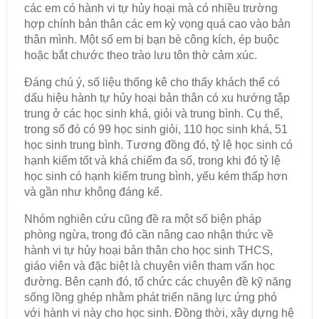
các em có hành vi tự hủy hoại mà có nhiều trường
hợp chính bản thân các em kỳ vọng quá cao vào bản
thân mình. Một số em bị bạn bè công kích, ép buộc
hoặc bắt chước theo trào lưu tôn thờ cảm xúc.
Đáng chú ý, số liệu thống kê cho thấy khách thể có
dấu hiệu hành tự hủy hoại bản thân có xu hướng tập
trung ở các học sinh khá, giỏi và trung bình. Cụ thể,
trong số đó có 99 học sinh giỏi, 110 học sinh khá, 51
học sinh trung bình. Tương đồng đó, tỷ lệ học sinh có
hạnh kiểm tốt và khá chiếm đa số, trong khi đó tỷ lệ
học sinh có hạnh kiểm trung bình, yếu kém thấp hơn
và gần như không đáng kể.
Nhóm nghiên cứu cũng đề ra một số biện pháp
phòng ngừa, trong đó cần nâng cao nhận thức về
hành vi tự hủy hoại bản thân cho học sinh THCS,
giáo viên và đặc biệt là chuyên viên tham vấn học
đường. Bên cạnh đó, tổ chức các chuyên đề kỹ năng
sống lồng ghép nhằm phát triển năng lực ứng phó
với hành vi này cho học sinh. Đồng thời, xây dựng hệ