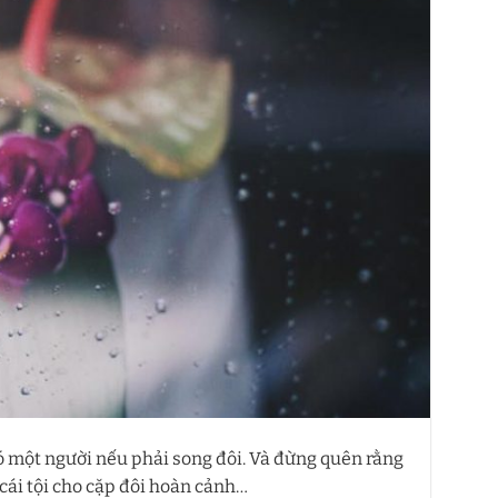
ó một người nếu phải song đôi. Và đừng quên rằng
 cái tội cho cặp đôi hoàn cảnh…