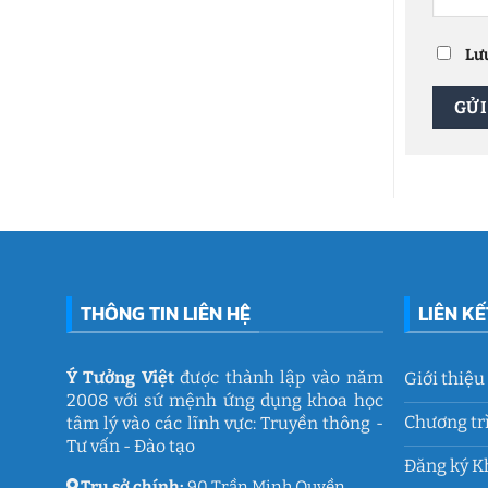
2026:
dục
ở
Việt
Chuỗi
Phòng
hoạt
tâm
động
lý
Lưu
gắn
học
kết
đường
ý
THCS
nghĩa
Trần
của
Quốc
Ý
Toản:
Tưởng
Lưu
Việt
giữ
ký
ức
và
thanh
xuân
lớp
9
THÔNG TIN LIÊN HỆ
LIÊN K
Ý Tưởng Việt
được thành lập vào năm
Giới thiệu
2008 với sứ mệnh ứng dụng khoa học
Chương tr
tâm lý vào các lĩnh vực: Truyền thông -
Tư vấn - Đào tạo
Đăng ký K
Trụ sở chính:
90 Trần Minh Quyền,