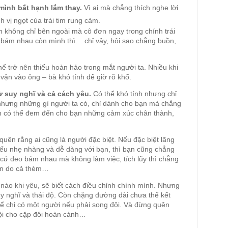
mình bất hạnh lắm thay.
Vì ai mà chẳng thích nghe lời
 vị ngọt của trái tim rung cảm.
 không chỉ bên ngoài mà cô đơn ngay trong chính trái
o bám nhau còn mình thì… chỉ vậy, hỏi sao chẳng buồn,
thể trở nên thiếu hoàn hảo trong mắt người ta. Nhiều khi
vận vào ông – bà khó tính để giờ rõ khổ.
ừ suy nghĩ và cả cách yêu.
Có thể khó tính nhưng chỉ
 nhưng những gì người ta có, chỉ dành cho bạn mà chẳng
n có thể đem đến cho bạn những cảm xúc chân thành,
ên rằng ai cũng là người đặc biệt. Nếu đặc biệt lãng
 Nếu nhẹ nhàng và dễ dàng với bạn, thì bạn cũng chẳng
cứ đeo bám nhau mà không làm việc, tích lũy thì chẳng
hán do cả thèm…
nào khi yêu, sẽ biết cách điều chỉnh chính mình. Nhưng
suy nghĩ và thái độ. Còn chặng đường dài chưa thể kết
hể chỉ có một người nếu phải song đôi. Và đừng quên
 tội cho cặp đôi hoàn cảnh…