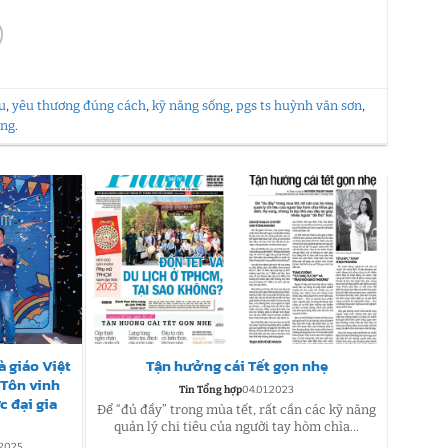
u
,
yêu thương đúng cách
,
kỹ năng sống
,
pgs ts huỳnh văn sơn
,
ông
.
 giáo Việt
Tận hưởng cái Tết gọn nhẹ
Ý Tưở
– Tôn vinh
viên 
Tin Tổng hợp
04.01.2023
c đại gia
Sư
Để “đủ đầy” trong mùa tết, rất cần các kỹ năng
quản lý chi tiêu của người tay hòm chìa...
Hòa ch
.2025