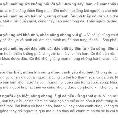
a yêu một người không nói lời yêu đương say đắm, dễ cảm thấy 
ào, ai mà chẳng thích lãng mạn đến mức nao lòng khi người ta cho mình
a yêu một người bận rộn, cũng chạnh lòng vì thấy cô đơn.
Cô đơn
h. Mất đi sự quấn quýt, cũng thấy nao nao trong dạ. Thấy người ta đe
ót.
a yêu người khó tính, chắc cũng chẳng vui gì…
Vì cái gì cũng có 
y cái áp lực vô hình cứ làm cho mình muốn phá tung tất cả… Sao phải 
a yêu một người đặc biệt, cái đặc biệt ấy đến từ kiểu sống, đến t
n hoàn thiện không phải vì người ta mà vì chính bạn. Có thể bận rộn
i khác được đâu. Có thể không lãng mạn nhưng những hành vi an toà
t…
ời đặc biệt, nhiều khi cũng dùng cách yêu đặc biệt.
Nhưng đừng qu
ng vội ghen khi với ai người ta cũng có thể trở thành soái ca đa tình.
p bạn làm khó người ta với những thói quen xấu trong cuộc sống. Nếu 
g mỏi người ta phát triển và cũng không được dự phòng khi chóng c
 người đặc biệt, cũng chẳng là gì cả nếu đừng thái quá.
Vì người 
, bạn hãy điều chỉnh niềm tin rằng bạn có thể dung hòa ít nhất trong 
i thế thôi. Bài khiêu vũ hoàn hảo, hoàn vũ hay hoàn cảnh cũng không t
 gắng thay đổi người ta quá mà quên thay đổi chính mình thì sẽ là cái