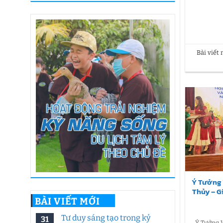
Bài viết
Ý Tưởng 
Thủy – G
BÀI VIẾT MỚI
Tư duy sáng tạo trong kỷ
31
Ý Tưởng V