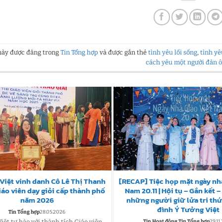
 này được đăng trong
Tin Tổng hợp
và được gắn thẻ
tình yêu lối sống
,
tình yê
cách yêu một người đàn 
Việt vinh danh Cô Lê Thị Thanh
[RECAP] Tiệc họp mặt ngày nhà
iáo viên dạy giỏi cấp thành phố
Nam 20.11 | Hội tụ – Gắn kết 
năm 2026
những người giữ lửa tri thứ
đình Ý Tưởng Việt
Tin Tổng hợp
28.05.2026
iệt tự hào với thành tích Giáo viên
Tin Hoạt động Tin Tổng hợp
29.11