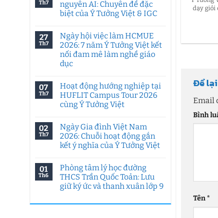
Th7
nguyên AI: Chuyên đề đặc
dạy giỏi
biệt của Ý Tưởng Việt & IGC
Không
có
Ngày hội việc làm HCMUE
27
bình
luận
Th7
2026: 7 năm Ý Tưởng Việt kết
ở
nối đam mê làm nghề giáo
Tư
duy
dục
sáng
tạo
Không
Để lạ
trong
có
Hoạt động hướng nghiệp tại
07
kỷ
bình
nguyên
luận
Th7
HUFLIT Campus Tour 2026
ở
AI:
Email 
cùng Ý Tưởng Việt
Ngày
Chuyên
hội
đề
Bình l
Không
việc
đặc
có
làm
biệt
Ngày Gia đình Việt Nam
02
bình
HCMUE
của
luận
Th7
2026: Chuỗi hoạt động gắn
2026:
Ý
ở
7
Tưởng
kết ý nghĩa của Ý Tưởng Việt
Hoạt
năm
Việt
động
Ý
Không
&
hướng
Tưởng
có
IGC
nghiệp
Phòng tâm lý học đường
01
Việt
bình
tại
kết
luận
Th6
THCS Trần Quốc Toản: Lưu
HUFLIT
ở
nối
Campus
giữ ký ức và thanh xuân lớp 9
Ngày
đam
Tour
Gia
mê
2026
Không
Tên
*
đình
làm
cùng
có
Việt
nghề
Ý
bình
Nam
giáo
Tưởng
luận