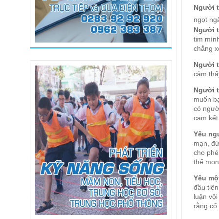
Người t
ngọt ng
Người t
tim mìn
chẳng x
Người t
cảm thấ
Người t
muốn bạ
có ngườ
cam kế
Yêu ngư
mạn, đừ
cho phé
thể mon
Yêu một
đầu tiên
luận vộ
rằng cố