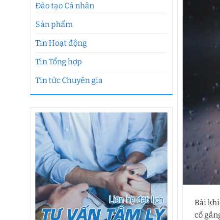
Đào tạo Cá nhân
Sản phẩm
Tin Hoạt động
Tin Tổng hợp
Tin tức Chuyên gia
Bài kh
cố gắng