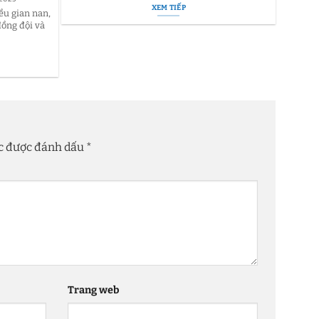
XEM TIẾP
năm học
ều gian nan,
ồng đội và
ộc được đánh dấu
*
Trang web