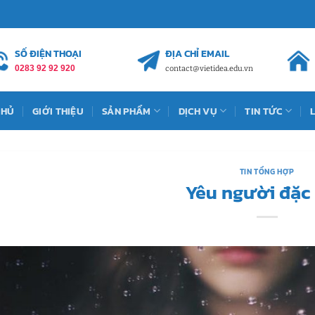
SỐ ĐIỆN THOẠI
ĐỊA CHỈ EMAIL
0283 92 92 920
contact@vietidea.edu.vn
CHỦ
GIỚI THIỆU
SẢN PHẨM
DỊCH VỤ
TIN TỨC
TIN TỔNG HỢP
Yêu người đặc 