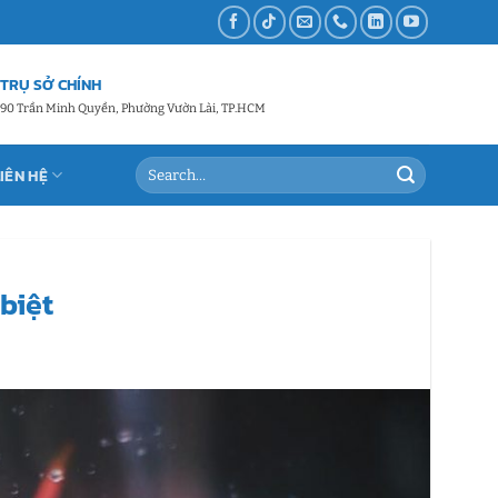
TRỤ SỞ CHÍNH
90 Trần Minh Quyền, Phường Vườn Lài, TP.HCM
LIÊN HỆ
biệt