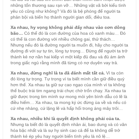
những tổn thương sau rạn vỡ… Những vật vã bởi kiểu tình
yêu có cũng như không? Và đó là bệ phóng để người ta
phản bội và biến họ thành người gian dối, điêu toa.
Xa nhau, hy vọng không phải đẩy nhau vào cơn dông
bão…
Có thể đó là con đường của hoa cỏ xanh màu… Đó
có thể là con đường với nhiều chông gai, thử thách…
Nhưng nếu đó là đường người ta muốn đi, hãy cho người ta
đường đi với sự tự tin, lòng tự trọng… Đừng để người ta trở
thành kẻ nợ nần hai kiếp vì một kiếp đủ đau và đủ ám ảnh
trong giấc ngủ rằng mình đã từng có nợ duyên vay trả.
Xa nhau, đừng nghĩ là ta đã đánh mất tất cả.
Vì ta còn
đó lòng tự trọng. Tự trọng vì ta biết mình cần giữ điều quý
hơn thế. Xa nhau ta giữ sự cao ngạo của mình vì ta không
thể buộc trái tim ngang trái chực chờ trốn chạy. Xa nhau ta
giữ được trong tim mình sự mong mỏi yên bình dẫu có lẽ là
điều hiếm… Xa nhau, ta mong ký ức đừng ùa về và nếu có
cứ nhẹ nhàng, cứ lặng lẽ và hấp hối trong áng mây trôi…
Xa nhau, nhiều khi là quyết định không phải của ta.
Nhưng ta biết đó là quyết định nhân ái, bao dung và có văn
hóa bậc nhất và là sự hy sinh cao cả để ta không dễ trở
thành kẻ ép yêu hay người biến tình yêu là nô lệ…