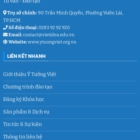
Tư vấn - Đào tạo
9
Trụ sở chính:
90 Trần Minh Quyền, Phường Vườn Lài,
TP.HCM
Số điện thoại:
0283 92 92 920
Email:
contact@vietidea.edu.vn
Website:
www.ytuongviet.org.vn
LIÊN KẾT NHANH
Giới thiệu Ý Tưởng Việt
Chương trình đào tạo
Đăng ký Khóa học
Sản phẩm & Dịch vụ
Tin tức & Sự kiện
Thông tin liên hệ