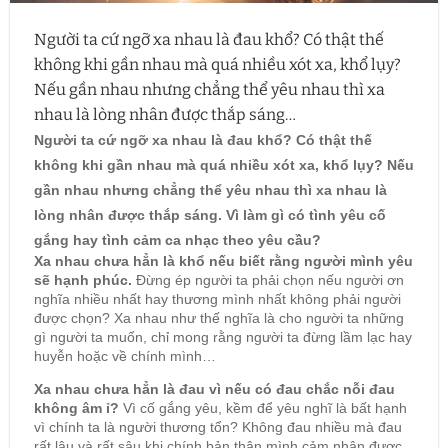
Người ta cứ ngỡ xa nhau là đau khổ? Có thật thế
không khi gần nhau mà quá nhiều xót xa, khổ lụy?
Nếu gần nhau nhưng chẳng thể yêu nhau thì xa
nhau là lòng nhân được thắp sáng…
Người ta cứ ngỡ xa nhau là đau khổ? Có thật thế
không khi gần nhau mà quá nhiều xót xa, khổ lụy? Nếu
gần nhau nhưng chẳng thể yêu nhau thì xa nhau là
lòng nhân được thắp sáng. Vì làm gì có tình yêu cố
gắng hay tình cảm ca nhạc theo yêu cầu?
Xa nhau chưa hẳn là khổ nếu biết rằng người mình yêu
sẽ hạnh phúc.
Đừng ép người ta phải chọn nếu người ơn
nghĩa nhiều nhất hay thương mình nhất không phải người
được chọn? Xa nhau như thế nghĩa là cho người ta những
gì người ta muốn, chỉ mong rằng người ta đừng lầm lạc hay
huyễn hoặc về chính mình…
Xa nhau chưa hẳn là đau vì nếu có đau chắc nỗi đau
không âm ỉ?
Vì cố gắng yêu, kềm để yêu nghĩ là bất hạnh
vì chính ta là người thương tổn? Không đau nhiều mà đau
rất lâu và rất sâu khi chính bản thân mình cảm nhận được