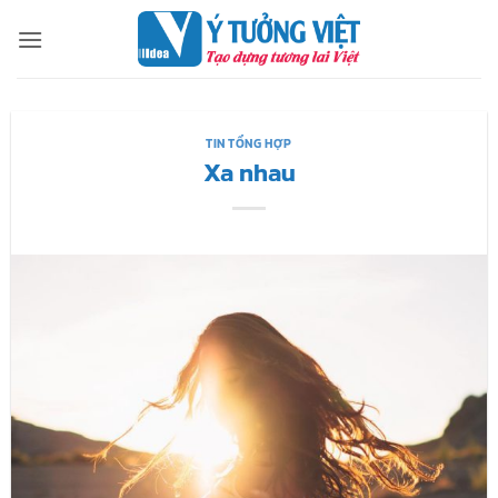
Bỏ
qua
nội
dung
TIN TỔNG HỢP
Xa nhau