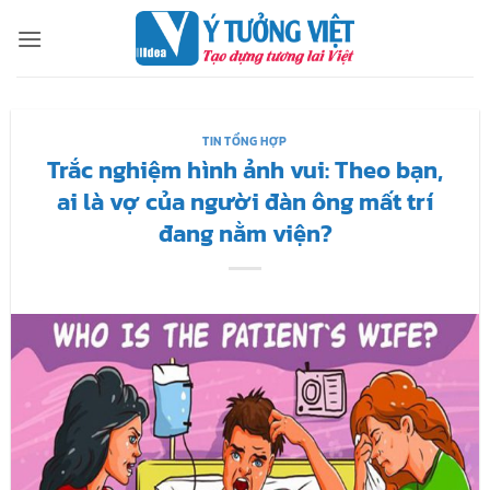
Bỏ
qua
nội
dung
TIN TỔNG HỢP
Trắc nghiệm hình ảnh vui: Theo bạn,
ai là vợ của người đàn ông mất trí
đang nằm viện?