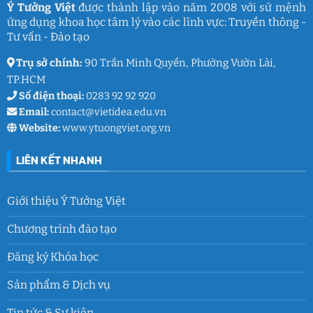
và
Ý Tưởng Việt
được thành lập vào năm 2008 với sứ mệnh
thanh
ứng dụng khoa học tâm lý vào các lĩnh vực: Truyền thông -
xuân
lớp
Tư vấn - Đào tạo
9
Trụ sở chính:
90 Trần Minh Quyền, Phường Vườn Lài,
TP.HCM
Số điện thoại:
0283 92 92 920
Email:
contact@vietidea.edu.vn
Website:
www.ytuongviet.org.vn
LIÊN KẾT NHANH
Giới thiệu Ý Tưởng Việt
Chương trình đào tạo
Đăng ký Khóa học
Sản phẩm & Dịch vụ
Tin tức & Sự kiện