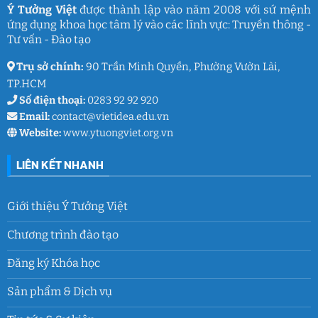
và
Ý Tưởng Việt
được thành lập vào năm 2008 với sứ mệnh
thanh
ứng dụng khoa học tâm lý vào các lĩnh vực: Truyền thông -
xuân
lớp
Tư vấn - Đào tạo
9
Trụ sở chính:
90 Trần Minh Quyền, Phường Vườn Lài,
TP.HCM
Số điện thoại:
0283 92 92 920
Email:
contact@vietidea.edu.vn
Website:
www.ytuongviet.org.vn
LIÊN KẾT NHANH
Giới thiệu Ý Tưởng Việt
Chương trình đào tạo
Đăng ký Khóa học
Sản phẩm & Dịch vụ