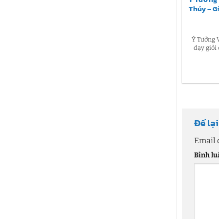
Thủy – G
Ý Tưởng V
dạy giỏi
Để lạ
Email 
Bình l