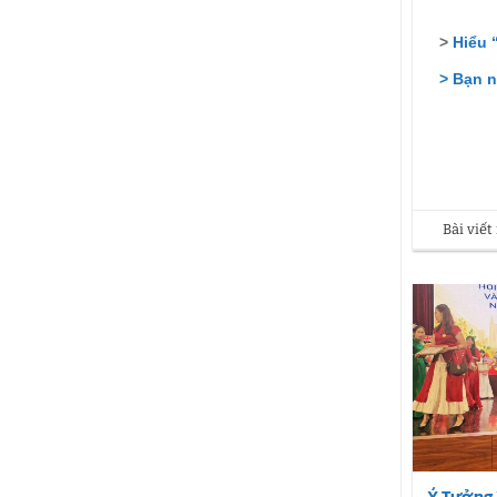
>
Hiểu 
> Bạn n
Bài viế
Ý Tưởng 