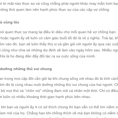
ó bí mật nào thực sự và cũng chẳng phải người khác may mắn hơn bạn
những thói quen làm nên hạnh phúc thực sự của các cặp vợ chồng.
gủ cùng lúc
thói quen thực sự mang lại điều kì diệu cho mối quan hệ vợ chồng bạn
 hoặc người ấy sẽ luôn có cảm giác buổi tối đó là vô ý nghĩa. Trái lại
êm vào đó, bạn sẽ luôn thấy thú vị và gần gũi với người ấy qua các cu
i cũng như chia sẻ những dự định sẽ làm vào ngày hôm sau. Nhiều ngườ
hĩa là họ đang dần đẩy đối tác ra xa cuộc sống của mình.
i dưỡng những thú vui chung
n trọng mọi cặp đôi cần giữ lại khi chung sống với nhau đó là tính các
ém đó là cùng nhau nuôi dưỡng những thú vui chung của hai người. Ch
n bộ mọi thứ và “chôn vùi” những đam mê cá nhân một thời. Chỉ có điều
ời luôn có nhiều khoảng thời gian hạnh phúc bên nhau.
khi bạn và người ấy ít có sở thích chung thì bạn vẫn có thể tìm niềm 
đam mê của họ. Chẳng hạn khi chồng thích vẽ mà bạn không có niềm đ