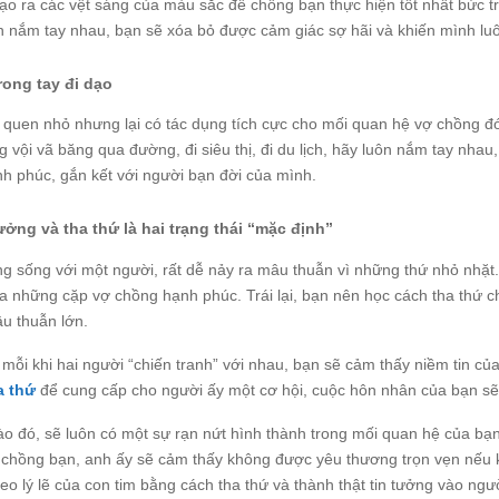
tạo ra các vệt sáng của màu sắc để chồng bạn thực hiện tốt nhất bức t
n nắm tay nhau, bạn sẽ xóa bỏ được cảm giác sợ hãi và khiến mình luô
trong tay đi dạo
i quen nhỏ nhưng lại có tác dụng tích cực cho mối quan hệ vợ chồng đó 
 vội vã băng qua đường, đi siêu thị, đi du lịch, hãy luôn nắm tay nha
nh phúc, gắn kết với người bạn đời của mình.
tưởng và tha thứ là hai trạng thái “mặc định”
ng sống với một người, rất dễ nảy ra mâu thuẫn vì những thứ nhỏ nhặt
a những cặp vợ chồng hạnh phúc. Trái lại, bạn nên học cách tha thứ c
âu thuẫn lớn.
 mỗi khi hai người “chiến tranh” với nhau, bạn sẽ cảm thấy niềm tin c
a thứ
để cung cấp cho người ấy một cơ hội, cuộc hôn nhân của bạn sẽ k
o đó, sẽ luôn có một sự rạn nứt hình thành trong mối quan hệ của b
 chồng bạn, anh ấy sẽ cảm thấy không được yêu thương trọn vẹn nếu k
eo lý lẽ của con tim bằng cách tha thứ và thành thật tin tưởng vào ngườ