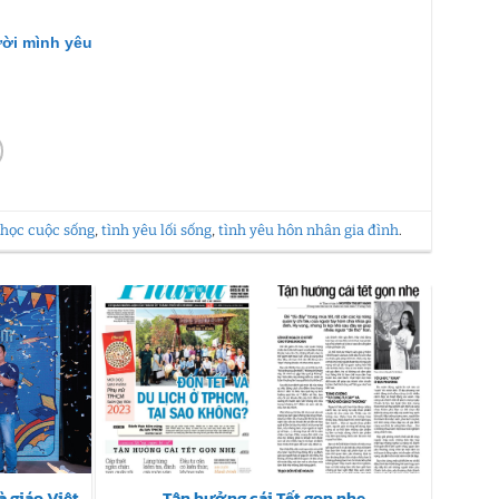
ười mình yêu
 học cuộc sống
,
tình yêu lối sống
,
tình yêu hôn nhân gia đình
.
 giáo Việt
Tận hưởng cái Tết gọn nhẹ
Ý Tưở