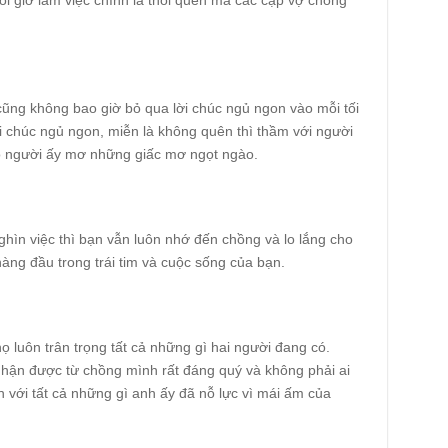
i giờ làm việc chính là thói quen mà các cặp vợ chồng
cũng không bao giờ bỏ qua lời chúc ngủ ngon vào mỗi tối
ời chúc ngủ ngon, miễn là không quên thì thầm với người
ho người ấy mơ những giấc mơ ngọt ngào.
hìn việc thì bạn vẫn luôn nhớ đến chồng và lo lắng cho
hàng đầu trong trái tim và cuộc sống của bạn.
ọ luôn trân trọng tất cả những gì hai người đang có.
nhận được từ chồng mình rất đáng quý và không phải ai
với tất cả những gì anh ấy đã nỗ lực vì mái ấm của