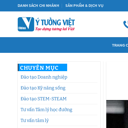
Bỏ
DANH SÁCH CHI NHÁNH
SẢN PHẨM & DỊCH VỤ
qua
nội
dung
TRANG 
CHUYÊN MỤC
Đào tạo Doanh nghiệp
Đào tạo Kỹ năng sống
Đào tạo STEM-STEAM
Tư vấn Tâm lý học đường
Tư vấn tâm lý