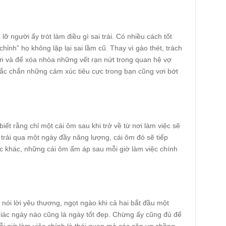
 người ấy trót làm điều gì sai trái. Có nhiều cách tốt
nh” họ không lặp lại sai lầm cũ. Thay vì gào thét, trách
ờn và để xóa nhòa những vết rạn nứt trong quan hệ vợ
ắc chắn những cảm xúc tiêu cực trong bạn cũng vơi bớt
ết rằng chỉ một cái ôm sau khi trở về từ nơi làm việc sẽ
trải qua một ngày đầy năng lượng, cái ôm đó sẽ tiếp
c khác, những cái ôm ấm áp sau mỗi giờ làm việc chính
ói lời yêu thương, ngọt ngào khi cả hai bắt đầu một
giác ngày nào cũng là ngày tốt đẹp. Chừng ấy cũng đủ để