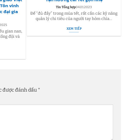
– Tôn vinh
viên 
Tin Tổng hợp
04.01.2023
c đại gia
Sư
Để “đủ đầy” trong mùa tết, rất cần các kỹ năng
quản lý chi tiêu của người tay hòm chìa...
Hòa ch
.2025
XEM TIẾP
năm học
ều gian nan,
ồng đội và
ộc được đánh dấu
*