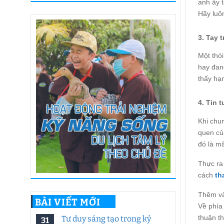
anh ấy 
Hãy luô
3. Tay 
Một thó
hay đang
thấy hạ
4. Tin 
Khi chu
quen củ
đó là m
Thực ra
cách
th
Thêm và
BÀI VIẾT MỚI
Về phía
thuận th
Tư duy sáng tạo trong kỷ
31