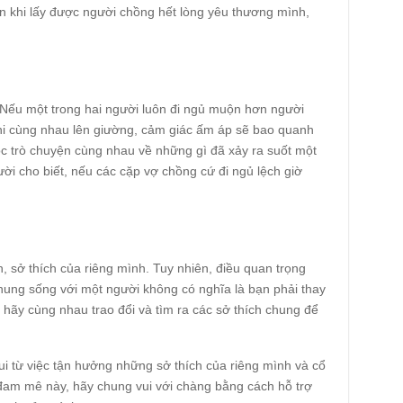
 khi lấy được người chồng hết lòng yêu thương mình,
. Nếu một trong hai người luôn đi ngủ muộn hơn người
, khi cùng nhau lên giường, cảm giác ấm áp sẽ bao quanh
ộc trò chuyện cùng nhau về những gì đã xảy ra suốt một
i cho biết, nếu các cặp vợ chồng cứ đi ngủ lệch giờ
h, sở thích của riêng mình. Tuy nhiên, điều quan trọng
ung sống với một người không có nghĩa là bạn phải thay
 hãy cùng nhau trao đổi và tìm ra các sở thích chung để
vui từ việc tận hưởng những sở thích của riêng mình và cổ
am mê này, hãy chung vui với chàng bằng cách hỗ trợ