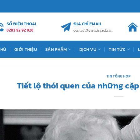
SỐ ĐIỆN THOẠI
ĐỊA CHỈ EMAIL
0283 92 92 920
contact@vietidea.edu.vn
CHỦ
GIỚI THIỆU
SẢN PHẨM
DỊCH VỤ
TIN TỨC
TIN TỔNG HỢP
Tiết lộ thói quen của những cặ