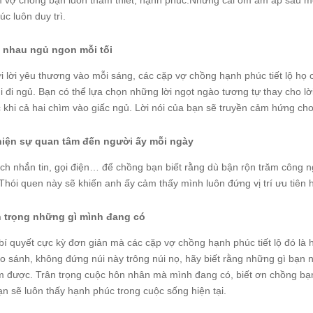
m vợ chồng bạn luôn thắm thiết, hạnh phúc.Những cái ôm ấm áp sau mỗ
c luôn duy trì.
 nhau ngủ ngon mỗi tối
i lời yêu thương vào mỗi sáng, các cặp vợ chồng hạnh phúc tiết lộ họ 
i đi ngủ. Bạn có thể lựa chọn những lời ngọt ngào tương tự thay cho l
c khi cả hai chìm vào giấc ngủ. Lời nói của bạn sẽ truyền cảm hứng c
hiện sự quan tâm đến người ấy mỗi ngày
ch nhắn tin, gọi điện… để chồng bạn biết rằng dù bận rộn trăm công ng
Thói quen này sẽ khiến anh ấy cảm thấy mình luôn đứng vị trí ưu tiên 
n trọng những gì mình đang có
í quyết cực kỳ đơn giản mà các cặp vợ chồng hạnh phúc tiết lộ đó là h
o sánh, không đứng núi này trông núi nọ, hãy biết rằng những gì bạn 
m được. Trân trọng cuộc hôn nhân mà mình đang có, biết ơn chồng bạn 
ạn sẽ luôn thấy hạnh phúc trong cuộc sống hiện tại.