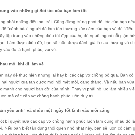
trung vào những gì đối tác của bạn làm tốt
g phải những điều sai trái. Cũng đừng trừng phạt đối tác của bạn nếu lỡ
để “cảnh báo” người đã làm tổn thương xúc cảm của bạn và để “điều chỉ
ãy tập trung vào những điều tốt đẹp của họ để nguôi ngoai nỗi giận h
ạn. Làm được điều đó, bạn sẽ luôn được đánh giá là cao thượng và ch
y vào đó là hạnh phúc, vui vẻ.
hau mỗi khi đi làm về
n này dễ thực hiện nhưng lại hay bị các cặp vợ chồng bỏ qua. Bạn có bi
ả hai người xua tan được mọi nỗi mệt mỏi, căng thẳng. Và nếu bạn vừa 
c mạnh cho người bạn đời của mình. Thay vì phải nỗ lực làm nhiều việ
 quen mà các cặp vợ chồng hạnh phúc luôn duy trì.
“Em yêu anh” và chúc một ngày tốt lành vào mỗi sáng
t bí quyết nữa các cặp vợ chồng hạnh phúc luôn làm cùng nhau đó là n
i. Nếu bạn biết tận dụng thói quen nhỏ nhặt này, bạn sẽ luôn có cảm 