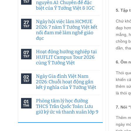
Th7
nguyên AI: Chuyên đề đặc
biệt của Ý Tưởng Việt & IGC
5. Tập 
Không
có
Ngày hội việc làm HCMUE
Chứ khôn
27
bình
luận
Th7
2026: 7 năm Ý Tưởng Việt kết
đẹp hơn 
ở
nối đam mê làm nghề giáo
Tư
mắng, h
duy
dục
sáng
chồng b
tạo
Không
dần, tha
trong
có
Hoạt động hướng nghiệp tại
07
kỷ
bình
nguyên
luận
Th7
HUFLIT Campus Tour 2026
ở
AI:
6. Ôm n
cùng Ý Tưởng Việt
Ngày
Chuyên
hội
đề
Không
việc
đặc
Thói que
có
làm
biệt
Ngày Gia đình Việt Nam
02
bình
HCMUE
của
khiến c
luận
Th7
2026: Chuỗi hoạt động gắn
2026:
Ý
ở
7
thêm sứ
Tưởng
kết ý nghĩa của Ý Tưởng Việt
Hoạt
năm
Việt
động
là thói
Ý
Không
&
hướng
Tưởng
có
IGC
nghiệp
Phòng tâm lý học đường
01
Việt
bình
tại
kết
luận
Th6
THCS Trần Quốc Toản: Lưu
HUFLIT
7. Nói 
ở
nối
Campus
giữ ký ức và thanh xuân lớp 9
Ngày
đam
Tour
Gia
mê
Thêm mộ
2026
Không
đình
làm
cùng
có
Việt
nghề
ngày mớ
Ý
bình
Nam
giáo
Tưởng
luận