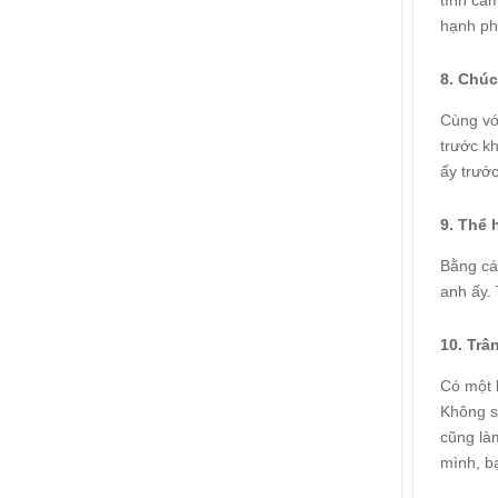
tình cả
2026:
dục
ở
Việt
Chuỗi
Phòng
hạnh phú
hoạt
tâm
động
lý
gắn
học
kết
8. Chúc
đường
ý
THCS
nghĩa
Trần
của
Cùng vớ
Quốc
Ý
Toản:
trước kh
Tưởng
Lưu
Việt
giữ
ấy trướ
ký
ức
và
9. Thể 
thanh
xuân
lớp
Bằng cá
9
anh ấy. 
10. Trâ
Có một b
Không s
cũng là
mình, b