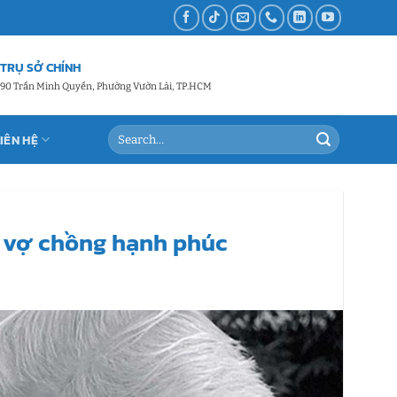
TRỤ SỞ CHÍNH
90 Trần Minh Quyền, Phường Vườn Lài, TP.HCM
LIÊN HỆ
p vợ chồng hạnh phúc