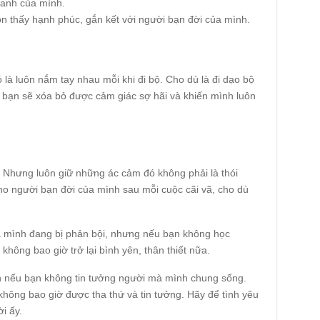
ranh của mình.
n thấy hạnh phúc, gắn kết với người bạn đời của mình.
là luôn nắm tay nhau mỗi khi đi bộ. Cho dù là đi dạo bộ
u, bạn sẽ xóa bỏ được cảm giác sợ hãi và khiến mình luôn
. Nhưng luôn giữ những ác cảm đó không phải là thói
ho người bạn đời của mình sau mỗi cuộc cãi vã, cho dù
ủa mình đang bị phản bội, nhưng nếu bạn không học
hông bao giờ trở lại bình yên, thân thiết nữa.
ạn nếu bạn không tin tưởng người mà mình chung sống.
hông bao giờ được tha thứ và tin tưởng. Hãy để tình yêu
i ấy.