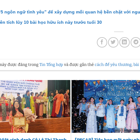
“5 ngôn ngữ tình yêu” để xây dựng mối quan hệ bền chặt với ng
ên tích lũy 10 bài học hữu ích này trước tuổi 30
t này được đăng trong
Tin Tổng hợp
và được gắn thẻ
cách để yêu thương
,
bài
Việt vinh danh Cô Lê Thị Thanh
[RECAP] Tiệc họp mặt ngày nhà