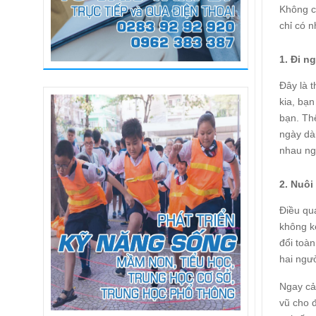
Không c
chỉ có 
1. Đi n
Đây là 
kia, bạn
bạn. Th
ngày dà
nhau ng
2. Nuô
Điều qua
không k
đổi toà
hai ngư
Ngay cả 
vũ cho 