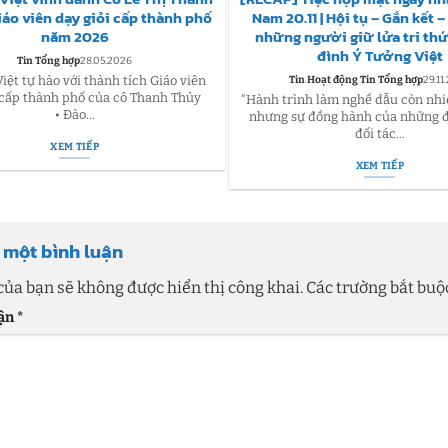
iáo viên dạy giỏi cấp thành phố
Nam 20.11 | Hội tụ – Gắn kết 
năm 2026
những người giữ lửa tri thứ
đình Ý Tưởng Việt
Tin Tổng hợp
28.05.2026
iệt tự hào với thành tích Giáo viên
Tin Hoạt động Tin Tổng hợp
29.11
 cấp thành phố của cô Thanh Thủy
“Hành trình làm nghề dẫu còn nhi
• Đào...
nhưng sự đồng hành của những đ
đối tác...
XEM TIẾP
XEM TIẾP
i một bình luận
của bạn sẽ không được hiển thị công khai.
Các trường bắt bu
uận
*