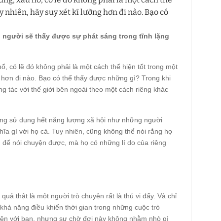
y nhiên, hãy suy xét kĩ lưỡng hơn đi nào. Bạo có
 người sẽ thấy được sự phát sáng trong tĩnh lặng
, có lẽ đó không phải là một cách thể hiện tốt trong một
g hơn đi nào. Bạo có thể thấy được những gì? Trong khi
ng tác với thế giới bên ngoài theo một cách riêng khác
ông sử dụng hết năng lượng xã hội như những người
ĩa gì với họ cả. Tuy nhiên, cũng không thể nói rằng họ
 để nói chuyện được, mà họ có những lí do của riêng
uả thật là một người trò chuyện rất là thú vị đấy. Và chỉ
 khả năng điều khiển thời gian trong những cuộc trò
yện với bạn, nhưng sự chờ đợi này không nhằm nhò gì