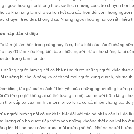
ng người hướng nội không thực sự thích những cuộc trò chuyện hời hợt,
họ có khả năng làm cho sự liên kết sâu sắc hơn đối với những người m
âu chuyện trêu đùa không đâu. Những người hướng nội có rất nhiều th
ức hấp dẫn kì diệu
đó là một tâm hồn trong sáng hay là sự hiểu biết sâu sắc đi chăng nữa
iều này đã làm xiêu lòng biết bao nhiêu người. Hầu như chúng ta ai cũ
ời đó, trong tâm hồn đó.
 là những người hướng nội có khả năng được những người khác theo đu
ội thường bị cho là sống xa cách với mọi người xung quanh, nhưng th
Dembling, tác giả cuốn sách “Tình yêu của những người sống hướng nộ
ôi đã từng nghĩ không ai có thể tương tư một con người trầm lặng như 
n thời cấp ba của mình thì tôi mới vỡ lẽ ra có rất nhiều chàng trai để 
ủa người hướng nội có sự khác biệt đối với các bộ phận còn lại, đó là
g lượng của họ được tiếp thêm vào những khoảng thời gian khi họ ở 
tăng lên khi họ hoạt động trong môi trường xã hội. Những người hướng 