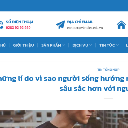
SỐ ĐIỆN THOẠI
ĐỊA CHỈ EMAIL
0283 92 92 920
contact@vietidea.edu.vn
CHỦ
GIỚI THIỆU
SẢN PHẨM
DỊCH VỤ
TIN TỨC
TIN TỔNG HỢP
ững lí do vì sao người sống hướng 
sâu sắc hơn với ng