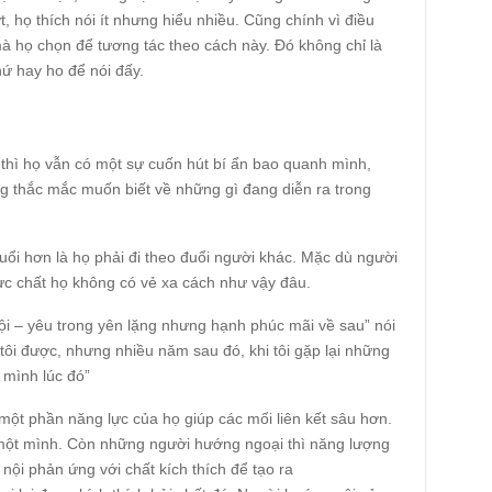
 họ thích nói ít nhưng hiểu nhiều. Cũng chính vì điều
à họ chọn để tương tác theo cách này. Đó không chỉ là
ứ hay ho để nói đấy.
 thì họ vẫn có một sự cuốn hút bí ẩn bao quanh mình,
ng thắc mắc muốn biết về những gì đang diễn ra trong
ổi hơn là họ phải đi theo đuổi người khác. Mặc dù người
ực chất họ không có vẻ xa cách như vậy đâu.
i – yêu trong yên lặng nhưng hạnh phúc mãi về sau” nói
tôi được, nhưng nhiều năm sau đó, khi tôi gặp lại những
ý mình lúc đó”
 một phần năng lực của họ giúp các mối liên kết sâu hơn.
một mình. Còn những người hướng ngoại thì năng lượng
nội phản ứng với chất kích thích để tạo ra