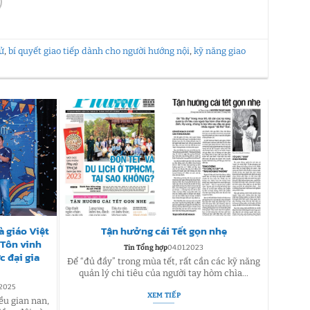
xử
,
bí quyết giao tiếp dành cho người hướng nội
,
kỹ năng giao
 giáo Việt
Tận hưởng cái Tết gọn nhẹ
Ý Tưở
– Tôn vinh
viên 
Tin Tổng hợp
04.01.2023
c đại gia
Sư
Để “đủ đầy” trong mùa tết, rất cần các kỹ năng
quản lý chi tiêu của người tay hòm chìa...
Hòa ch
.2025
XEM TIẾP
năm học
ều gian nan,