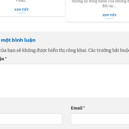
• Đào...
nhưng sự đồng hành của những đ
đối tác...
XEM TIẾP
XEM TIẾP
i một bình luận
của bạn sẽ không được hiển thị công khai.
Các trường bắt bu
uận
*
Email
*