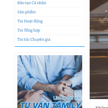
Đào tạo Cá nhân
Sản phẩm
Tin Hoạt động
Tin Tổng hợp
Tin tức Chuyên gia
Những 