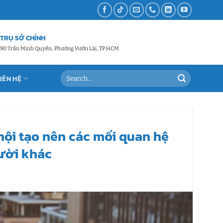
TRỤ SỞ CHÍNH
90 Trần Minh Quyền, Phường Vườn Lài, TP.HCM
LIÊN HỆ
nội tạo nên các mối quan hệ
ười khác