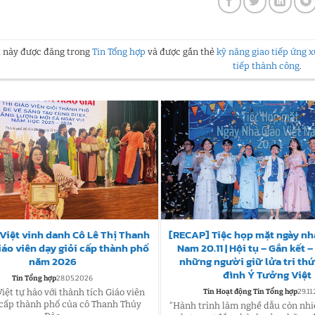
ết này được đăng trong
Tin Tổng hợp
và được gắn thẻ
kỹ năng giao tiếp ứng 
tiếp thành công
.
Việt vinh danh Cô Lê Thị Thanh
[RECAP] Tiệc họp mặt ngày nhà
iáo viên dạy giỏi cấp thành phố
Nam 20.11 | Hội tụ – Gắn kết 
năm 2026
những người giữ lửa tri thứ
đình Ý Tưởng Việt
Tin Tổng hợp
28.05.2026
iệt tự hào với thành tích Giáo viên
Tin Hoạt động Tin Tổng hợp
29.11
 cấp thành phố của cô Thanh Thủy
“Hành trình làm nghề dẫu còn nhi