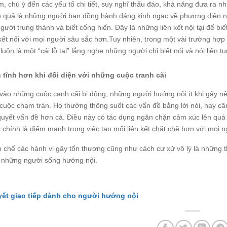
, chú ý đến các yếu tố chi tiết, suy nghĩ thấu đáo, khả năng đưa ra nh
ọ quả là những người bạn đồng hành đáng kinh ngạc về phương diện nà
gười trung thành và biết cống hiến. Đây là những liên kết nội tại để b
kết nối với mọi người sâu sắc hơn.Tuy nhiên, trong một vài trường hợp
 luôn là một “cái lỗ tai” lắng nghe những người chỉ biết nói và nói liên
 tĩnh hơn khi đối diện với những cuộc tranh cãi
 vào những cuộc canh cãi bị động, những người hướng nội ít khi gây nê
 cuộc chạm trán. Họ thường thông suốt các vấn đề bằng lời nói, hay cân
 quyết vấn đề hơn cả. Điều này có tác dụng ngăn chặn cảm xúc lên quá 
y chính là điểm mạnh trong việc tạo mối liên kết chặt chẽ hơn với mọi 
n chế các hành vi gây tổn thương cũng như cách cư xử vô lý là những t
 những người sống hướng nội.
yết giao tiếp dành cho người hướng nội