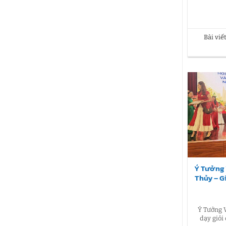
Bài vi
Ý Tưởng 
Thủy – G
Ý Tưởng V
dạy giỏi