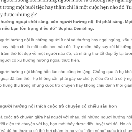
t trong một buổi tiệc hay thậm chí là một cuộc hẹn nào đó. Tu
ấy được những gì?
hướng ngoại chói sáng, còn người hướng nội thì phát sáng. Mọi
 nếu bạn tôn trọng điều đó” Sophia Dembling.
gười hướng nội là những người ít nói và thường hay ngại ngùng, xấu hổ
c hay thậm chí là một cuộc hẹn nào đó. Tuy nhiên, hãy suy xét kĩ lưỡn
trăm thứ tốt đẹp về một người nào đó, và những thứ tốt đẹp ấy lại tươ
 người có xu hướng hướng ngoại thực hiện.
gười hướng nội không hẳn lúc nào cũng im lặng. Chẳng qua là họ kh
goại đã làm thôi. Họ không cần phải gây sự chú ý, điều đó chả có ý ngh
ó hứng thú trong những cuộc trò chuyện hay không chịu dành thời gian
người hướng nội thích cuộc trò chuyện có chiều sâu hơn
à cuộc trò chuyện giữa hai người với nhau, thì những người hướng nội q
đối diện trò chuyện với họ, bạn mới thấy được điều tuyệt vời đó. Họ có
 Và dù họ thường có thể hơi chậm trong việc “hâm nóng” cuộc trò chu