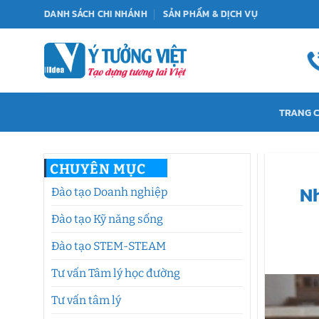
Bỏ
DANH SÁCH CHI NHÁNH
SẢN PHẨM & DỊCH VỤ
qua
nội
dung
TRANG 
CHUYÊN MỤC
Nh
Đào tạo Doanh nghiệp
Đào tạo Kỹ năng sống
Đào tạo STEM-STEAM
Tư vấn Tâm lý học đường
Tư vấn tâm lý