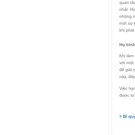
2026:
dục
ở
quan tâm
Việt
Chuỗi
Phòng
hoạt
nhất. H
tâm
động
lý
gắn
những n
học
kết
đường
một sự 
ý
THCS
nghĩa
Trần
khi phải
của
Quốc
Ý
Toản:
Tưởng
Lưu
Việt
Họ bình
giữ
ký
ức
Khi lâm
và
thanh
với một
xuân
lớp
để giải
9
nảy, đâ
Việc hạ
được từ
>
Bí qu