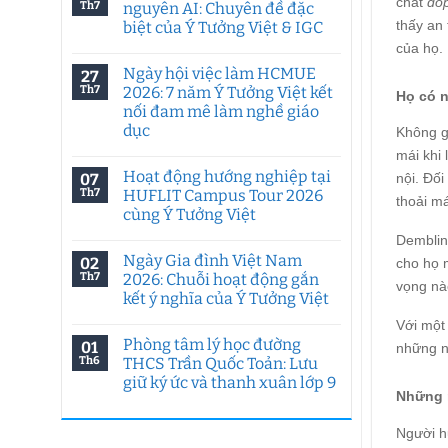
chất
do
Th7
nguyên AI: Chuyên đề đặc
thấy an
biệt của Ý Tưởng Việt & IGC
của họ.
Không
có
Ngày hội việc làm HCMUE
27
bình
luận
Th7
2026: 7 năm Ý Tưởng Việt kết
Họ có 
ở
nối đam mê làm nghề giáo
Tư
duy
dục
Không g
sáng
tạo
Không
mái khi 
trong
có
Hoạt động hướng nghiệp tại
07
nội. Đố
kỷ
bình
nguyên
luận
Th7
HUFLIT Campus Tour 2026
thoải má
ở
AI:
cùng Ý Tưởng Việt
Ngày
Chuyên
hội
đề
Không
Demblin
việc
đặc
có
làm
biệt
Ngày Gia đình Việt Nam
02
bình
cho họ 
HCMUE
của
luận
Th7
2026: Chuỗi hoạt động gắn
2026:
Ý
vọng nào
ở
7
Tưởng
kết ý nghĩa của Ý Tưởng Việt
Hoạt
năm
Việt
động
Ý
Không
&
Với một
hướng
Tưởng
có
IGC
nghiệp
Phòng tâm lý học đường
01
Việt
bình
những n
tại
kết
luận
Th6
THCS Trần Quốc Toản: Lưu
HUFLIT
ở
nối
Campus
giữ ký ức và thanh xuân lớp 9
Ngày
đam
Tour
Những n
Gia
mê
2026
Không
đình
làm
cùng
có
Việt
nghề
Ý
bình
Người h
Nam
giáo
Tưởng
luận