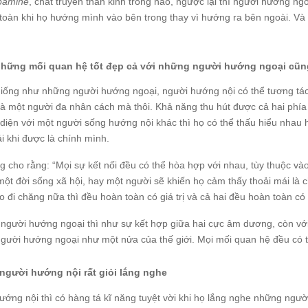
pamine
, chất truyền thần kinh trong não, ngược lại thì người hướng ng
 toàn khi họ hướng mình vào bên trong thay vì hướng ra bên ngoài. Và
những mối quan hệ tốt đẹp cả với những người hướng ngoại cũ
iống như những người hướng ngoại, người hướng nội có thể tương tác v
là một người đa nhân cách mà thôi. Khả năng thu hút được cả hai phía 
i diện với một người sống hướng nội khác thì họ có thể thấu hiểu nhau
i khi được là chính mình.
g cho rằng: “Mọi sự kết nối đều có thể hòa hợp với nhau, tùy thuộc v
một đời sống xã hội, hay một người sẽ khiến họ cảm thấy thoải mái là 
 đi chăng nữa thì đều hoàn toàn có giá trị và cả hai đều hoàn toàn có
 người hướng ngoại thì như sự kết hợp giữa hai cực âm dương, còn với
gười hướng ngoại như một nửa của thế giới. Mọi mối quan hệ đều có 
gười hướng nội rất giỏi lắng nghe
ướng nội thì có hàng tá kĩ năng tuyệt vời khi họ lắng nghe những ngườ