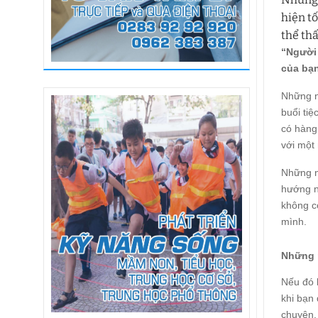
hiện tố
thể th
“Người 
của bạn
Những n
buổi tiệ
có hàng 
với một
Những n
hướng n
không c
mình.
Những 
Nếu đó l
khi bạn 
chuyện.