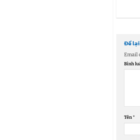
Để lạ
Email 
Bình l
Tên
*