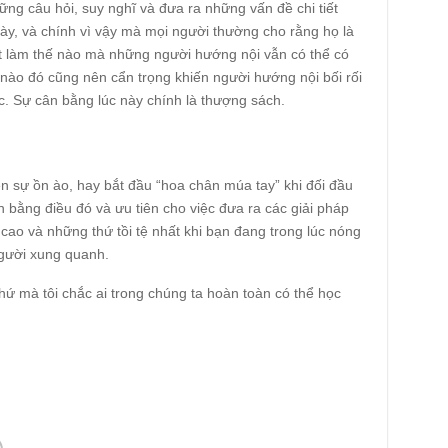
ững câu hỏi, suy nghĩ và đưa ra những vấn đề chi tiết
y, và chính vì vậy mà mọi người thường cho rằng họ là
iết làm thế nào mà những người hướng nội vẫn có thể có
 nào đó cũng nên cẩn trọng khiến người hướng nội bối rối
 tục. Sự cân bằng lúc này chính là thượng sách.
n sự ồn ào, hay bắt đầu “hoa chân múa tay” khi đối đầu
 bằng điều đó và ưu tiên cho việc đưa ra các giải pháp
cao và những thứ tồi tệ nhất khi bạn đang trong lúc nóng
người xung quanh.
hứ mà tôi chắc ai trong chúng ta hoàn toàn có thể học