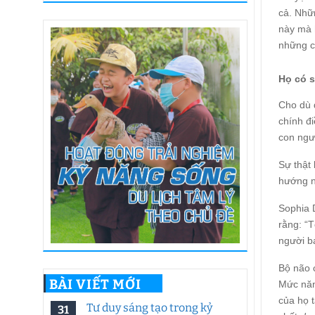
cả. Nhữ
này mà 
những c
Họ có s
Cho dù 
chính đ
con ngư
Sự thật
hướng n
Sophia 
rằng: “T
người bạ
Bộ não c
BÀI VIẾT MỚI
Mức năn
của họ 
Tư duy sáng tạo trong kỷ
31