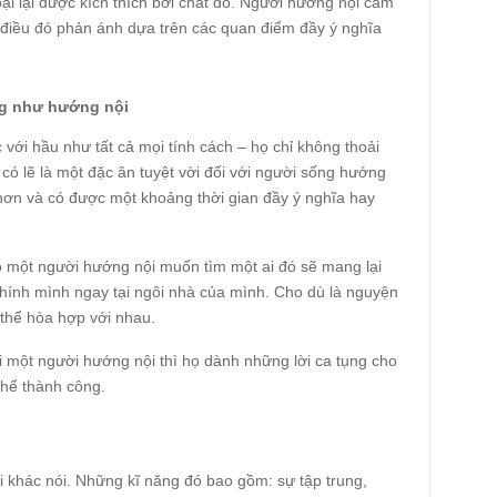
oại lại được kích thích bởi chất đó. Người hướng nội cảm
 điều đó phản ánh dựa trên các quan điểm đầy ý nghĩa
ng như hướng nội
ới hầu như tất cả mọi tính cách – họ chỉ không thoải
có lẽ là một đặc ân tuyệt vời đối với người sống hướng
 hơn và có được một khoảng thời gian đầy ý nghĩa hay
ào một người hướng nội muốn tìm một ai đó sẽ mang lại
chính mình ngay tại ngôi nhà của mình. Cho dù là nguyện
 thể hòa hợp với nhau.
 một người hướng nội thì họ dành những lời ca tụng cho
thể thành công.
i khác nói. Những kĩ năng đó bao gồm: sự tập trung,