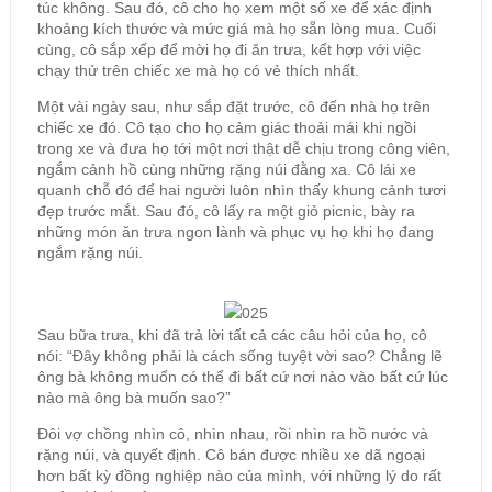
túc không. Sau đó, cô cho họ xem một số xe để xác định
khoảng kích thước và mức giá mà họ sẵn lòng mua. Cuối
cùng, cô sắp xếp để mời họ đi ăn trưa, kết hợp với việc
chạy thử trên chiếc xe mà họ có vẻ thích nhất.
Một vài ngày sau, như sắp đặt trước, cô đến nhà họ trên
chiếc xe đó. Cô tạo cho họ cảm giác thoải mái khi ngồi
trong xe và đưa họ tới một nơi thật dễ chịu trong công viên,
ngắm cảnh hồ cùng những rặng núi đằng xa. Cô lái xe
quanh chỗ đó để hai người luôn nhìn thấy khung cảnh tươi
đẹp trước mắt. Sau đó, cô lấy ra một giỏ picnic, bày ra
những món ăn trưa ngon lành và phục vụ họ khi họ đang
ngắm rặng núi.
Sau bữa trưa, khi đã trả lời tất cả các câu hỏi của họ, cô
nói: “Đây không phải là cách sống tuyệt vời sao? Chẳng lẽ
ông bà không muốn có thể đi bất cứ nơi nào vào bất cứ lúc
nào mà ông bà muốn sao?”
Đôi vợ chồng nhìn cô, nhìn nhau, rồi nhìn ra hồ nước và
rặng núi, và quyết định. Cô bán được nhiều xe dã ngoại
hơn bất kỳ đồng nghiệp nào của mình, với những lý do rất