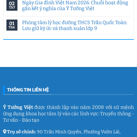
Ngày Gia đình Việt Nam 2026: Chuỗi hoạt động
02
AI:
việc
bình
Chuyên
làm
luận
Th7
gắn kết ý nghĩa của Ý Tưởng Việt
đề
HCMUE
ở
đặc
2026:
Hoạt
Không
biệt
7
động
có
Phòng tâm lý học đường THCS Trần Quốc Toản:
01
của
năm
hướng
bình
Ý
Ý
nghiệp
luận
Th6
Lưu giữ ký ức và thanh xuân lớp 9
Tưởng
Tưởng
tại
ở
Việt
Việt
HUFLIT
Ngày
Không
&
kết
Campus
Gia
có
IGC
nối
Tour
đình
bình
đam
2026
Việt
luận
mê
cùng
Nam
ở
làm
Ý
2026:
Phòng
nghề
Tưởng
Chuỗi
tâm
giáo
Việt
hoạt
lý
dục
động
học
gắn
đường
kết
THCS
ý
Trần
nghĩa
Quốc
của
Toản:
THÔNG TIN LIÊN HỆ
Ý
Lưu
Tưởng
giữ
Việt
ký
ức
và
Ý Tưởng Việt
được thành lập vào năm 2008 với sứ mệnh
thanh
ứng dụng khoa học tâm lý vào các lĩnh vực: Truyền thông -
xuân
lớp
Tư vấn - Đào tạo
9
Trụ sở chính:
90 Trần Minh Quyền, Phường Vườn Lài,