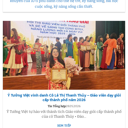
khuyên của 10 tỉ phú dành cho thế hệ trẻ
,
kỹ năng sống
,
bài học
cuộc sống
,
kỹ năng sống cần thiết
.
Ý Tưởng Việt vinh danh Cô Lê Thị Thanh Thủy – Giáo viên dạy giỏi
cấp thành phố năm 2026
Tin Tổng hợp
28.05.2026
Ý Tưởng Việt tự hào với thành tích Giáo viên dạy giỏi cấp thành phố
của cô Thanh Thủy • Đào...
XEM TIẾP