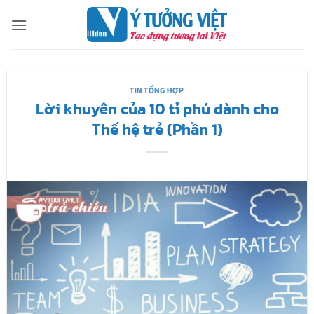
Bỏ
qua
nội
dung
TIN TỔNG HỢP
Lời khuyên của 10 tỉ phú dành cho
Thế hệ trẻ (Phần 1)