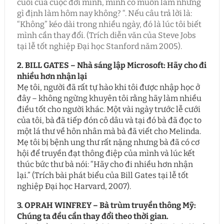
cuối của cuộc đời mình, mình có muốn làm những
gì định làm hôm nay không? “. Nếu câu trả lời là:
“Không” kéo dài trong nhiều ngày, đó là lúc tôi biết
mình cần thay đổi. (Trích diễn văn của Steve Jobs
tại lễ tốt nghiệp Đại học Stanford năm 2005).
2. BILL GATES – Nhà sáng lập Microsoft: Hãy cho đi
nhiều hơn nhận lại
Mẹ tôi, người đã rất tự hào khi tôi được nhập học ở
đây – không ngừng khuyên tôi rằng hãy làm nhiều
điều tốt cho người khác. Một vài ngày trước lễ cưới
của tôi, bà đã tiếp đón cô dâu và tại đó bà đã đọc to
một lá thư về hôn nhân mà bà đã viết cho Melinda.
Mẹ tôi bị bệnh ung thư rất nặng nhưng bà đã có cơ
hội để truyền đạt thông điệp của mình và lúc kết
thúc bức thư bà nói: “Hãy cho đi nhiều hơn nhận
lại.” (Trích bài phát biểu của Bill Gates tại lễ tốt
nghiệp Đại học Harvard, 2007).
3. OPRAH WINFREY – Bà trùm truyền thông Mỹ:
Chúng ta đều cần thay đổi theo thời gian.