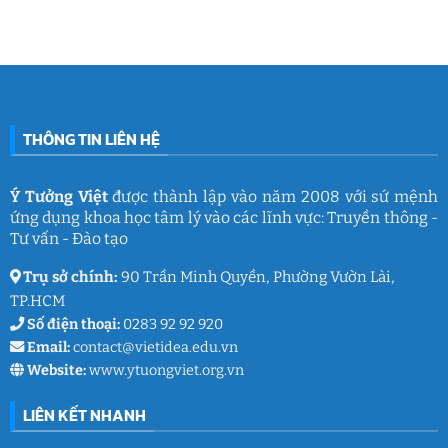
mê
cùng
Nam
ở
làm
Ý
2026:
Phòng
nghề
Tưởng
Chuỗi
tâm
giáo
Việt
hoạt
lý
dục
động
học
gắn
đường
kết
THCS
ý
Trần
nghĩa
Quốc
của
Toản:
THÔNG TIN LIÊN HỆ
Ý
Lưu
Tưởng
giữ
Việt
ký
ức
và
Ý Tưởng Việt
được thành lập vào năm 2008 với sứ mệnh
thanh
ứng dụng khoa học tâm lý vào các lĩnh vực: Truyền thông -
xuân
lớp
Tư vấn - Đào tạo
9
Trụ sở chính:
90 Trần Minh Quyền, Phường Vườn Lài,
TP.HCM
Số điện thoại:
0283 92 92 920
Email:
contact@vietidea.edu.vn
Website:
www.ytuongviet.org.vn
LIÊN KẾT NHANH