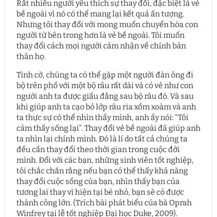
Rất nhiều người yêu thích sự thay đổi, đặc biệt là vẻ
bề ngoài vì nó có thể mang lại kết quả ấn tượng.
Nhưng tôi thay đổi với mong muốn chuyển hóa con
người từ bên trong hơn là vẻ bề ngoài. Tôi muốn
thay đổi cách mọi người cảm nhận về chính bản
thân họ.
Tình cờ, chúng ta có thể gặp một người đàn ông đi
bộ trên phố với một bộ râu rất dài và có vẻ như con
người anh ta được giấu đằng sau bộ râu đó. Và sau
khi giúp anh ta cạo bỏ lớp râu ria xồm xoàm và anh
ta thực sự có thể nhìn thấy mình, anh ấy nói: “Tôi
cảm thấy sống lại”. Thay đổi vẻ bề ngoài đã giúp anh
ta nhìn lại chính mình. Đó là lí do tất cả chúng ta
đều cần thay đổi theo thời gian trong cuộc đời
mình. Đổi với các bạn, những sinh viên tốt nghiệp,
tôi chắc chắn rằng nếu bạn có thể thấy khả năng
thay đổi cuộc sống của bạn, nhìn thấy bạn của
tương lai thay vì hiện tại bé nhỏ, bạn sẽ có được
thành công lớn. (Trích bài phát biểu của bà Oprah
Winfrey tại lễ tốt nghiệp Đại học Duke, 2009).