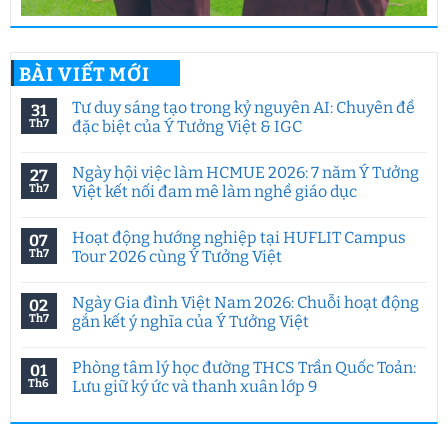
BÀI VIẾT MỚI
Tư duy sáng tạo trong kỷ nguyên AI: Chuyên đề
31
Th7
đặc biệt của Ý Tưởng Việt & IGC
Không
có
Ngày hội việc làm HCMUE 2026: 7 năm Ý Tưởng
27
bình
luận
Th7
Việt kết nối đam mê làm nghề giáo dục
ở
Tư
Không
duy
có
Hoạt động hướng nghiệp tại HUFLIT Campus
07
sáng
bình
tạo
luận
Th7
Tour 2026 cùng Ý Tưởng Việt
trong
ở
kỷ
Ngày
Không
nguyên
hội
có
Ngày Gia đình Việt Nam 2026: Chuỗi hoạt động
02
AI:
việc
bình
Chuyên
làm
luận
Th7
gắn kết ý nghĩa của Ý Tưởng Việt
đề
HCMUE
ở
đặc
2026:
Hoạt
Không
biệt
7
động
có
Phòng tâm lý học đường THCS Trần Quốc Toản:
01
của
năm
hướng
bình
Ý
Ý
nghiệp
luận
Th6
Lưu giữ ký ức và thanh xuân lớp 9
Tưởng
Tưởng
tại
ở
Việt
Việt
HUFLIT
Ngày
Không
&
kết
Campus
Gia
có
IGC
nối
Tour
đình
bình
đam
2026
Việt
luận