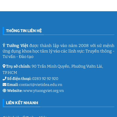
làm
Ý
2026:
Phòng
nghề
Tưởng
Chuỗi
tâm
giáo
Việt
hoạt
lý
dục
động
học
gắn
đường
kết
THCS
ý
Trần
nghĩa
Quốc
của
Toản:
THÔNG TIN LIÊN HỆ
Ý
Lưu
Tưởng
giữ
Việt
ký
ức
và
Ý Tưởng Việt
được thành lập vào năm 2008 với sứ mệnh
thanh
ứng dụng khoa học tâm lý vào các lĩnh vực: Truyền thông -
xuân
lớp
Tư vấn - Đào tạo
9
Trụ sở chính:
90 Trần Minh Quyền, Phường Vườn Lài,
TP.HCM
Số điện thoại:
0283 92 92 920
Email:
contact@vietidea.edu.vn
Website:
www.ytuongviet.org.vn
LIÊN KẾT NHANH