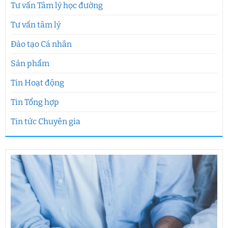
Tư vấn Tâm lý học đường
Tư vấn tâm lý
Đào tạo Cá nhân
Sản phẩm
Tin Hoạt động
Tin Tổng hợp
Tin tức Chuyên gia