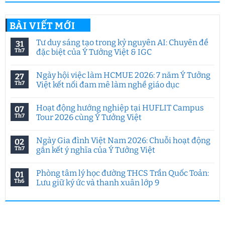
BÀI VIẾT MỚI
Tư duy sáng tạo trong kỷ nguyên AI: Chuyên đề
31
Th7
đặc biệt của Ý Tưởng Việt & IGC
Không
có
Ngày hội việc làm HCMUE 2026: 7 năm Ý Tưởng
27
bình
luận
Th7
Việt kết nối đam mê làm nghề giáo dục
ở
Tư
Không
duy
có
Hoạt động hướng nghiệp tại HUFLIT Campus
07
sáng
bình
tạo
luận
Th7
Tour 2026 cùng Ý Tưởng Việt
trong
ở
kỷ
Ngày
Không
nguyên
hội
có
Ngày Gia đình Việt Nam 2026: Chuỗi hoạt động
02
AI:
việc
bình
Chuyên
làm
luận
Th7
gắn kết ý nghĩa của Ý Tưởng Việt
đề
HCMUE
ở
đặc
2026:
Hoạt
Không
biệt
7
động
có
Phòng tâm lý học đường THCS Trần Quốc Toản:
01
của
năm
hướng
bình
Ý
Ý
nghiệp
luận
Th6
Lưu giữ ký ức và thanh xuân lớp 9
Tưởng
Tưởng
tại
ở
Việt
Việt
HUFLIT
Ngày
Không
&
kết
Campus
Gia
có
IGC
nối
Tour
đình
bình
đam
2026
Việt
luận
mê
cùng
Nam
ở