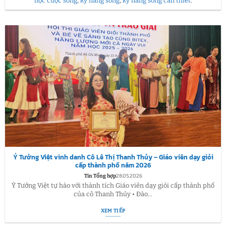
học cuộc sống
,
kỹ năng sống
,
kỹ năng sống cần thiết
.
Ý Tưởng Việt vinh danh Cô Lê Thị Thanh Thủy – Giáo viên dạy giỏi
cấp thành phố năm 2026
Tin Tổng hợp
28.05.2026
Ý Tưởng Việt tự hào với thành tích Giáo viên dạy giỏi cấp thành phố
của cô Thanh Thủy • Đào...
XEM TIẾP