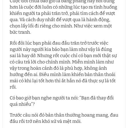
Cuộc đời chưa bao giờ là bằng phẳng hay nói đúng
hơn là cuộc đời luôn có những lúc tạo ra tình huống
khiến người ta phải trăn trở, phải tìm cách để vượt
qua. Và cách duy nhất để vượt qua là hành động,
chọn lấy lối đi riêng cho mình. Như việc xem một
bức tranh.
Rồi đôi lúc bạn phải đau đầu trăn trở trước việc
người này người kia bảo bạn làm như vậy là đúng
sai là hay dở. Nhưng rốt cuộc chỉ có bạn mới thật sự
có câu trả lời cho chính mình. Miễn mình làm như
vậy trong hoàn cảnh đó là phù hợp, không ảnh
hưởng đến ai. Điều mình làm khiến bản thân thoải
mái có khi lại tốt hơn thì ắt hẳn nó đã thực sự là tốt
rồi.
Có bao giờ bạn nghe người ta nói: “Bạn đã thay đổi
quá nhiều”?
Trước câu nói đó bản thân thường hoang mang, đau
đầu rồi trở nên khó xử và mệt mỏi.