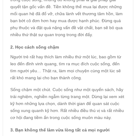
quyết tận gốc vấn đề. Tiền không thể mua lại được những
mối quan hệ đã đổ vỡ, chữa lành vết thương tâm hồn, làm
bạn bớt cô đơn hơn hay mua được hạnh phúc. Đừng quá
phụ thuộc và đặt quá nặng vấn đề vật chất, bạn sẽ bỏ qua
nhiều thứ thật sự quan trọng trong đời đấy.
2. Học cách sống chậm
Người trẻ rất hay thích làm nhiều thứ một lúc, bao gồm từ
leo đến đỉnh vinh quang, tìm ra mục đích cuộc sống, đến
tìm người yêu… Thật ra, làm mọi chuyện cùng một lúc sẽ
rất khó mang lại cho bạn thành công.
Sống chậm một chút. Cuộc sống như một quyển sách, hãy
trải nghiệm, nghiền ngẫm từng trang một. Dừng lại xem xét
kỹ hơn những lựa chọn, dành thời gian để quan sát cuộc
sống xung quanh kỹ hơn. Rất nhiều điều thú vị và rất nhiều
cơ hội đang tiềm ẩn trong cuộc sống muôn màu này.
3. Bạn không thể làm vừa lòng tất cả mọi người