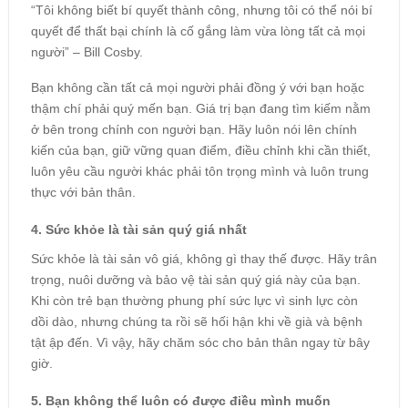
“Tôi không biết bí quyết thành công, nhưng tôi có thể nói bí
quyết để thất bại chính là cố gắng làm vừa lòng tất cả mọi
người” – Bill Cosby.
Bạn không cần tất cả mọi người phải đồng ý với bạn hoặc
thậm chí phải quý mến bạn. Giá trị bạn đang tìm kiếm nằm
ở bên trong chính con người bạn. Hãy luôn nói lên chính
kiến của bạn, giữ vững quan điểm, điều chỉnh khi cần thiết,
luôn yêu cầu người khác phải tôn trọng mình và luôn trung
thực với bản thân.
4. Sức khỏe là tài sản quý giá nhất
Sức khỏe là tài sản vô giá, không gì thay thế được. Hãy trân
trọng, nuôi dưỡng và bảo vệ tài sản quý giá này của bạn.
Khi còn trẻ bạn thường phung phí sức lực vì sinh lực còn
dồi dào, nhưng chúng ta rồi sẽ hối hận khi về già và bệnh
tật ập đến. Vì vậy, hãy chăm sóc cho bản thân ngay từ bây
giờ.
5. Bạn không thể luôn có được điều mình muốn