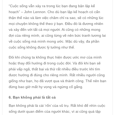
“Cuộc sống vẫn xảy ra trong lúc bạn đang bận lập kế
hoạch” – John Lennon. Cho dù bạn lập kế hoạch có cẩn
thận thế nào và làm việc chăm chỉ ra sao, sẽ có những lúc
mọi chuyện không thể theo ý bạn. Điều đó là đương nhiên
và xảy đến với tất cả mọi người. Ai cũng có những mong
đợi của riêng mình, ai cũng từng vẽ nên bức tranh tương lai
về cuộc sống mà mình mong ước. Mặc dù vậy, đa phần
cuộc sống không được lý tưởng như thế.
Đôi khi chúng ta không thực hiện được ước mơ của mình
hoặc thay đổi hướng đi trong cuộc đời. Và đôi khi bạn sẽ
phải vấp ngã, thất bại và thử rất nhiều điều trước khi tìm
được hướng đi đúng cho riêng mình. Rất nhiều người cũng
giống như bạn, họ đã vượt qua và thành công. Thế nên bạn
đừng bao giờ mất hy vọng và ngừng cố gắng.
6. Bạn không phải là tất cả
Bạn không phải là cái ‘rốn’ của vũ trụ. Rất khó để nhìn cuộc
sống dưới quan điểm của người khác, vì ai cũng quá tập