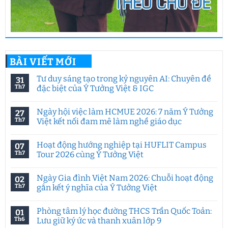
BÀI VIẾT MỚI
Tư duy sáng tạo trong kỷ nguyên AI: Chuyên đề
31
Th7
đặc biệt của Ý Tưởng Việt & IGC
Không
có
Ngày hội việc làm HCMUE 2026: 7 năm Ý Tưởng
27
bình
luận
Th7
Việt kết nối đam mê làm nghề giáo dục
ở
Tư
Không
duy
có
Hoạt động hướng nghiệp tại HUFLIT Campus
07
sáng
bình
tạo
luận
Th7
Tour 2026 cùng Ý Tưởng Việt
trong
ở
kỷ
Ngày
Không
nguyên
hội
có
Ngày Gia đình Việt Nam 2026: Chuỗi hoạt động
02
AI:
việc
bình
Chuyên
làm
luận
Th7
gắn kết ý nghĩa của Ý Tưởng Việt
đề
HCMUE
ở
đặc
2026:
Hoạt
Không
biệt
7
động
có
Phòng tâm lý học đường THCS Trần Quốc Toản:
01
của
năm
hướng
bình
Ý
Ý
nghiệp
luận
Th6
Lưu giữ ký ức và thanh xuân lớp 9
Tưởng
Tưởng
tại
ở