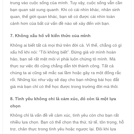
trung vào cuộc sống của mình. Tuy vậy, cuộc sống vẫn cần
bạn quan sát xung quanh. Khi có cái nhìn khác, nhân sinh
quan, thế giới quan khác, bạn sẽ có được cái nhìn toàn
cảnh hơn của bất cứ vấn đề nào sẽ xảy đến với bạn.
7. Không xấu hổ về kiến thức của mình
Không ai biết tất cả mọi thứ trên đời cả. Vì thế, chẳng có gì
xấu hổ khi nói: “Tôi không biết”. Đừng giả vờ mình hoàn
hảo, bạn sẽ rất mệt mỏi vì phải luôn chứng tỏ mình. Mà
thực sự việc đó cũng chẳng dẫn tới thành công. Tất cả
chúng ta ai cũng sẽ mắc sai lầm hoặc gây ra một đống rắc
rối. Những lúc như vậy sẽ dạy cho bạn những bài học đắt
giá mà bạn chỉ có thể học được trong trường đời mà thôi.
8. Tình yêu không chỉ là cảm xúc, đó còn là một lựa
chọn
Không chỉ là vấn đề về cảm xúc, tình yêu còn cho bạn rất
nhiều lựa chọn. Bạn có thể chọn tha thứ, tử tế, tôn trọng, hỗ
trợ, chân thực trong tình yêu hoặc ngược lại. Đôi khi lựa