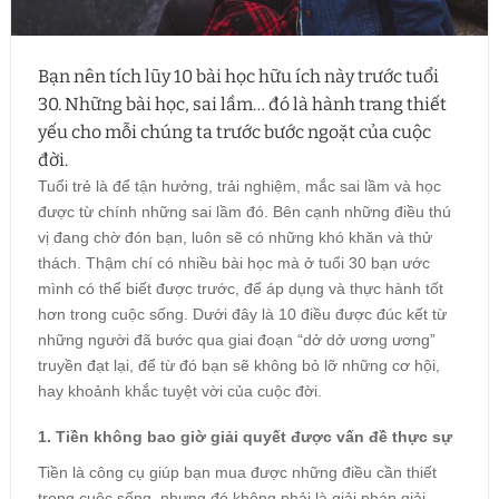
Bạn nên tích lũy 10 bài học hữu ích này trước tuổi
30. Những bài học, sai lầm… đó là hành trang thiết
yếu cho mỗi chúng ta trước bước ngoặt của cuộc
đời.
Tuổi trẻ là để tận hưởng, trải nghiệm, mắc sai lầm và học
được từ chính những sai lầm đó. Bên cạnh những điều thú
vị đang chờ đón bạn, luôn sẽ có những khó khăn và thử
thách. Thậm chí có nhiều bài học mà ở tuổi 30 bạn ước
mình có thể biết được trước, để áp dụng và thực hành tốt
hơn trong cuộc sống. Dưới đây là 10 điều được đúc kết từ
những người đã bước qua giai đoạn “dở dở ương ương”
truyền đạt lại, để từ đó bạn sẽ không bỏ lỡ những cơ hội,
hay khoảnh khắc tuyệt vời của cuộc đời.
1. Tiền không bao giờ giải quyết được vấn đề thực sự
Tiền là công cụ giúp bạn mua được những điều cần thiết
trong cuộc sống, nhưng đó không phải là giải pháp giải