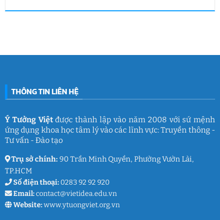
Việt
Việt
HUFLIT
Ngày
Không
&
kết
Campus
Gia
có
IGC
nối
Tour
đình
bình
đam
2026
Việt
luận
mê
cùng
Nam
ở
làm
Ý
2026:
Phòng
nghề
Tưởng
Chuỗi
tâm
giáo
Việt
hoạt
lý
dục
động
học
gắn
đường
kết
THCS
ý
Trần
nghĩa
Quốc
của
Toản:
THÔNG TIN LIÊN HỆ
Ý
Lưu
Tưởng
giữ
Việt
ký
ức
và
Ý Tưởng Việt
được thành lập vào năm 2008 với sứ mệnh
thanh
ứng dụng khoa học tâm lý vào các lĩnh vực: Truyền thông -
xuân
lớp
Tư vấn - Đào tạo
9
Trụ sở chính:
90 Trần Minh Quyền, Phường Vườn Lài,
TP.HCM
Số điện thoại:
0283 92 92 920
Email:
contact@vietidea.edu.vn
Website:
www.ytuongviet.org.vn