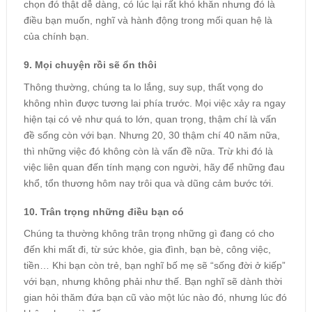
chọn đó thật dễ dàng, có lúc lại rất khó khăn nhưng đó là
điều bạn muốn, nghĩ và hành động trong mối quan hệ là
của chính bạn.
9. Mọi chuyện rồi sẽ ổn thôi
Thông thường, chúng ta lo lắng, suy sụp, thất vọng do
không nhìn được tương lai phía trước. Mọi việc xảy ra ngay
hiện tại có vẻ như quá to lớn, quan trọng, thậm chí là vấn
đề sống còn với bạn. Nhưng 20, 30 thậm chí 40 năm nữa,
thì những việc đó không còn là vấn đề nữa. Trừ khi đó là
việc liên quan đến tính mạng con người, hãy để những đau
khổ, tổn thương hôm nay trôi qua và dũng cảm bước tới.
10. Trân trọng những điều bạn có
Chúng ta thường không trân trọng những gì đang có cho
đến khi mất đi, từ sức khỏe, gia đình, bạn bè, công việc,
tiền… Khi bạn còn trẻ, bạn nghĩ bố mẹ sẽ “sống đời ở kiếp”
với bạn, nhưng không phải như thế. Bạn nghĩ sẽ dành thời
gian hỏi thăm đứa bạn cũ vào một lúc nào đó, nhưng lúc đó