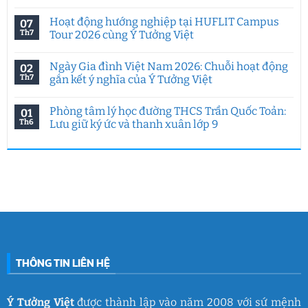
Tư
Không
duy
có
Hoạt động hướng nghiệp tại HUFLIT Campus
07
sáng
bình
tạo
luận
Th7
Tour 2026 cùng Ý Tưởng Việt
trong
ở
kỷ
Ngày
Không
nguyên
hội
có
Ngày Gia đình Việt Nam 2026: Chuỗi hoạt động
02
AI:
việc
bình
Chuyên
làm
luận
Th7
gắn kết ý nghĩa của Ý Tưởng Việt
đề
HCMUE
ở
đặc
2026:
Hoạt
Không
biệt
7
động
có
Phòng tâm lý học đường THCS Trần Quốc Toản:
01
của
năm
hướng
bình
Ý
Ý
nghiệp
luận
Th6
Lưu giữ ký ức và thanh xuân lớp 9
Tưởng
Tưởng
tại
ở
Việt
Việt
HUFLIT
Ngày
Không
&
kết
Campus
Gia
có
IGC
nối
Tour
đình
bình
đam
2026
Việt
luận
mê
cùng
Nam
ở
làm
Ý
2026:
Phòng
nghề
Tưởng
Chuỗi
tâm
giáo
Việt
hoạt
lý
dục
động
học
gắn
đường
kết
THCS
ý
Trần
nghĩa
Quốc
của
Toản:
THÔNG TIN LIÊN HỆ
Ý
Lưu
Tưởng
giữ
Việt
ký
ức
và
Ý Tưởng Việt
được thành lập vào năm 2008 với sứ mệnh
thanh