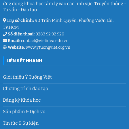
ứng dụng khoa học tâm lý vào các lĩnh vực: Truyền thông -
xuân
lớp
Tư vấn - Đào tạo
9
Trụ sở chính:
90 Trần Minh Quyền, Phường Vườn Lài,
TP.HCM
Số điện thoại:
0283 92 92 920
Email:
contact@vietidea.edu.vn
Website:
www.ytuongviet.org.vn
LIÊN KẾT NHANH
Giới thiệu Ý Tưởng Việt
Chương trình đào tạo
Đăng ký Khóa học
Sản phẩm & Dịch vụ
Tin tức & Sự kiện