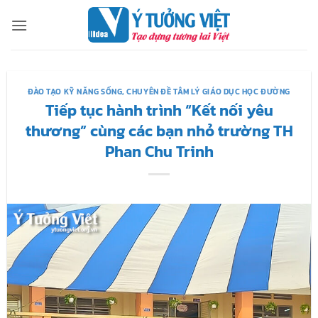
Bỏ
qua
nội
dung
ĐÀO TẠO KỸ NĂNG SỐNG
,
CHUYÊN ĐỀ TÂM LÝ GIÁO DỤC HỌC ĐƯỜNG
Tiếp tục hành trình “Kết nối yêu
thương” cùng các bạn nhỏ trường TH
Phan Chu Trinh