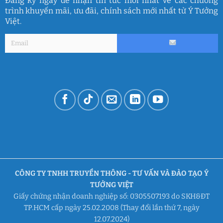
Đăng ký ngay để nhận tin tức mới nhất về các chương
trình khuyến mãi, ưu đãi, chính sách mới nhất từ Ý Tưởng
Việt.
CÔNG TY TNHH TRUYỀN THÔNG - TƯ VẤN VÀ ĐÀO TẠO Ý
TƯỞNG VIỆT
Giấy chứng nhận doanh nghiệp số: 0305507193 do SKH&ĐT
TP.HCM cấp ngày 25.02.2008 (Thay đổi lần thứ 7, ngày
12.07.2024)