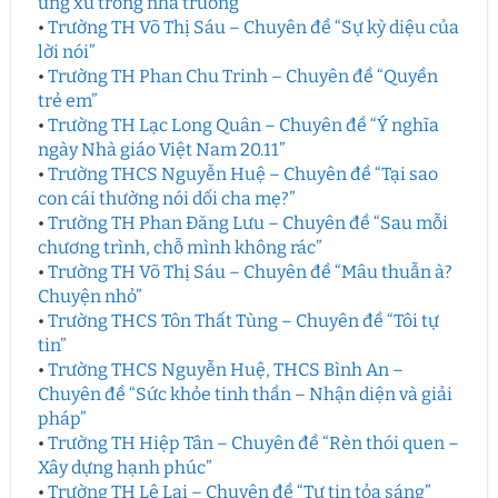
ứng xử trong nhà trường”
•
Trường TH Võ Thị Sáu – Chuyên đề “Sự kỳ diệu của
lời nói”
•
Trường TH Phan Chu Trinh – Chuyên đề “Quyền
trẻ em”
•
Trường TH Lạc Long Quân – Chuyên đề “Ý nghĩa
ngày Nhà giáo Việt Nam 20.11”
•
Trường THCS Nguyễn Huệ – Chuyên đề “Tại sao
con cái thường nói dối cha mẹ?”
•
Trường TH Phan Đăng Lưu – Chuyên đề “Sau mỗi
chương trình, chỗ mình không rác”
•
Trường TH Võ Thị Sáu – Chuyên đề “Mâu thuẫn à?
Chuyện nhỏ”
•
Trường THCS Tôn Thất Tùng – Chuyên đề “Tôi tự
tin”
•
Trường THCS Nguyễn Huệ, THCS Bình An –
Chuyên đề “Sức khỏe tinh thần – Nhận diện và giải
pháp”
•
Trường TH Hiệp Tân – Chuyên đề “Rèn thói quen –
Xây dựng hạnh phúc”
•
Trường TH Lê Lai – Chuyên đề “Tự tin tỏa sáng”