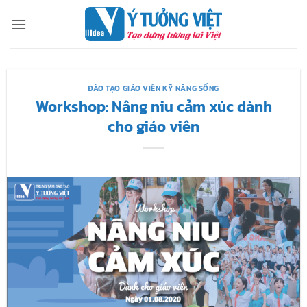
Bỏ
qua
nội
dung
ĐÀO TẠO GIÁO VIÊN KỸ NĂNG SỐNG
Workshop: Nâng niu cảm xúc dành
cho giáo viên