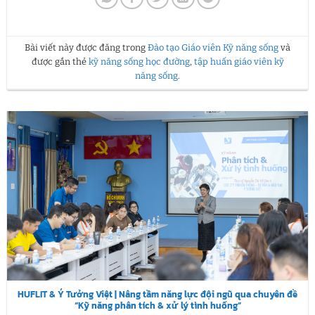
Bài viết này được đăng trong
Đào tạo Giáo viên Kỹ năng sống
và
được gắn thẻ
kỹ năng sống học đường
,
tập huấn giáo viên kỹ
năng sống
.
HUFLIT & Ý Tưởng Việt | Nâng tầm năng lực đội ngũ qua chuyên đề
“Kỹ năng phân tích & xử lý tình huống”