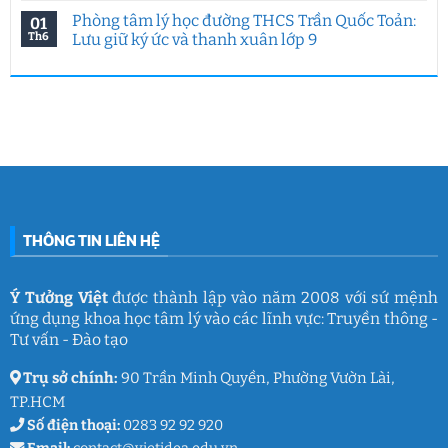
biệt
7
động
có
Phòng tâm lý học đường THCS Trần Quốc Toản:
01
của
năm
hướng
bình
Ý
Ý
nghiệp
luận
Th6
Lưu giữ ký ức và thanh xuân lớp 9
Tưởng
Tưởng
tại
ở
Việt
Việt
HUFLIT
Ngày
Không
&
kết
Campus
Gia
có
IGC
nối
Tour
đình
bình
đam
2026
Việt
luận
mê
cùng
Nam
ở
làm
Ý
2026:
Phòng
nghề
Tưởng
Chuỗi
tâm
giáo
Việt
hoạt
lý
dục
động
học
gắn
đường
kết
THCS
ý
Trần
nghĩa
Quốc
của
Toản:
THÔNG TIN LIÊN HỆ
Ý
Lưu
Tưởng
giữ
Việt
ký
ức
và
Ý Tưởng Việt
được thành lập vào năm 2008 với sứ mệnh
thanh
ứng dụng khoa học tâm lý vào các lĩnh vực: Truyền thông -
xuân
lớp
Tư vấn - Đào tạo
9
Trụ sở chính:
90 Trần Minh Quyền, Phường Vườn Lài,
TP.HCM
Số điện thoại:
0283 92 92 920