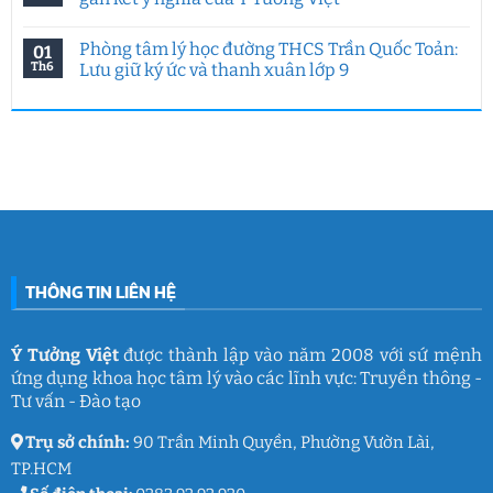
đề
HCMUE
ở
đặc
2026:
Hoạt
Không
biệt
7
động
có
Phòng tâm lý học đường THCS Trần Quốc Toản:
01
của
năm
hướng
bình
Ý
Ý
nghiệp
luận
Th6
Lưu giữ ký ức và thanh xuân lớp 9
Tưởng
Tưởng
tại
ở
Việt
Việt
HUFLIT
Ngày
Không
&
kết
Campus
Gia
có
IGC
nối
Tour
đình
bình
đam
2026
Việt
luận
mê
cùng
Nam
ở
làm
Ý
2026:
Phòng
nghề
Tưởng
Chuỗi
tâm
giáo
Việt
hoạt
lý
dục
động
học
gắn
đường
kết
THCS
ý
Trần
nghĩa
Quốc
của
Toản:
THÔNG TIN LIÊN HỆ
Ý
Lưu
Tưởng
giữ
Việt
ký
ức
và
Ý Tưởng Việt
được thành lập vào năm 2008 với sứ mệnh
thanh
ứng dụng khoa học tâm lý vào các lĩnh vực: Truyền thông -
xuân
lớp
Tư vấn - Đào tạo
9
Trụ sở chính:
90 Trần Minh Quyền, Phường Vườn Lài,
TP.HCM