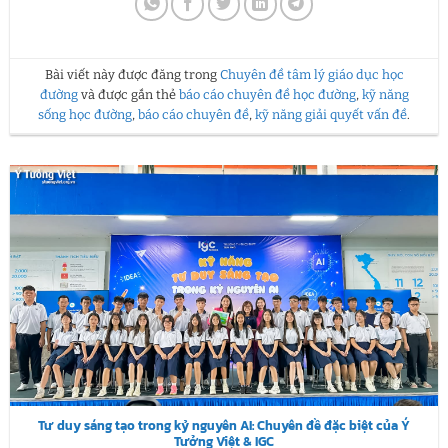
Bài viết này được đăng trong
Chuyên đề tâm lý giáo dục học
đường
và được gắn thẻ
báo cáo chuyên đề học đường
,
kỹ năng
sống học đường
,
báo cáo chuyên đề
,
kỹ năng giải quyết vấn đề
.
Tư duy sáng tạo trong kỷ nguyên AI: Chuyên đề đặc biệt của Ý
Tưởng Việt & IGC