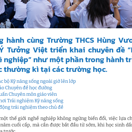
g hành cùng Trường THCS Hùng Vươ
Ý Tưởng Việt triển khai chuyên đề 
 nghiệp” như một phần trong hành tr
 thường kì tại các trường học.
ạc bộ Kỹ năng sống ngoài giờ lên lớp
áo Chuyên đề học đường
uấn Chuyên môn giáo viên
hơi Trải nghiệm Kỹ năng sống
động trải nghiệm theo chủ đề
một thế giới nghề nghiệp không ngừng biến đổi, việc lựa c
năm cuối cấp, mà cần được bắt đầu từ sớm, khi học sinh dầ
a trước.