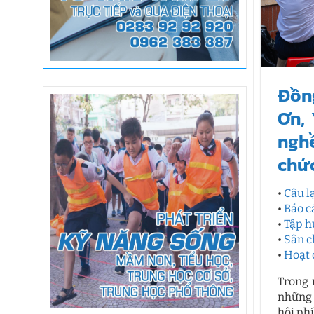
Đồn
Ơn, 
nghề
chức
•
Câu l
•
Báo c
•
Tập h
•
Sân c
•
Hoạt 
Trong 
những 
hội phí