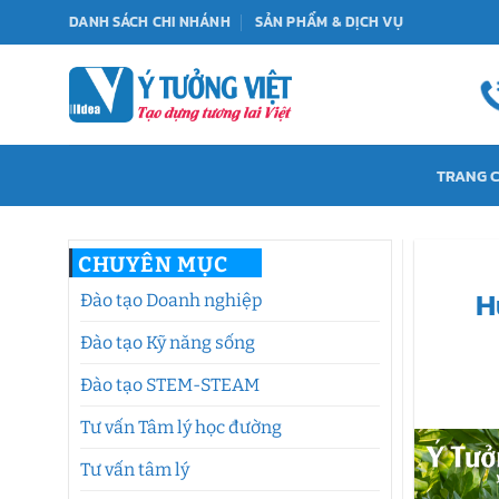
Bỏ
DANH SÁCH CHI NHÁNH
SẢN PHẨM & DỊCH VỤ
qua
nội
dung
TRANG 
CHUYÊN MỤC
H
Đào tạo Doanh nghiệp
Đào tạo Kỹ năng sống
Đào tạo STEM-STEAM
Tư vấn Tâm lý học đường
Tư vấn tâm lý