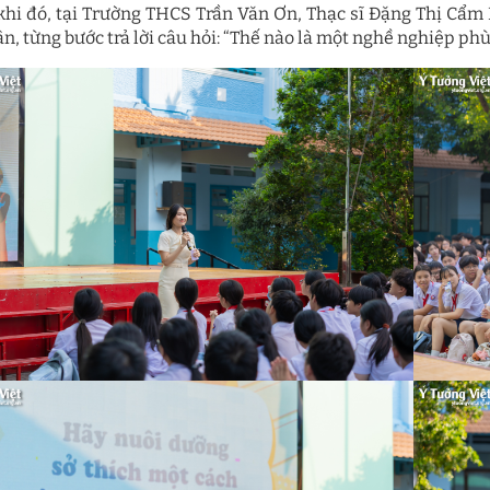
khi đó, tại Trường THCS Trần Văn Ơn, Thạc sĩ Đặng Thị Cẩm 
n, từng bước trả lời câu hỏi: “Thế nào là một nghề nghiệp phù