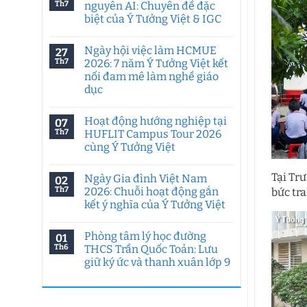
Th7
nguyên AI: Chuyên đề đặc
biệt của Ý Tưởng Việt & IGC
Không
có
Ngày hội việc làm HCMUE
27
bình
luận
Th7
2026: 7 năm Ý Tưởng Việt kết
ở
nối đam mê làm nghề giáo
Tư
duy
dục
sáng
tạo
Không
trong
có
Hoạt động hướng nghiệp tại
07
kỷ
bình
nguyên
luận
Th7
HUFLIT Campus Tour 2026
ở
AI:
cùng Ý Tưởng Việt
Ngày
Chuyên
hội
đề
Không
việc
đặc
có
làm
biệt
Tại Tr
Ngày Gia đình Việt Nam
02
bình
HCMUE
của
luận
Th7
2026: Chuỗi hoạt động gắn
bức tr
2026:
Ý
ở
7
Tưởng
kết ý nghĩa của Ý Tưởng Việt
Hoạt
năm
Việt
động
Ý
Không
&
hướng
Tưởng
có
IGC
nghiệp
Phòng tâm lý học đường
01
Việt
bình
tại
kết
luận
Th6
THCS Trần Quốc Toản: Lưu
HUFLIT
ở
nối
Campus
giữ ký ức và thanh xuân lớp 9
Ngày
đam
Tour
Gia
mê
2026
Không
đình
làm
cùng
có
Việt
nghề
Ý
bình
Nam
giáo
Tưởng
luận