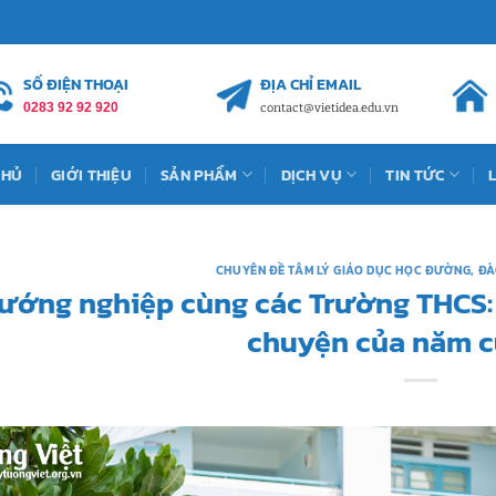
SỐ ĐIỆN THOẠI
ĐỊA CHỈ EMAIL
0283 92 92 920
contact@vietidea.edu.vn
CHỦ
GIỚI THIỆU
SẢN PHẨM
DỊCH VỤ
TIN TỨC
CHUYÊN ĐỀ TÂM LÝ GIÁO DỤC HỌC ĐƯỜNG
,
ĐÀ
ướng nghiệp cùng các Trường THCS: 
chuyện của năm c