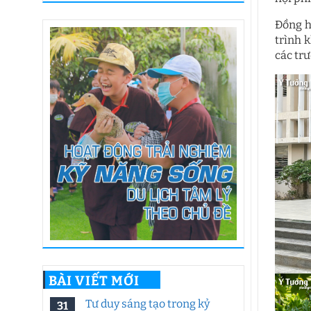
Đồng h
trình 
các tr
BÀI VIẾT MỚI
Tư duy sáng tạo trong kỷ
31