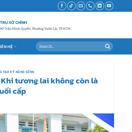
TRỤ SỞ CHÍNH
90 Trần Minh Quyền, Phường Vườn Lài, TP.HCM
LIÊN HỆ
O TẠO KỸ NĂNG SỐNG
Khi tương lai không còn là
uối cấp