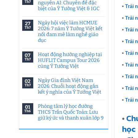
Th7
nguyên AI: Chuyên đề đặc
•
Trải 
biệt của Ý Tưởng Việt & IGC
Không
•
Trải 
có
Ngày hội việc làm HCMUE
27
bình
luận
Th7
2026: 7 năm Ý Tưởng Việt kết
•
Trải 
ở
nối đam mê làm nghề giáo
Tư
duy
dục
•
Trải 
sáng
tạo
Không
trong
có
•
Trải 
Hoạt động hướng nghiệp tại
07
kỷ
bình
nguyên
luận
Th7
HUFLIT Campus Tour 2026
ở
AI:
•
Trải 
cùng Ý Tưởng Việt
Ngày
Chuyên
hội
đề
Không
việc
đặc
•
Trải 
có
làm
biệt
Ngày Gia đình Việt Nam
02
bình
HCMUE
của
luận
Th7
2026: Chuỗi hoạt động gắn
2026:
Ý
•
Trải 
ở
7
Tưởng
kết ý nghĩa của Ý Tưởng Việt
Hoạt
năm
Việt
động
Ý
Không
&
•
Trải 
hướng
Tưởng
có
IGC
nghiệp
Phòng tâm lý học đường
01
Việt
bình
tại
kết
luận
Th6
THCS Trần Quốc Toản: Lưu
HUFLIT
ở
nối
•
Ch
Campus
giữ ký ức và thanh xuân lớp 9
Ngày
đam
Tour
Gia
mê
2026
Không
học
đình
làm
cùng
có
Việt
nghề
Ý
bình
Nam
giáo
Tưởng
luận