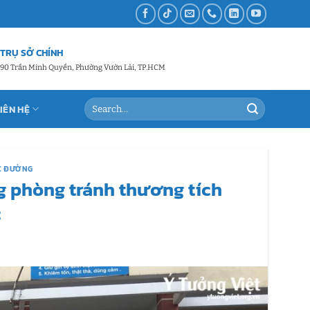
TRỤ SỞ CHÍNH
90 Trần Minh Quyền, Phường Vườn Lài, TP.HCM
LIÊN HỆ
ỌC ĐƯỜNG
g phòng tránh thương tích
c