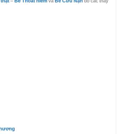
 thật
–
Bé Thoát hiểm
và
Bé Cứu Nạn
do các thầy
 thương