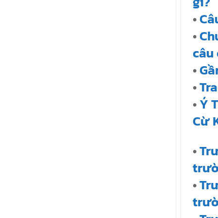
gì?
•
Câ
•
Ch
câu
•
Gần
•
Tra
•
Ý T
Cừ 
•
Tr
trư
•
Trư
trư