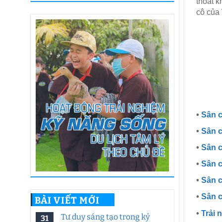
thoát 
cô của
•
Sân 
•
Sân c
•
Sân c
•
Sân c
•
Sân c
•
Sân c
BÀI VIẾT MỚI
•
Trải 
Tư duy sáng tạo trong kỷ
31