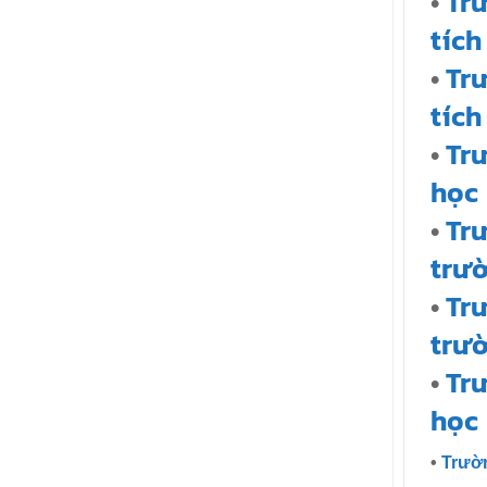
•
Tr
tích
•
Tr
tích
•
Tr
học
•
Tr
trư
•
Tr
trư
•
Trư
học
•
Trườ