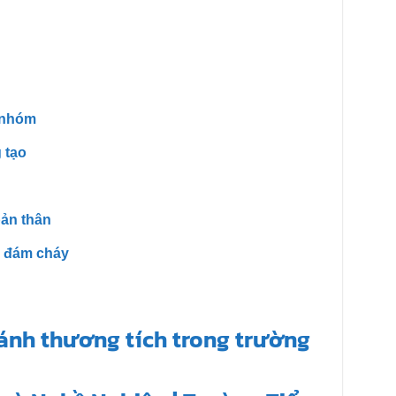
c nhóm
 tạo
bản thân
i đám cháy
ánh thương tích trong trường