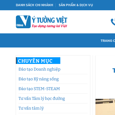
Bỏ
DANH SÁCH CHI NHÁNH
SẢN PHẨM & DỊCH VỤ
qua
nội
dung
TRANG 
CHUYÊN MỤC
Đào tạo Doanh nghiệp
Đào tạo Kỹ năng sống
Đào tạo STEM-STEAM
Tư vấn Tâm lý học đường
Tư vấn tâm lý