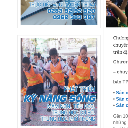
Chương
chuyên
trên đ
Chương
– chuy
bàn T
•
Sân 
•
Sân c
•
Sân c
Gần 10
những 