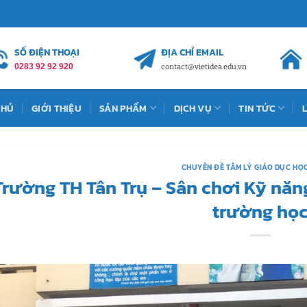
SỐ ĐIỆN THOẠI
ĐỊA CHỈ EMAIL
0283 92 92 920
contact@vietidea.edu.vn
CHỦ
GIỚI THIỆU
SẢN PHẨM
DỊCH VỤ
TIN TỨC
CHUYÊN ĐỀ TÂM LÝ GIÁO DỤC H
Trường TH Tân Trụ – Sân chơi Kỹ năn
trường họ