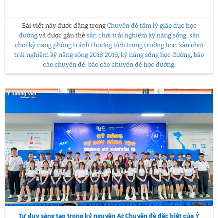
Bài viết này được đăng trong
Chuyên đề tâm lý giáo dục học
đường
và được gắn thẻ
sân chơi trải nghiệm kỹ năng sống
,
sân
chơi kỹ năng phòng tránh thương tích trong trường học
,
sân chơi
trải nghiệm kỹ năng sống 2018 2019
,
kỹ năng sống học đường
,
báo
cáo chuyên đề
,
báo cáo chuyên đề học đường
.
Tư duy sáng tạo trong kỷ nguyên AI: Chuyên đề đặc biệt của Ý