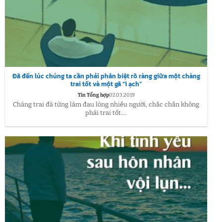
Đã đến lúc chúng ta cần phải phân biệt rõ ràng giữa một chàng
trai tốt và một gã “ì ạch”
Tin Tổng hợp
02.03.2019
Chàng trai đã từng làm đau lòng nhiều người, chắc chắn không
phải trai tốt....