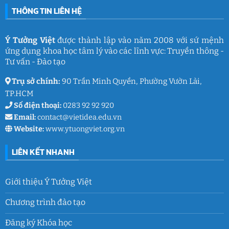
của
Toản:
THÔNG TIN LIÊN HỆ
Ý
Lưu
Tưởng
giữ
Việt
ký
ức
và
Ý Tưởng Việt
được thành lập vào năm 2008 với sứ mệnh
thanh
ứng dụng khoa học tâm lý vào các lĩnh vực: Truyền thông -
xuân
lớp
Tư vấn - Đào tạo
9
Trụ sở chính:
90 Trần Minh Quyền, Phường Vườn Lài,
TP.HCM
Số điện thoại:
0283 92 92 920
Email:
contact@vietidea.edu.vn
Website:
www.ytuongviet.org.vn
LIÊN KẾT NHANH
Giới thiệu Ý Tưởng Việt
Chương trình đào tạo
Đăng ký Khóa học