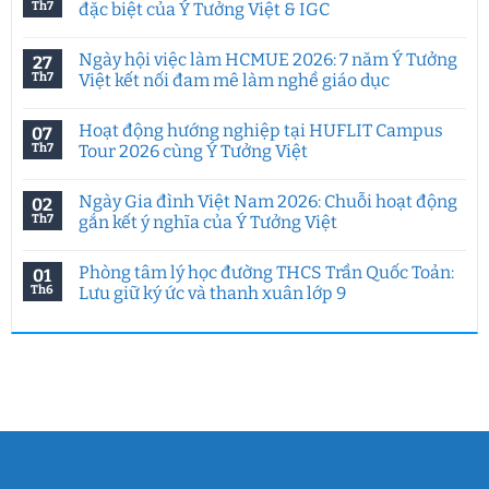
Th7
đặc biệt của Ý Tưởng Việt & IGC
Không
có
Ngày hội việc làm HCMUE 2026: 7 năm Ý Tưởng
27
bình
luận
Th7
Việt kết nối đam mê làm nghề giáo dục
ở
Tư
Không
duy
có
Hoạt động hướng nghiệp tại HUFLIT Campus
07
sáng
bình
tạo
luận
Th7
Tour 2026 cùng Ý Tưởng Việt
trong
ở
kỷ
Ngày
Không
nguyên
hội
có
Ngày Gia đình Việt Nam 2026: Chuỗi hoạt động
02
AI:
việc
bình
Chuyên
làm
luận
Th7
gắn kết ý nghĩa của Ý Tưởng Việt
đề
HCMUE
ở
đặc
2026:
Hoạt
Không
biệt
7
động
có
Phòng tâm lý học đường THCS Trần Quốc Toản:
01
của
năm
hướng
bình
Ý
Ý
nghiệp
luận
Th6
Lưu giữ ký ức và thanh xuân lớp 9
Tưởng
Tưởng
tại
ở
Việt
Việt
HUFLIT
Ngày
Không
&
kết
Campus
Gia
có
IGC
nối
Tour
đình
bình
đam
2026
Việt
luận
mê
cùng
Nam
ở
làm
Ý
2026:
Phòng
nghề
Tưởng
Chuỗi
tâm
giáo
Việt
hoạt
lý
dục
động
học
gắn
đường
kết
THCS
ý
Trần
nghĩa
Quốc