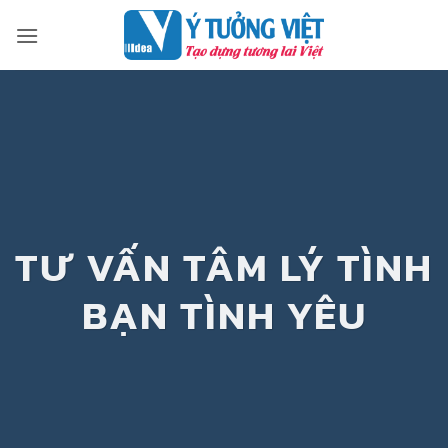
Bỏ
qua
nội
dung
TƯ VẤN TÂM LÝ TÌNH
BẠN TÌNH YÊU