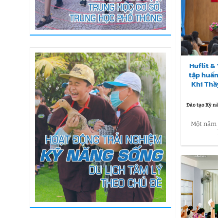
Huflit &
tập huấn
Khi Thầ
Đào tạo Kỹ n
Một năm h