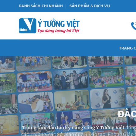
Bỏ
DANH SÁCH CHI NHÁNH
SẢN PHẨM & DỊCH VỤ
qua
nội
dung
TRANG 
ĐÀO
Trung tâm đào tạo kỹ năng sống Ý Tưởng Việt
đồng 
các Trường, các Sở Giáo dục & Đào tạo, Phòng Giáo 