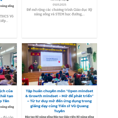
05.05.2025
ỹ năng sống
Để mở rộng các chương trình Giáo dục Kỹ
năng sống và STEM học đường,...
 THCS Võ
iếp...
ịch của
Tập huấn chuyên môn “Open mindset
thái tạo
& Growth mindset – Mở để phát triển”
p Tân
– Từ tư duy mở đến ứng dụng trong
giảng dạy cùng Tiến sĩ Vũ Quang
ỹ năng sống
Tuyên
Đào tạo Kỹ năng sống Đào tạo Giáo viên Kỹ năng sống
 - đó còn