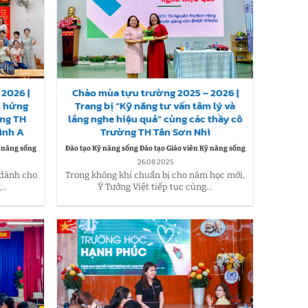
2026 |
Chào mùa tựu trường 2025 – 2026 |
m hứng
Trang bị “Kỹ năng tư vấn tâm lý và
ờng TH
lắng nghe hiệu quả” cùng các thầy cô
ình A
Trường TH Tân Sơn Nhì
ỹ năng sống
Đào tạo Kỹ năng sống Đào tạo Giáo viên Kỹ năng sống
26.08.2025
 dành cho
Trong không khí chuẩn bị cho năm học mới,
..
Ý Tưởng Việt tiếp tục cùng...