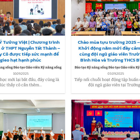
 Ý Tưởng Việt | Chương trình
Chào mùa tựu trường 2025 – 
 ở THPT Nguyễn Tất Thành –
Khởi động năm mới đầy cả
y Cô được tiếp sức mạnh để
cùng đội ngũ giáo viên Trư
gieo hạt hạnh phúc
Bình Hòa và Trường THCS B
ăng sống Đào tạo Giáo viên Kỹ năng sống
Đào tạo Kỹ năng sống Đào tạo Giáo viên K
10.09.2025
03.09.2025
ọc mới lại bắt đầu, đây cũng là
Tiếp nối chuỗi hoạt động tập huấn
lúc thầy cô cần thêm...
đội ngũ giáo viên tại Trường.