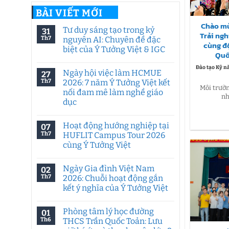
BÀI VIẾT MỚI
Chào mù
Tư duy sáng tạo trong kỷ
31
Trải ng
Th7
nguyên AI: Chuyên đề đặc
cùng đ
biệt của Ý Tưởng Việt & IGC
Quố
Không
có
Đào tạo Kỹ n
Ngày hội việc làm HCMUE
27
bình
luận
Th7
2026: 7 năm Ý Tưởng Việt kết
ở
Môi trườn
nối đam mê làm nghề giáo
Tư
nh
duy
dục
sáng
tạo
Không
trong
có
Hoạt động hướng nghiệp tại
07
kỷ
bình
nguyên
luận
Th7
HUFLIT Campus Tour 2026
ở
AI:
cùng Ý Tưởng Việt
Ngày
Chuyên
hội
đề
Không
việc
đặc
có
làm
biệt
Ngày Gia đình Việt Nam
02
bình
HCMUE
của
luận
Th7
2026: Chuỗi hoạt động gắn
2026:
Ý
ở
7
Tưởng
kết ý nghĩa của Ý Tưởng Việt
Hoạt
năm
Việt
động
Ý
Không
&
hướng
Tưởng
có
IGC
nghiệp
Phòng tâm lý học đường
01
Việt
bình
tại
kết
luận
Th6
THCS Trần Quốc Toản: Lưu
HUFLIT
ở
nối
Campus