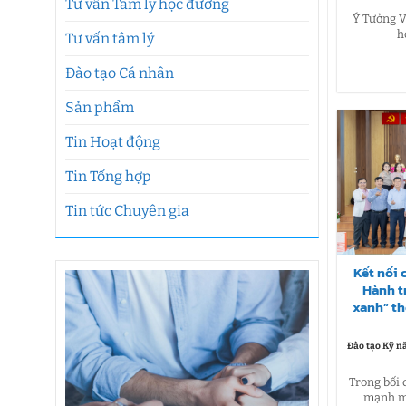
Tư vấn Tâm lý học đường
Ý Tưởng V
h
Tư vấn tâm lý
Đào tạo Cá nhân
Sản phẩm
Tin Hoạt động
Tin Tổng hợp
Tin tức Chuyên gia
Kết nối 
Hành t
xanh” th
Đào tạo Kỹ n
Trong bối
mạnh mẽ