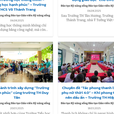
 học hạnh phúc” – Trường
Đào tạo Kỹ năng sống Đào tạo Giáo viên K
THCS Võ Thành Trang
06.08.2025
ăng sống Đào tạo Giáo viên Kỹ năng sống
Sau Trường TH Tân Hương, Trường
Thành Trang, nhà Ý Tưởng Việt t
06.08.2025
ường học thông minh không chỉ
 dựng bằng công nghệ, mà còn...
hành trình xây dựng “Trường
Chuyên đề “Tác phong thanh l
h phúc” cùng trường TH Duy
phụ nữ thời 4.0” – Khi phong 
Tân
nên dấu ấn – Trường TH Hiệ
ăng sống Đào tạo Giáo viên Kỹ năng sống
Đào tạo Kỹ năng sống Đào tạo Giáo viên K
20.03.2025
18.03.2025
ệt phối hợp cùng Trường Tiểu học
Thanh lịch không chỉ là ngoại hình