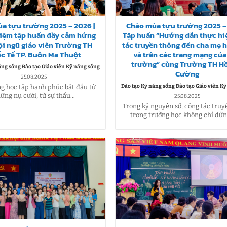
a tựu trường 2025 – 2026 |
Chào mùa tựu trường 2025 – 
hiệm tập huấn đầy cảm hứng
Tập huấn “Hướng dẫn thực hi
ội ngũ giáo viên Trường TH
tác truyền thông đến cha mẹ 
c Tế TP. Buôn Ma Thuột
và trên các trang mạng của
trường” cùng Trường TH H
ăng sống Đào tạo Giáo viên Kỹ năng sống
Cường
25.08.2025
Đào tạo Kỹ năng sống Đào tạo Giáo viên K
g học tập hạnh phúc bắt đầu từ
ững nụ cười, từ sự thấu...
25.08.2025
Trong kỷ nguyên số, công tác truy
trong trường học không chỉ dừng 