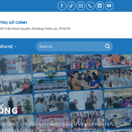
TRỤ SỞ CHÍNH
90 Trần Minh Quyền, Phường Vườn Lài, TP.HCM
LIÊN HỆ
SỐNG
n dành cho đội ngũ cán bộ quản lý và giáo viên tại
g trình kỹ năng sống dành cho các tổ chức giáo dục,