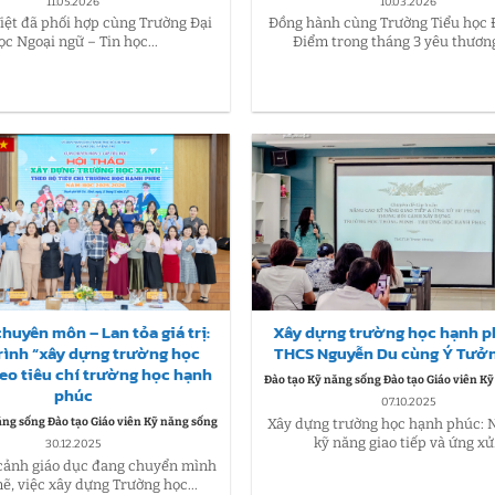
11.05.2026
10.03.2026
iệt đã phối hợp cùng Trường Đại
Đồng hành cùng Trường Tiểu học 
ọc Ngoại ngữ – Tin học...
Điểm trong tháng 3 yêu thương,
chuyên môn – Lan tỏa giá trị:
Xây dựng trường học hạnh p
rình “xây dựng trường học
THCS Nguyễn Du cùng Ý Tưởn
eo tiêu chí trường học hạnh
Đào tạo Kỹ năng sống Đào tạo Giáo viên K
phúc
07.10.2025
ăng sống Đào tạo Giáo viên Kỹ năng sống
Xây dựng trường học hạnh phúc: 
kỹ năng giao tiếp và ứng xử.
30.12.2025
 cảnh giáo dục đang chuyển mình
, việc xây dựng Trường học...