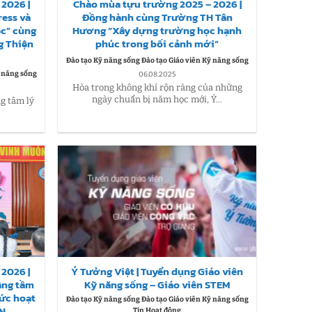
2026 |
Chào mùa tựu trường 2025 – 2026 |
ress và
Đồng hành cùng Trường TH Tân
ệc” cùng
Hương “Xây dựng trường học hạnh
g Thiện
phúc trong bối cảnh mới”
Đào tạo Kỹ năng sống Đào tạo Giáo viên Kỹ năng sống
ỹ năng sống
06.08.2025
Hòa trong không khí rộn ràng của những
ngày chuẩn bị năm học mới, Ý...
ng tâm lý
2026 |
Ý Tưởng Việt | Tuyển dụng Giáo viên
âng tầm
Kỹ năng sống – Giáo viên STEM
hức hoạt
Đào tạo Kỹ năng sống Đào tạo Giáo viên Kỹ năng sống
CN
Tin Hoạt động