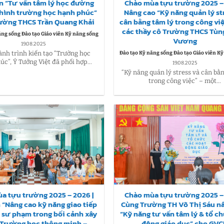
n “Tư vấn tâm lý học đường
Chào mùa tựu trường 2025 – 
hình trường học hạnh phúc”
Nâng cao “Kỹ năng quản lý st
ường THCS Trần Quang Khải
cân bằng tâm lý trong công vi
các thầy cô Trường THCS Tùn
ăng sống Đào tạo Giáo viên Kỹ năng sống
Vương
19.08.2025
Đào tạo Kỹ năng sống Đào tạo Giáo viên K
ành trình kiến tạo “Trường học
c”, Ý Tưởng Việt đã phối hợp...
19.08.2025
“Kỹ năng quản lý stress và cân bằ
trong công việc” – một...
a tựu trường 2025 – 2026 |
Chào mùa tựu trường 2025 – 
 “Nâng cao kỹ năng giao tiếp
Cùng Trường TH Võ Thị Sáu n
 sư phạm trong bối cảnh xây
“Kỹ năng tư vấn tâm lý & tổ c
Trường học thông minh –
động giáo dục” cho GV