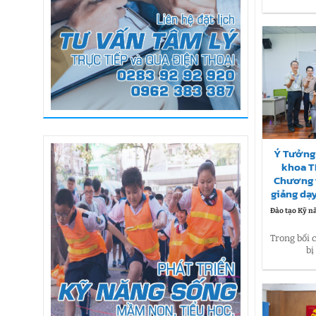
Ý Tưởng 
khoa T
Chương 
giảng dạ
Đào tạo Kỹ n
Trong bối 
bị