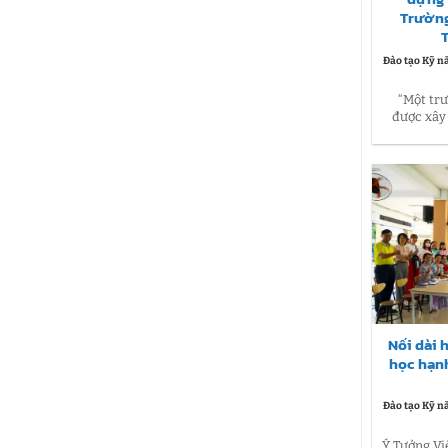
Trường
Đào tạo Kỹ n
“Một tr
được xây
Nối dài 
học hạn
Đào tạo Kỹ n
Ý Tưởng Vi