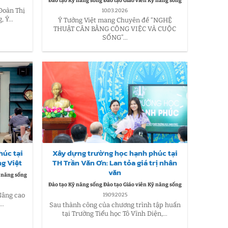
Đào tạo Kỹ năng sống Đào tạo Giáo viên Kỹ năng sống
Đoàn Thị
10.03.2026
 Ý...
Ý Tưởng Việt mang Chuyên đề “NGHỆ
THUẬT CÂN BẰNG CÔNG VIỆC VÀ CUỘC
SỐNG”...
húc tại
Xây dựng trường học hạnh phúc tại
g Việt
TH Trần Văn Ơn: Lan tỏa giá trị nhân
văn
ỹ năng sống
Đào tạo Kỹ năng sống Đào tạo Giáo viên Kỹ năng sống
Nâng cao
19.09.2025
..
Sau thành công của chương trình tập huấn
tại Trường Tiểu học Tô Vĩnh Diện,...