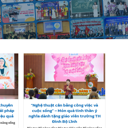
 chuyên
“Nghệ thuật cân bằng công việc và
iải pháp
cuộc sống” – Món quà tinh thần ý
iệu quả
nghĩa dành tặng giáo viên trường TH
Đinh Bộ Lĩnh
ỹ năng sống