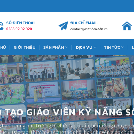
SỐ ĐIỆN THOẠI
ĐỊA CHỈ EMAIL
0283 92 92 920
contact@vietidea.edu.vn
CHỦ
GIỚI THIỆU
SẢN PHẨM
DỊCH VỤ
TIN TỨC
 TẠO GIÁO VIÊN KỸ NĂNG 
hành cùng nhà trường tổ chức tập huấn, bồi dưỡng chuyên mô
dục & Đào tạo. Thực hiện công tác phối hợp chuyển giao chươn