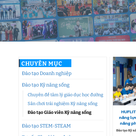
CHUYÊN MỤC
Đào tạo Doanh nghiệp
Đào tạo Kỹ năng sống
Chuyên đề tâm lý giáo dục học đường
Sân chơi trải nghiệm Kỹ năng sống
HUFLIT
Đào tạo Giáo viên Kỹ năng sống
năng lự
năng ph
Đào tạo STEM-STEAM
Đào tạo Kỹ n