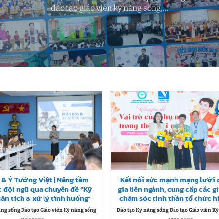
đào tạo giáo viên kỹ năng sống,…
 & Ý Tưởng Việt | Nâng tầm
Kết nối sức mạnh mạng lưới
c đội ngũ qua chuyên đề “Kỹ
gia liên ngành, cung cấp các g
ân tích & xử lý tình huống”
chăm sóc tinh thần tổ chức h
ăng sống Đào tạo Giáo viên Kỹ năng sống
Đào tạo Kỹ năng sống Đào tạo Giáo viên K