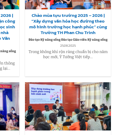
2026 |
Chào mùa tựu trường 2025 – 2026 |
ện công
“Xây dựng văn hóa học đường theo
học sinh
mô hình trường học hạnh phúc” cùng
 nhà
Trường TH Phan Chu Trinh
ồ Văn
Đào tạo Kỹ năng sống Đào tạo Giáo viên Kỹ năng sống
25.08.2025
ỹ năng sống
Trong không khí rộn ràng chuẩn bị cho năm
học mới, Ý Tưởng Việt tiếp...
ền thông
lại...