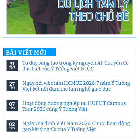
BÀI VIẾT MỚI
Tư duy sáng tạo trong kỷ nguyên AI: Chuyên đề
31
Th7
đặc biệt của Ý Tưởng Việt & IGC
Không
có
Ngày hội việc làm HCMUE 2026: 7 năm Ý Tưởng
27
bình
luận
Th7
Việt kết nối đam mê làm nghề giáo dục
ở
Tư
Không
duy
có
Hoạt động hướng nghiệp tại HUFLIT Campus
07
sáng
bình
tạo
luận
Th7
Tour 2026 cùng Ý Tưởng Việt
trong
ở
kỷ
Ngày
Không
nguyên
hội
có
Ngày Gia đình Việt Nam 2026: Chuỗi hoạt động
02
AI:
việc
bình
Chuyên
làm
luận
Th7
gắn kết ý nghĩa của Ý Tưởng Việt
đề
HCMUE
ở
đặc
2026:
Hoạt
Không