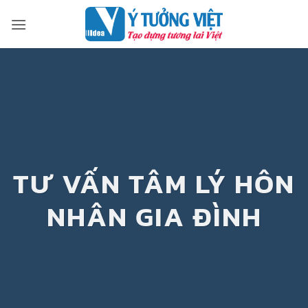
Bỏ
qua
nội
dung
TƯ VẤN TÂM LÝ HÔN
NHÂN GIA ĐÌNH