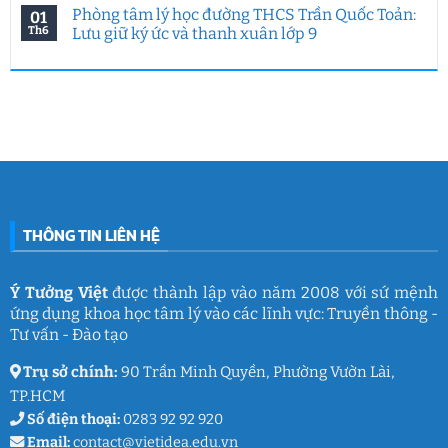
biệt
7
động
có
Phòng tâm lý học đường THCS Trần Quốc Toản:
01
của
năm
hướng
bình
Ý
Ý
nghiệp
luận
Th6
Lưu giữ ký ức và thanh xuân lớp 9
Tưởng
Tưởng
tại
ở
Việt
Việt
HUFLIT
Ngày
Không
&
kết
Campus
Gia
có
IGC
nối
Tour
đình
bình
đam
2026
Việt
luận
mê
cùng
Nam
ở
làm
Ý
2026:
Phòng
nghề
Tưởng
Chuỗi
tâm
giáo
Việt
hoạt
lý
dục
động
học
gắn
đường
kết
THCS
ý
Trần
nghĩa
Quốc
của
Toản:
THÔNG TIN LIÊN HỆ
Ý
Lưu
Tưởng
giữ
Việt
ký
ức
và
Ý Tưởng Việt
được thành lập vào năm 2008 với sứ mệnh
thanh
ứng dụng khoa học tâm lý vào các lĩnh vực: Truyền thông -
xuân
lớp
Tư vấn - Đào tạo
9
Trụ sở chính:
90 Trần Minh Quyền, Phường Vườn Lài,
TP.HCM
Số điện thoại:
0283 92 92 920
Email:
contact@vietidea.edu.vn