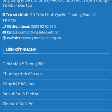
ứng dụng khoa học tâm lý vào các lĩnh vực: Truyền thông -
xuân
lớp
Tư vấn - Đào tạo
9
Trụ sở chính:
90 Trần Minh Quyền, Phường Vườn Lài,
TP.HCM
Số điện thoại:
0283 92 92 920
Email:
contact@vietidea.edu.vn
Website:
www.ytuongviet.org.vn
LIÊN KẾT NHANH
Giới thiệu Ý Tưởng Việt
Chương trình đào tạo
Đăng ký Khóa học
Sản phẩm & Dịch vụ
Tin tức & Sự kiện