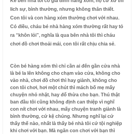
Kế bên nhà tôi có gia đình hàng xóm, họ cư xử thì
lich sự, bình thường, nhưng không thân thiết.
Con tôi và con hàng xóm thường chơi với nhau.
Có điều, cháu bé nhà hàng xóm thường rất hay tỏ
ra “khôn lỏi”, nghĩa là qua bên nhà tôi thì cháu
chơi đồ chơi thoải mái, con tôi rất chịu chia sẻ.
Còn bé hàng xóm thì chỉ cần ai đến gần cửa nhà
là bé la lên không cho chạm vào cửa, không cho
vào nhà, chơi đồ chơi thì hay giành, không cho
con tôi chơi, hơi một chút thì mách bố mẹ mấy
chuyện nhỏ nhặt, hay đổ thừa cho bạn. Thú thật
ban đầu tôi cũng không định can thiệp vì nghĩ
con nít chơi với nhau, mấy chuyện tranh giành là
bình thường, cứ kệ chúng. Nhưng nghĩ lại cứ
thấy thế nào, nhất là thấy bé nhà tôi cứ tội nghiệp
khi chơi với bạn. Mà ngăn con chơi với bạn thì