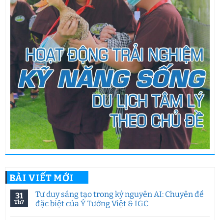
BÀI VIẾT MỚI
Tư duy sáng tạo trong kỷ nguyên AI: Chuyên đề
31
Th7
đặc biệt của Ý Tưởng Việt & IGC
Không