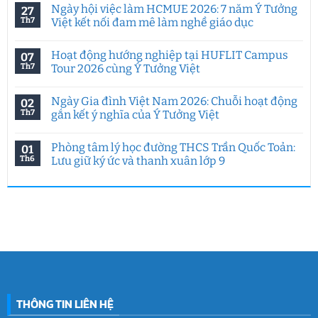
có
Ngày hội việc làm HCMUE 2026: 7 năm Ý Tưởng
27
bình
luận
Th7
Việt kết nối đam mê làm nghề giáo dục
ở
Tư
Không
duy
có
Hoạt động hướng nghiệp tại HUFLIT Campus
07
sáng
bình
tạo
luận
Th7
Tour 2026 cùng Ý Tưởng Việt
trong
ở
kỷ
Ngày
Không
nguyên
hội
có
Ngày Gia đình Việt Nam 2026: Chuỗi hoạt động
02
AI:
việc
bình
Chuyên
làm
luận
Th7
gắn kết ý nghĩa của Ý Tưởng Việt
đề
HCMUE
ở
đặc
2026:
Hoạt
Không
biệt
7
động
có
Phòng tâm lý học đường THCS Trần Quốc Toản:
01
của
năm
hướng
bình
Ý
Ý
nghiệp
luận
Th6
Lưu giữ ký ức và thanh xuân lớp 9
Tưởng
Tưởng
tại
ở
Việt
Việt
HUFLIT
Ngày
Không
&
kết
Campus
Gia
có
IGC
nối
Tour
đình
bình
đam
2026
Việt
luận
mê
cùng
Nam
ở
làm
Ý
2026:
Phòng
nghề
Tưởng
Chuỗi
tâm
giáo
Việt
hoạt
lý
dục
động
học
gắn
đường
kết
THCS
ý
Trần
nghĩa
Quốc
của
Toản:
THÔNG TIN LIÊN HỆ
Ý
Lưu
Tưởng
giữ