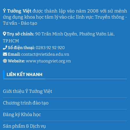
Việt
ký
ức
và
Ý Tưởng Việt
được thành lập vào năm 2008 với sứ mệnh
thanh
ứng dụng khoa học tâm lý vào các lĩnh vực: Truyền thông -
xuân
lớp
Tư vấn - Đào tạo
9
Trụ sở chính:
90 Trần Minh Quyền, Phường Vườn Lài,
TP.HCM
Số điện thoại:
0283 92 92 920
Email:
contact@vietidea.edu.vn
Website:
www.ytuongviet.org.vn
LIÊN KẾT NHANH
Giới thiệu Ý Tưởng Việt
Chương trình đào tạo
Đăng ký Khóa học
Sản phẩm & Dịch vụ