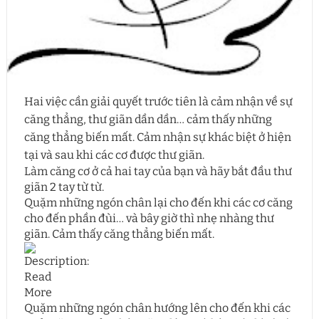
Hai việc cần giải quyết trước tiên là cảm nhận về sự
căng thẳng, thư giãn dần dần… cảm thấy những
căng thẳng biến mất. Cảm nhận sự khác biệt ở hiện
tại và sau khi các cơ được thư giãn.
Làm căng cơ ở cả hai tay của bạn và hãy bắt đầu thư
giãn 2 tay từ từ.
Quặm những ngón chân lại cho đến khi các cơ căng
cho đến phần đùi… và bây giờ thì nhẹ nhàng thư
giãn. Cảm thấy căng thẳng biến mất.
Quặm những ngón chân hướng lên cho đến khi các