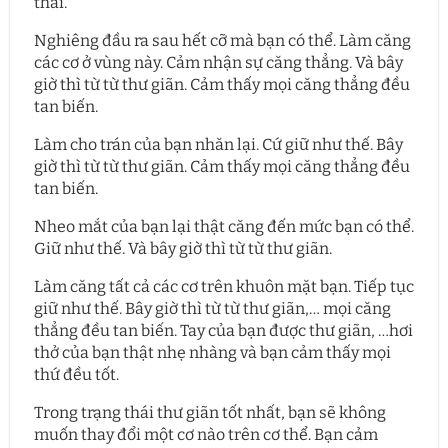
thái.
Nghiêng đầu ra sau hết cỡ mà bạn có thể. Làm căng
các cơ ở vùng này. Cảm nhận sự căng thẳng. Và bây
giờ thì từ từ thư giãn. Cảm thấy mọi căng thẳng đều
tan biến.
Làm cho trán của bạn nhăn lại. Cứ giữ như thế. Bây
giờ thì từ từ thư giãn. Cảm thấy mọi căng thẳng đều
tan biến.
Nheo mắt của bạn lại thật căng đến mức bạn có thể.
Giữ như thế. Và bây giờ thì từ từ thư giãn.
Làm căng tất cả các cơ trên khuôn mặt bạn. Tiếp tục
giữ như thế. Bây giờ thì từ từ thư giãn,… mọi căng
thẳng đều tan biến. Tay của bạn được thư giãn, …hơi
thở của bạn thật nhẹ nhàng và bạn cảm thấy mọi
thứ đều tốt.
Trong trạng thái thư giãn tốt nhất, bạn sẽ không
muốn thay đổi một cơ nào trên cơ thể. Bạn cảm