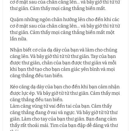
cơ ở mặt sau của chân căng lên… và bây giờ thì từ từ
thư giãn. Cảm thấy mọi căng thẳng biến mất.
Quặm những ngón chân hướng lên cho đến khi các
cơ ở mặt sau của chân căng lên… và bây giờ thì từ từ
thư giãn. Cảm thấy mọi căng thẳng biến mất một
lần nữa.
Nhận biết cơ của dạ dày của bạn và làm cho chúng
căng lên. Và bây giờ thì từ từ thư giãn. Tay của bạn
được thư giãn, chân của bạn được thư giãn và mỗi
khi bạn thở tạo cho bạn cảm giác yên bình và mọi
căng thẳng đều tan biến.
Kéo căng dạ dày của bạn cho đến khi bạn cảm nhận
được lực ép. Và bây giờ từ từ thư giãn. Cảm thấy mọi
căng thẳng đều tan biến.
Làm căng vùng từ vai đến tai của bạn. Cảm thấy
căng thẳng đang ở vai và ngực. Và bây giờ từ từ thư
giãn. Làm cho tay của bạn thư giãn. Bạn đang cảm
thấy rất thoải mái. Tim của bạn đập dễ dàng và thư