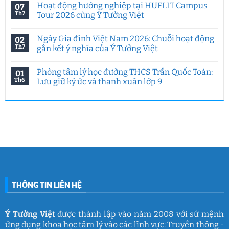
Hoạt động hướng nghiệp tại HUFLIT Campus
07
sáng
bình
tạo
luận
Th7
Tour 2026 cùng Ý Tưởng Việt
trong
ở
kỷ
Ngày
Không
nguyên
hội
có
Ngày Gia đình Việt Nam 2026: Chuỗi hoạt động
02
AI:
việc
bình
Chuyên
làm
luận
Th7
gắn kết ý nghĩa của Ý Tưởng Việt
đề
HCMUE
ở
đặc
2026:
Hoạt
Không
biệt
7
động
có
Phòng tâm lý học đường THCS Trần Quốc Toản:
01
của
năm
hướng
bình
Ý
Ý
nghiệp
luận
Th6
Lưu giữ ký ức và thanh xuân lớp 9
Tưởng
Tưởng
tại
ở
Việt
Việt
HUFLIT
Ngày
Không
&
kết
Campus
Gia
có
IGC
nối
Tour
đình
bình
đam
2026
Việt
luận
mê
cùng
Nam
ở
làm
Ý
2026:
Phòng
nghề
Tưởng
Chuỗi
tâm
giáo
Việt
hoạt
lý
dục
động
học
gắn
đường
kết
THCS
ý
Trần
nghĩa
Quốc
của
Toản:
THÔNG TIN LIÊN HỆ
Ý
Lưu
Tưởng
giữ
Việt
ký
ức
và
Ý Tưởng Việt
được thành lập vào năm 2008 với sứ mệnh
thanh
ứng dụng khoa học tâm lý vào các lĩnh vực: Truyền thông -
xuân