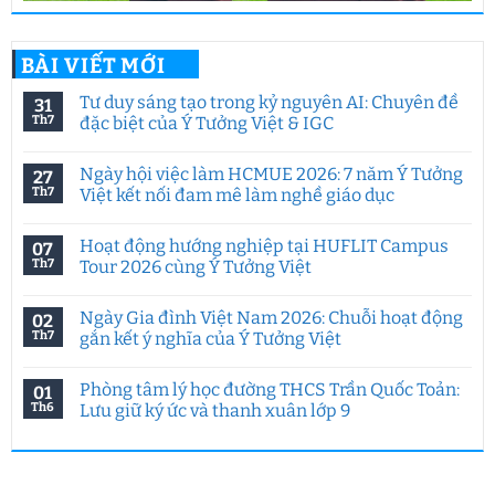
BÀI VIẾT MỚI
Tư duy sáng tạo trong kỷ nguyên AI: Chuyên đề
31
Th7
đặc biệt của Ý Tưởng Việt & IGC
Không
có
Ngày hội việc làm HCMUE 2026: 7 năm Ý Tưởng
27
bình
luận
Th7
Việt kết nối đam mê làm nghề giáo dục
ở
Tư
Không
duy
có
Hoạt động hướng nghiệp tại HUFLIT Campus
07
sáng
bình
tạo
luận
Th7
Tour 2026 cùng Ý Tưởng Việt
trong
ở
kỷ
Ngày
Không
nguyên
hội
có
Ngày Gia đình Việt Nam 2026: Chuỗi hoạt động
02
AI:
việc
bình
Chuyên
làm
luận
Th7
gắn kết ý nghĩa của Ý Tưởng Việt
đề
HCMUE
ở
đặc
2026:
Hoạt
Không
biệt
7
động
có
Phòng tâm lý học đường THCS Trần Quốc Toản:
01
của
năm
hướng
bình
Ý
Ý
nghiệp
luận
Th6
Lưu giữ ký ức và thanh xuân lớp 9
Tưởng
Tưởng
tại
ở
Việt
Việt
HUFLIT
Ngày
Không
&
kết
Campus
Gia
có
IGC
nối
Tour
đình
bình
đam
2026
Việt
luận
mê
cùng
Nam
ở