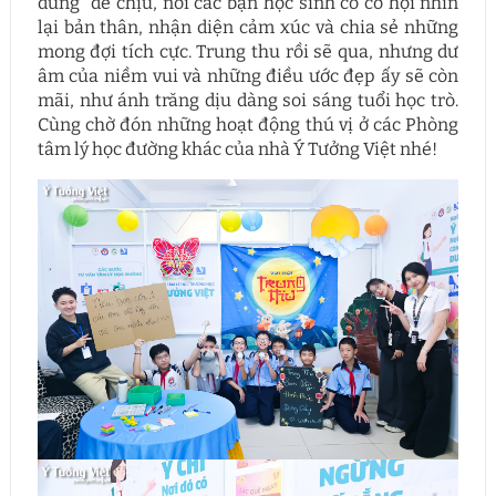
dừng” dễ chịu, nơi các bạn học sinh có cơ hội nhìn
lại bản thân, nhận diện cảm xúc và chia sẻ những
mong đợi tích cực. Trung thu rồi sẽ qua, nhưng dư
âm của niềm vui và những điều ước đẹp ấy sẽ còn
mãi, như ánh trăng dịu dàng soi sáng tuổi học trò.
Cùng chờ đón những hoạt động thú vị ở các Phòng
tâm lý học đường khác của nhà Ý Tưởng Việt nhé!