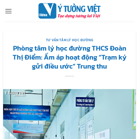
Bỏ
qua
nội
dung
TƯ VẤN TÂM LÝ HỌC ĐƯỜNG
Phòng tâm lý học đường THCS Đoàn
Thị Điểm: Ấm áp hoạt động “Trạm ký
gửi điều ước” Trung thu