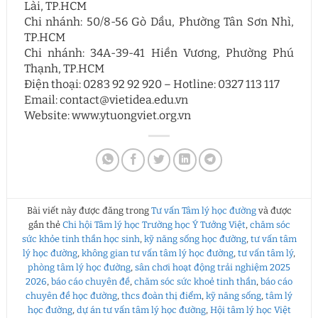
Lài, TP.HCM
Chi nhánh: 50/8-56 Gò Dầu, Phường Tân Sơn Nhì,
TP.HCM
Chi nhánh: 34A-39-41 Hiền Vương, Phường Phú
Thạnh, TP.HCM
Điện thoại: 0283 92 92 920 – Hotline: 0327 113 117
Email: contact@vietidea.edu.vn
Website: www.ytuongviet.org.vn
Bài viết này được đăng trong
Tư vấn Tâm lý học đường
và được
gắn thẻ
Chi hội Tâm lý học Trường học Ý Tưởng Việt
,
chăm sóc
sức khỏe tinh thần học sinh
,
kỹ năng sống học đường
,
tư vấn tâm
lý học đường
,
không gian tư vấn tâm lý học đường
,
tư vấn tâm lý
,
phòng tâm lý học đường
,
sân chơi hoạt động trải nghiệm 2025
2026
,
báo cáo chuyên đề
,
chăm sóc sức khoẻ tinh thần
,
báo cáo
chuyên đề học đường
,
thcs đoàn thị điểm
,
kỹ năng sống
,
tâm lý
học đường
,
dự án tư vấn tâm lý học đường
,
Hội tâm lý học Việt