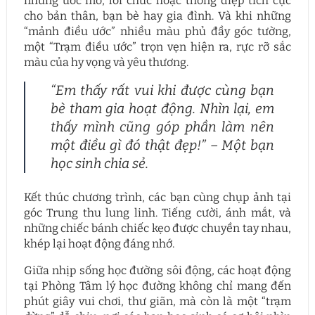
những ước mơ, lời chúc hoặc thông điệp tích cực
cho bản thân, bạn bè hay gia đình. Và khi những
“mảnh điều ước” nhiều màu phủ đầy góc tường,
một “Trạm điều ước” trọn vẹn hiện ra, rực rỡ sắc
màu của hy vọng và yêu thương.
“Em thấy rất vui khi được cùng bạn
bè tham gia hoạt động. Nhìn lại, em
thấy mình cũng góp phần làm nên
một điều gì đó thật đẹp!” – Một bạn
học sinh chia sẻ.
Kết thúc chương trình, các bạn cùng chụp ảnh tại
góc Trung thu lung linh. Tiếng cười, ánh mắt, và
những chiếc bánh chiếc kẹo được chuyền tay nhau,
khép lại hoạt động đáng nhớ.
Giữa nhịp sống học đường sôi động, các hoạt động
tại Phòng Tâm lý học đường không chỉ mang đến
phút giây vui chơi, thư giãn, mà còn là một “trạm