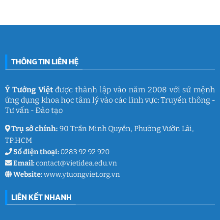
làm
Ý
2026:
Phòng
nghề
Tưởng
Chuỗi
tâm
giáo
Việt
hoạt
lý
dục
động
học
gắn
đường
kết
THCS
ý
Trần
nghĩa
Quốc
của
Toản:
THÔNG TIN LIÊN HỆ
Ý
Lưu
Tưởng
giữ
Việt
ký
ức
và
Ý Tưởng Việt
được thành lập vào năm 2008 với sứ mệnh
thanh
ứng dụng khoa học tâm lý vào các lĩnh vực: Truyền thông -
xuân
lớp
Tư vấn - Đào tạo
9
Trụ sở chính:
90 Trần Minh Quyền, Phường Vườn Lài,
TP.HCM
Số điện thoại:
0283 92 92 920
Email:
contact@vietidea.edu.vn
Website:
www.ytuongviet.org.vn
LIÊN KẾT NHANH