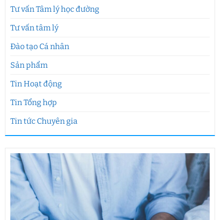
Tư vấn Tâm lý học đường
Tư vấn tâm lý
Đào tạo Cá nhân
Sản phẩm
Tin Hoạt động
Tin Tổng hợp
Tin tức Chuyên gia